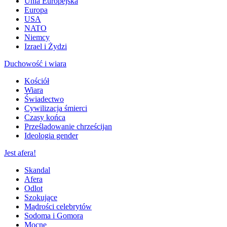
Unia Europejska
Europa
USA
NATO
Niemcy
Izrael i Żydzi
Duchowość i wiara
Kościół
Wiara
Świadectwo
Cywilizacja śmierci
Czasy końca
Prześladowanie chrześcijan
Ideologia gender
Jest afera!
Skandal
Afera
Odlot
Szokujące
Mądrości celebrytów
Sodoma i Gomora
Mocne