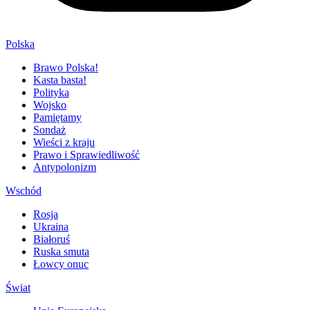
Polska
Brawo Polska!
Kasta basta!
Polityka
Wojsko
Pamiętamy
Sondaż
Wieści z kraju
Prawo i Sprawiedliwość
Antypolonizm
Wschód
Rosja
Ukraina
Białoruś
Ruska smuta
Łowcy onuc
Świat