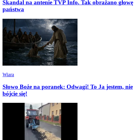
Skandal na antenie TVP Info. Tak obrażano głowę
państwa
Wiara
Słowo Boże na poranek: Odwagi! To Ja jestem, nie
bójcie się!