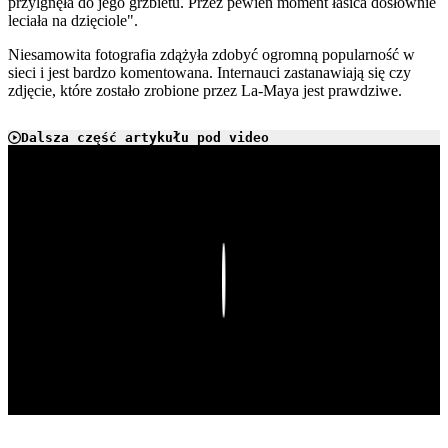
przylgnęła do jego grzbietu. Przez pewien moment łasica dosłownie
leciała na dzięciole".
Niesamowita fotografia zdążyła zdobyć ogromną popularność w
sieci i jest bardzo komentowana. Internauci zastanawiają się czy
zdjęcie, które zostało zrobione przez La-Maya jest prawdziwe.
Dalsza część artykułu pod video
Play