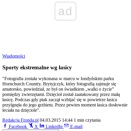
ad
Wiadomości
Sporty ekstremalne wg łasicy
"Fotografia została wykonana w marcu w londyńskim parku
Hornchurch Country. Brytyjczyk, który fotografią zajmuje się
amatorsko, powiedział, ze był on świadkiem „walki o życie”
pomiędzy zwierzętami. Dzięcioł został zaatakowany przez małą
łasicę. Podczas gdy ptak zaczął wzbijać się w powietrze łasica
przylgnęła do jego grzbietu. Przez pewien moment łasica dosłownie
leciała na dzięciole".
Redakcja Fronda.pl
04.03.2015 14:44
1 min czytania
Facebook
X
LinkedIn
E-mail