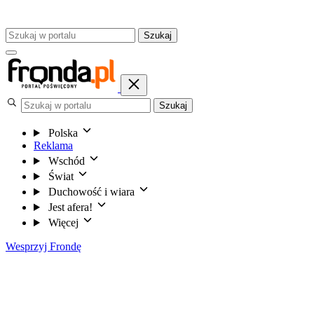
Szukaj
Szukaj
Polska
Reklama
Wschód
Świat
Duchowość i wiara
Jest afera!
Więcej
Wesprzyj Frondę