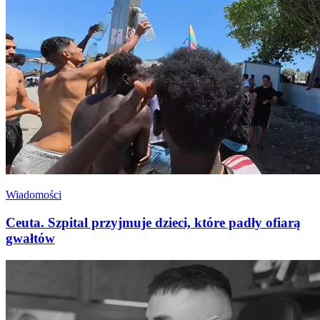
Wiadomości
Ceuta. Szpital przyjmuje dzieci, które padły ofiarą
gwałtów