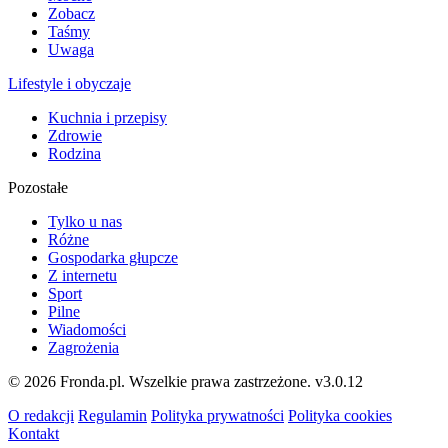
Zobacz
Taśmy
Uwaga
Lifestyle i obyczaje
Kuchnia i przepisy
Zdrowie
Rodzina
Pozostałe
Tylko u nas
Różne
Gospodarka głupcze
Z internetu
Sport
Pilne
Wiadomości
Zagrożenia
© 2026 Fronda.pl. Wszelkie prawa zastrzeżone.
v3.0.12
O redakcji
Regulamin
Polityka prywatności
Polityka cookies
Kontakt