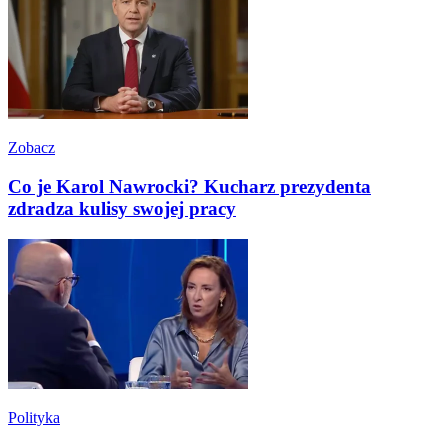
Zobacz
Co je Karol Nawrocki? Kucharz prezydenta
zdradza kulisy swojej pracy
Polityka