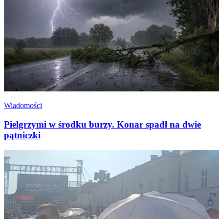
Wiadomości
Pielgrzymi w środku burzy. Konar spadł na dwie
pątniczki