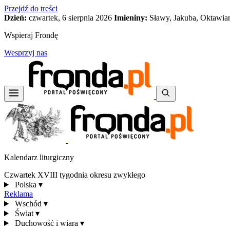
Przejdź do treści
Dzień:
czwartek, 6 sierpnia 2026
Imieniny:
Sławy, Jakuba, Oktawia
Wspieraj Frondę
Wesprzyj nas
Kalendarz liturgiczny
Czwartek XVIII tygodnia okresu zwykłego
Polska
▾
Reklama
Wschód
▾
Świat
▾
Duchowość i wiara
▾