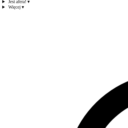
Jest afera!
▾
Więcej
▾