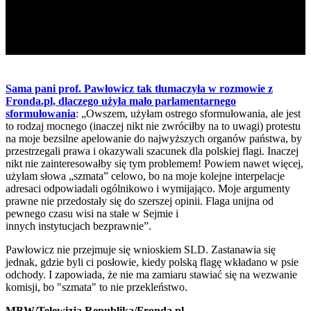
Sama pani prof. Pawłowicz tak tłumaczyła w rozmowie z
Fronda.pl, dlaczego użyła mało parlamentarnego
sformułowania
: „Owszem, użyłam ostrego sformułowania, ale jest
to rodzaj mocnego (inaczej nikt nie zwróciłby na to uwagi) protestu
na moje bezsilne apelowanie do najwyższych organów państwa, by
przestrzegali prawa i okazywali szacunek dla polskiej flagi. Inaczej
nikt nie zainteresowałby się tym problemem! Powiem nawet więcej,
użyłam słowa „szmata” celowo, bo na moje kolejne interpelacje
adresaci odpowiadali ogólnikowo i wymijająco. Moje argumenty
prawne nie przedostały się do szerszej opinii. Flaga unijna od
pewnego czasu wisi na stałe w Sejmie i
innych instytucjach bezprawnie”.
Pawłowicz nie przejmuje się wnioskiem SLD. Zastanawia się
jednak, gdzie byli ci posłowie, kiedy polską flagę wkładano w psie
odchody. I zapowiada, że nie ma zamiaru stawiać się na wezwanie
komisji, bo "szmata" to nie przekleństwo.
MBW/Telewizja Republika/Fronda.pl