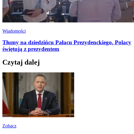
Wiadomości
Tłumy na dziedzińcu Pałacu Prezydenckiego. Polacy
świętują z prezydentem
Czytaj dalej
Zobacz