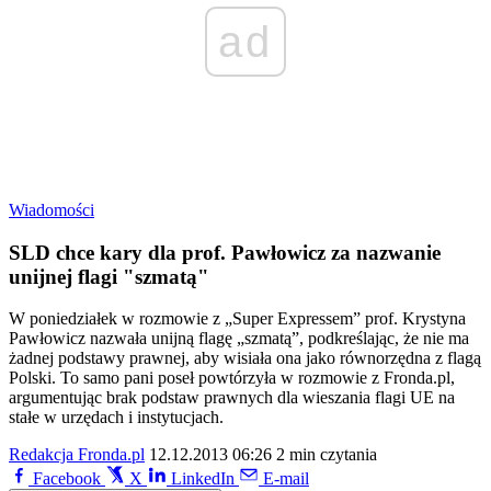
ad
Wiadomości
SLD chce kary dla prof. Pawłowicz za nazwanie
unijnej flagi "szmatą"
W poniedziałek w rozmowie z „Super Expressem” prof. Krystyna
Pawłowicz nazwała unijną flagę „szmatą”, podkreślając, że nie ma
żadnej podstawy prawnej, aby wisiała ona jako równorzędna z flagą
Polski. To samo pani poseł powtórzyła w rozmowie z Fronda.pl,
argumentując brak podstaw prawnych dla wieszania flagi UE na
stałe w urzędach i instytucjach.
Redakcja Fronda.pl
12.12.2013 06:26
2 min czytania
Facebook
X
LinkedIn
E-mail