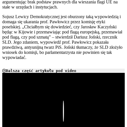
argumentując brak podstaw prawnych dla wieszania flagi UE na
stałe w urzędach i instytucjach.
Sojusz Lewicy Demokratycznej jest oburzony taką wypowiedzią i
domaga się ukarania prof. Pawłowicz przez komisję etyki
poselskiej. „Chciałbym się dowiedzieć, czy Jarosław Kaczyński
będąc w Kijowie i przemawiając pod flagą europejską, przemawiał
pod flagą, czy pod szmatą” – stwierdził Dariusz Joński, rzecznik
SLD. Jego zdaniem, wypowiedź prof. Pawłowicz pokazała
prawdziwą, antyunijną twarz PiS. Joński tłumaczy, że SLD złożyło
wniosek do komisji, bo parlamentarzysta nie powinien się tak
wypowiadać.
Dalsza część artykułu pod video
Play