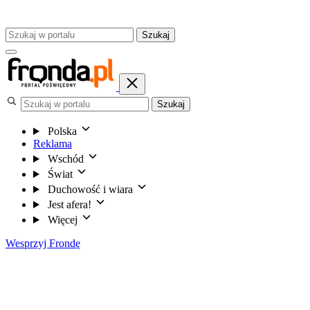
Szukaj
Szukaj
Polska
Reklama
Wschód
Świat
Duchowość i wiara
Jest afera!
Więcej
Wesprzyj Frondę