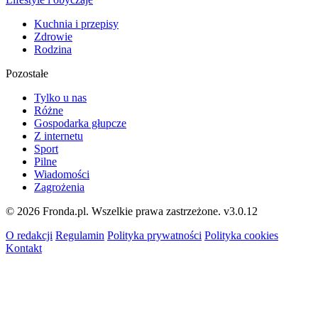
Kuchnia i przepisy
Zdrowie
Rodzina
Pozostałe
Tylko u nas
Różne
Gospodarka głupcze
Z internetu
Sport
Pilne
Wiadomości
Zagrożenia
© 2026 Fronda.pl. Wszelkie prawa zastrzeżone.
v3.0.12
O redakcji
Regulamin
Polityka prywatności
Polityka cookies
Kontakt