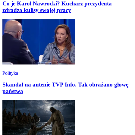
Co je Karol Nawrocki? Kucharz prezydenta
zdradza kulisy swojej pracy
Polityka
Skandal na antenie TVP Info. Tak obrażano głowę
państwa