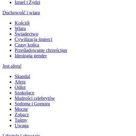
Izrael i Żydzi
Duchowość i wiara
Kościół
Wiara
Świadectwo
Cywilizacja śmierci
Czasy końca
Prześladowanie chrześcijan
Ideologia gender
Jest afera!
Skandal
Afera
Odlot
Szokujące
Mądrości celebrytów
Sodoma i Gomora
Mocne
Zobacz
Taśmy
Uwaga
Lifestyle i obyczaje