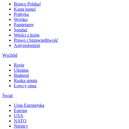
Brawo Polska!
Kasta basta!
Polityka
Wojsko
Pamiętamy
Sondaż
Wieści z kraju
Prawo i Sprawiedliwość
Antypolonizm
Wschód
Rosja
Ukraina
Białoruś
Ruska smuta
Łowcy onuc
Świat
Unia Europejska
Europa
USA
NATO
Niemcy