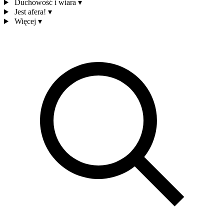
Duchowość i wiara
▾
Jest afera!
▾
Więcej
▾