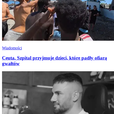
Wiadomości
Ceuta. Szpital przyjmuje dzieci, które padły ofiarą
gwałtów