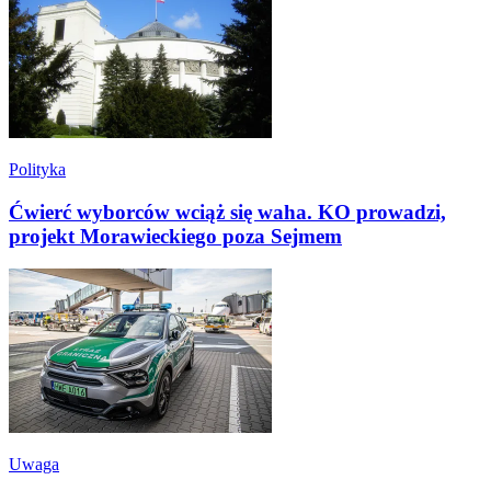
Polityka
Ćwierć wyborców wciąż się waha. KO prowadzi,
projekt Morawieckiego poza Sejmem
Uwaga