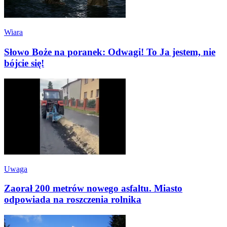
Wiara
Słowo Boże na poranek: Odwagi! To Ja jestem, nie
bójcie się!
Uwaga
Zaorał 200 metrów nowego asfaltu. Miasto
odpowiada na roszczenia rolnika