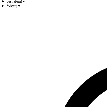
Jest afera!
▾
Więcej
▾