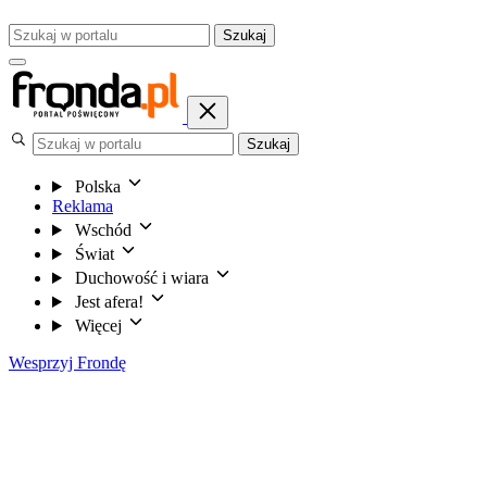
Szukaj
Szukaj
Polska
Reklama
Wschód
Świat
Duchowość i wiara
Jest afera!
Więcej
Wesprzyj Frondę