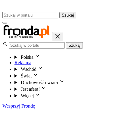
Szukaj
Szukaj
Polska
Reklama
Wschód
Świat
Duchowość i wiara
Jest afera!
Więcej
Wesprzyj Frondę