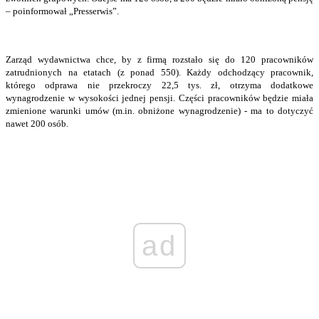
– poinformował „Presserwis”.
Zarząd wydawnictwa chce, by z firmą rozstało się do 120 pracowników
zatrudnionych na etatach (z ponad 550). Każdy odchodzący pracownik,
którego odprawa nie przekroczy 22,5 tys. zł, otrzyma dodatkowe
wynagrodzenie w wysokości jednej pensji. Części pracowników będzie miała
zmienione warunki umów (m.in. obniżone wynagrodzenie) - ma to dotyczyć
nawet 200 osób.
ad