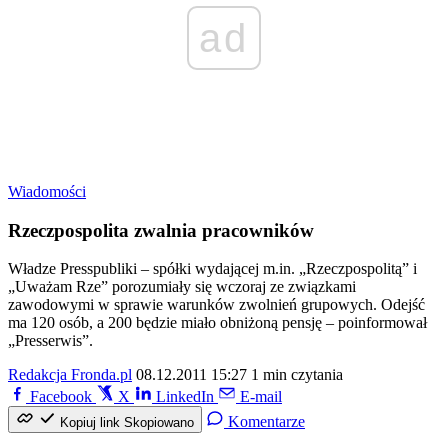
ad
Wiadomości
Rzeczpospolita zwalnia pracowników
Władze Presspubliki – spółki wydającej m.in. „Rzeczpospolitą” i
„Uważam Rze” porozumiały się wczoraj ze związkami
zawodowymi w sprawie warunków zwolnień grupowych. Odejść
ma 120 osób, a 200 będzie miało obniżoną pensję – poinformował
„Presserwis”.
Redakcja Fronda.pl
08.12.2011 15:27
1 min czytania
Facebook
X
LinkedIn
E-mail
Komentarze
Kopiuj link
Skopiowano