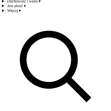
Duchowość i wiara
▾
Jest afera!
▾
Więcej
▾