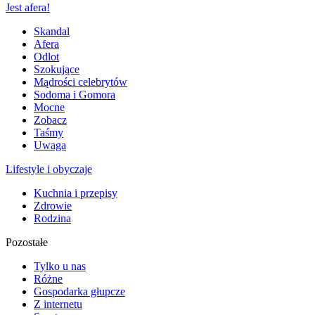
Jest afera!
Skandal
Afera
Odlot
Szokujące
Mądrości celebrytów
Sodoma i Gomora
Mocne
Zobacz
Taśmy
Uwaga
Lifestyle i obyczaje
Kuchnia i przepisy
Zdrowie
Rodzina
Pozostałe
Tylko u nas
Różne
Gospodarka głupcze
Z internetu