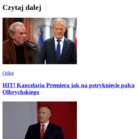
Czytaj dalej
Odlot
HIT! Kancelaria Premiera jak na pstryknięcie palca
Olbrychskiego