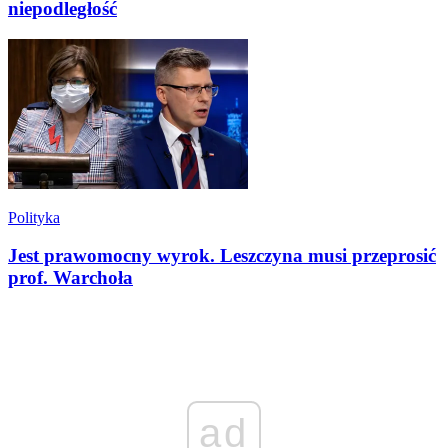
niepodległość
Polityka
Jest prawomocny wyrok. Leszczyna musi przeprosić
prof. Warchoła
ad