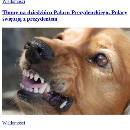
Wiadomości
Tłumy na dziedzińcu Pałacu Prezydenckiego. Polacy
świętują z prezydentem
Wiadomości