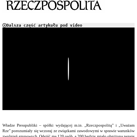
Dalsza część artykułu pod video
Play
Władze Presspubliki – spółki wydającej m.in. „Rzeczpospolitą” i „Uważam
Rze” porozumiały się wczoraj ze związkami zawodowymi w sprawie warunków
zwolnień grupowych. Odejść ma 120 osób, a 200 będzie miało obniżoną pensję