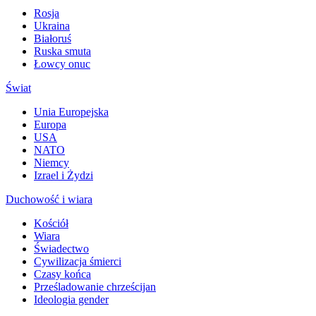
Rosja
Ukraina
Białoruś
Ruska smuta
Łowcy onuc
Świat
Unia Europejska
Europa
USA
NATO
Niemcy
Izrael i Żydzi
Duchowość i wiara
Kościół
Wiara
Świadectwo
Cywilizacja śmierci
Czasy końca
Prześladowanie chrześcijan
Ideologia gender