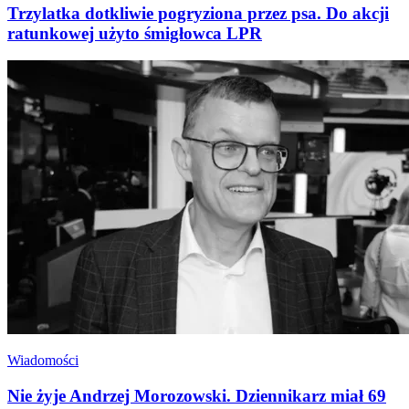
Trzylatka dotkliwie pogryziona przez psa. Do akcji
ratunkowej użyto śmigłowca LPR
Wiadomości
Nie żyje Andrzej Morozowski. Dziennikarz miał 69