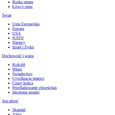
Ruska smuta
Łowcy onuc
Świat
Unia Europejska
Europa
USA
NATO
Niemcy
Izrael i Żydzi
Duchowość i wiara
Kościół
Wiara
Świadectwo
Cywilizacja śmierci
Czasy końca
Prześladowanie chrześcijan
Ideologia gender
Jest afera!
Skandal
Afera