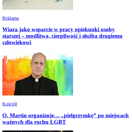
Reklama
Wiara jako wsparcie w pracy opiekunki osoby
starszej – modlitwa, cierpliwość i służba drugiemu
człowiekowi
Kościół
O. Martin organizuje… „pielgrzymkę” po miejscach
ważnych dla ruchu LGBT