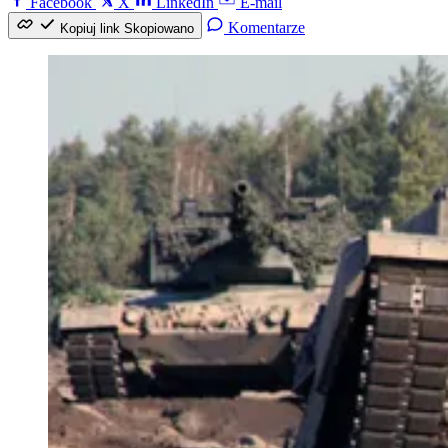
Facebook
X
LinkedIn
E-mail
Komentarze
Kopiuj link
Skopiowano