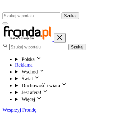
Szukaj
Szukaj
Polska
Reklama
Wschód
Świat
Duchowość i wiara
Jest afera!
Więcej
Wesprzyj Frondę