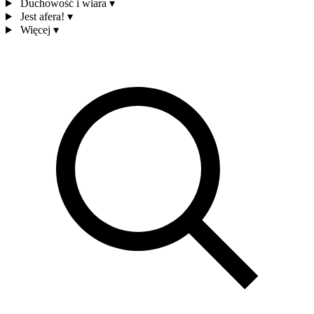
Duchowość i wiara
▾
Jest afera!
▾
Więcej
▾