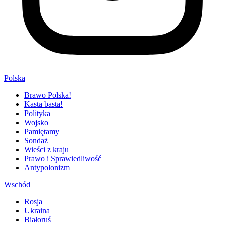
Polska
Brawo Polska!
Kasta basta!
Polityka
Wojsko
Pamiętamy
Sondaż
Wieści z kraju
Prawo i Sprawiedliwość
Antypolonizm
Wschód
Rosja
Ukraina
Białoruś