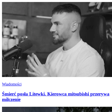
Wiadomości
Śmierć posła Litewki. Kierowca mitsubishi przerywa
milczenie