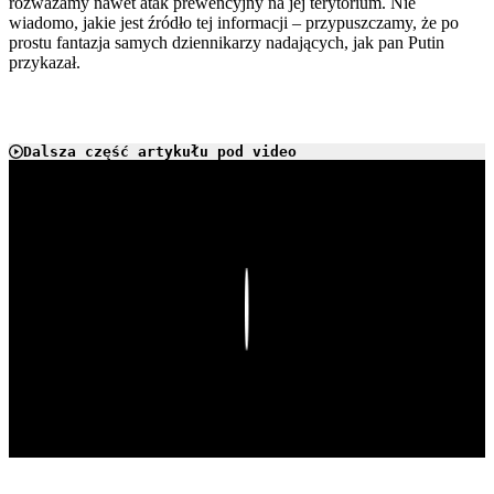
rozważamy nawet atak prewencyjny na jej terytorium. Nie
wiadomo, jakie jest źródło tej informacji – przypuszczamy, że po
prostu fantazja samych dziennikarzy nadających, jak pan Putin
przykazał.
Dalsza część artykułu pod video
Play