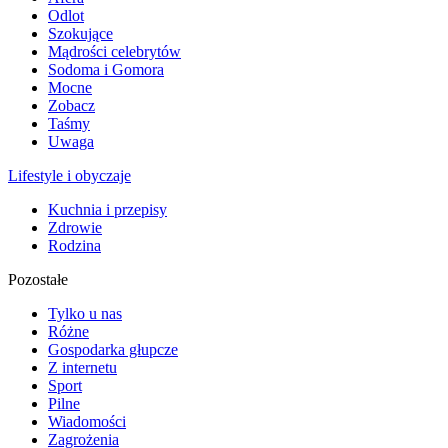
Odlot
Szokujące
Mądrości celebrytów
Sodoma i Gomora
Mocne
Zobacz
Taśmy
Uwaga
Lifestyle i obyczaje
Kuchnia i przepisy
Zdrowie
Rodzina
Pozostałe
Tylko u nas
Różne
Gospodarka głupcze
Z internetu
Sport
Pilne
Wiadomości
Zagrożenia