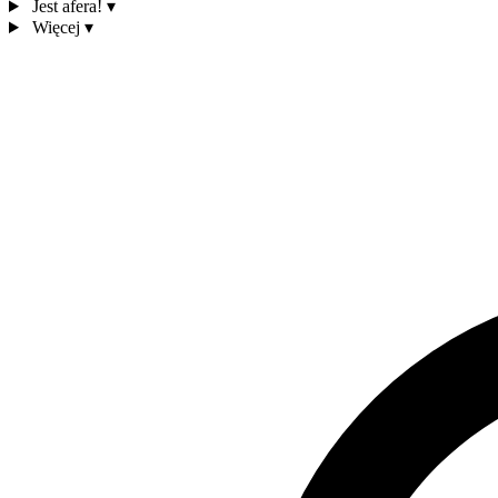
Jest afera!
▾
Więcej
▾