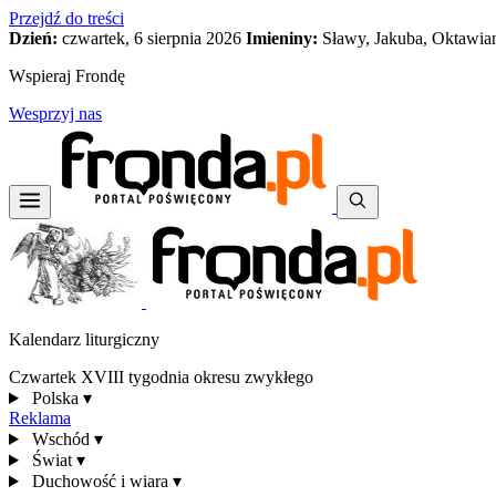
Przejdź do treści
Dzień:
czwartek, 6 sierpnia 2026
Imieniny:
Sławy, Jakuba, Oktawia
Wspieraj Frondę
Wesprzyj nas
Kalendarz liturgiczny
Czwartek XVIII tygodnia okresu zwykłego
Polska
▾
Reklama
Wschód
▾
Świat
▾
Duchowość i wiara
▾