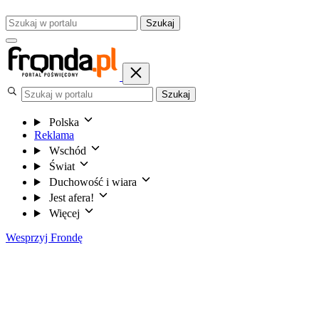
Szukaj
Szukaj
Polska
Reklama
Wschód
Świat
Duchowość i wiara
Jest afera!
Więcej
Wesprzyj Frondę