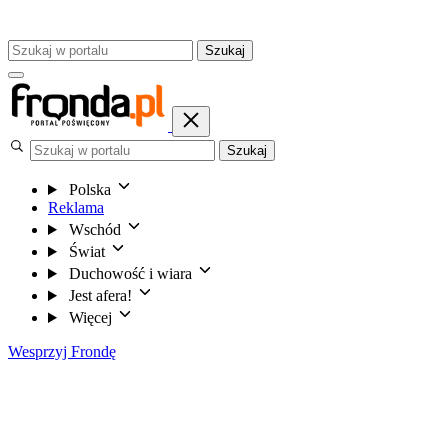
Szukaj
Szukaj
Polska
Reklama
Wschód
Świat
Duchowość i wiara
Jest afera!
Więcej
Wesprzyj Frondę