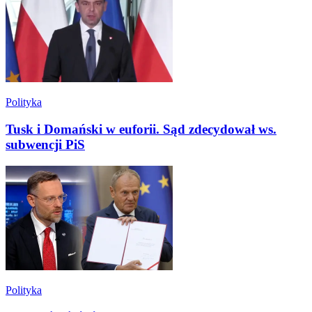
Polityka
Tusk i Domański w euforii. Sąd zdecydował ws.
subwencji PiS
Polityka