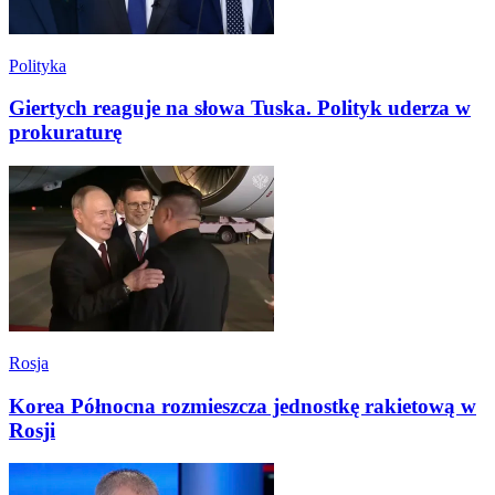
Polityka
Giertych reaguje na słowa Tuska. Polityk uderza w
prokuraturę
Rosja
Korea Północna rozmieszcza jednostkę rakietową w
Rosji