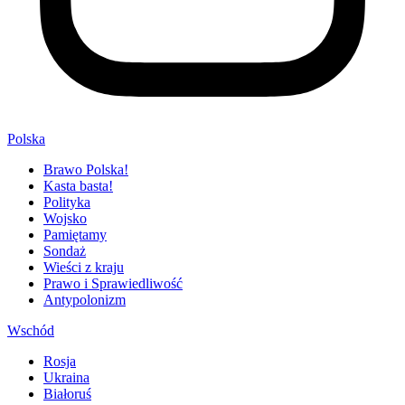
Polska
Brawo Polska!
Kasta basta!
Polityka
Wojsko
Pamiętamy
Sondaż
Wieści z kraju
Prawo i Sprawiedliwość
Antypolonizm
Wschód
Rosja
Ukraina
Białoruś