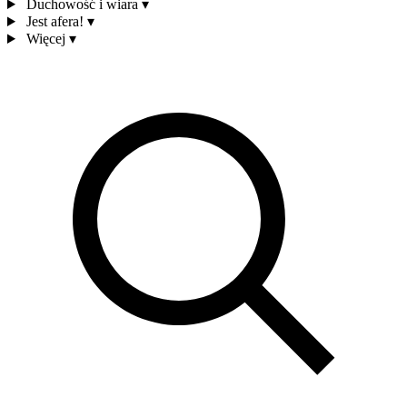
Duchowość i wiara
▾
Jest afera!
▾
Więcej
▾