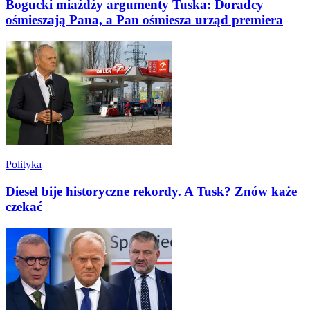
Bogucki miażdży argumenty Tuska: Doradcy
ośmieszają Pana, a Pan ośmiesza urząd premiera
Polityka
Diesel bije historyczne rekordy. A Tusk? Znów każe
czekać