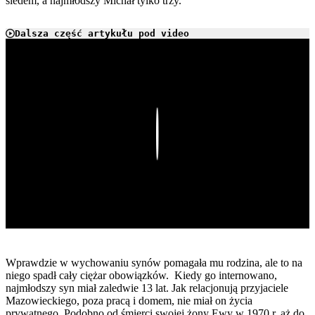
siedem, a najmłodszy Michał tylko trzy.
Dalsza część artykułu pod video
Play
Wprawdzie w wychowaniu synów pomagała mu rodzina, ale to na
niego spadł cały ciężar obowiązków. Kiedy go internowano,
najmłodszy syn miał zaledwie 13 lat. Jak relacjonują przyjaciele
Mazowieckiego, poza pracą i domem, nie miał on życia
prywatnego. Podobno od śmierci swojej żony Ewy w 1970 r. aż do