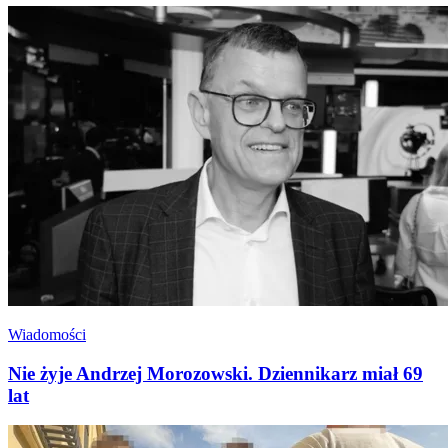
Wiadomości
Nie żyje Andrzej Morozowski. Dziennikarz miał 69
lat