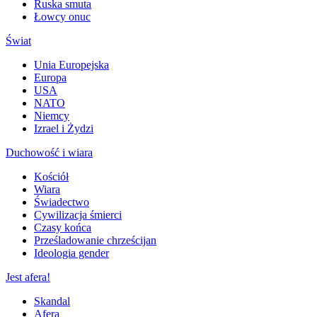
Ruska smuta
Łowcy onuc
Świat
Unia Europejska
Europa
USA
NATO
Niemcy
Izrael i Żydzi
Duchowość i wiara
Kościół
Wiara
Świadectwo
Cywilizacja śmierci
Czasy końca
Prześladowanie chrześcijan
Ideologia gender
Jest afera!
Skandal
Afera