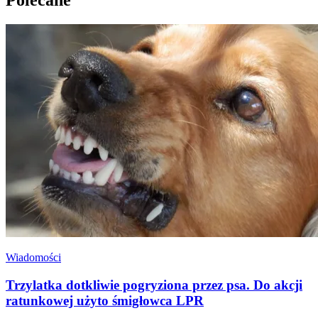
Polecane
Wiadomości
Trzylatka dotkliwie pogryziona przez psa. Do akcji
ratunkowej użyto śmigłowca LPR