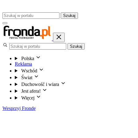
Szukaj
Szukaj
Polska
Reklama
Wschód
Świat
Duchowość i wiara
Jest afera!
Więcej
Wesprzyj Frondę