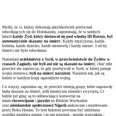
Myślę, że ci, którzy dokonują jakichkolwiek porównań
odwołujących się do Holokaustu, zapominają, że w tamtych
latach
każdy Żyd, który dostawał się pod władzę III Rzeszy, był
automatycznie skazany na śmierć
. Każdy mężczyzna, każda
kobieta, każde dziecko, każde niemowlę i każdy starzec. I od tej
śmierci nie było odwołania.
Natomiast
uciekinierzy z Syrii, w przeciwieństwie do Żydów w
czasach Zagłady, nie byli ani nie są skazani na śmierć
, choć nikt
przecież nie zaprzecza, że gdy przebywali w Syrii, w której panuje
wojna domowa,
byli na śmierć narażeni
. Narażeni tak, jak są
ludzie w każdym kraju ogarniętym wojną.
Co więcej, zapomina się, że przecież istnieją grupy, które naprawdę
będą skazane na śmierć, jeśli fanatyczni islamiści zwyciężą. Ci
ludzie już giną: są to odmawiający konwersji na
islam
chrześcijanie
i
jazydzi
na Bliskim Wschodzie
oraz
nieislamskie społeczności Nigerii
atakowane i mordowane
przez Boko Haram. To tym ludziom powinna być udzielana
wszelka możliwa pomoc i to oni powinni - przede wszystkim -