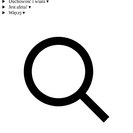
Duchowość i wiara
▾
Jest afera!
▾
Więcej
▾