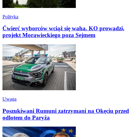
Polityka
Ćwierć wyborców wciąż się waha. KO prowadzi,
projekt Morawieckiego poza Sejmem
Uwaga
Poszukiwani Rumuni zatrzymani na Okęciu przed
odlotem do Paryża