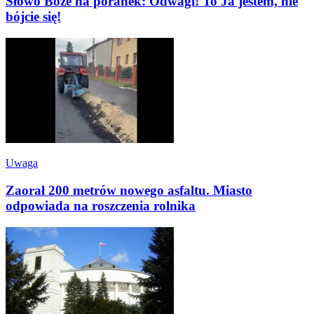
Słowo Boże na poranek: Odwagi! To Ja jestem, nie
bójcie się!
Uwaga
Zaorał 200 metrów nowego asfaltu. Miasto
odpowiada na roszczenia rolnika