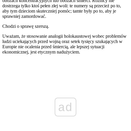
obozach koncentracyjnych lub obozach śmierci. Różnicy nie
dostrzega tylko ktoś pełen złej woli: te numery są przecież po to,
aby tym dzieciom skuteczniej pomóc; tamte były po to, aby je
sprawniej zamordować.
Chodzi o sprawę szerszą.
Uważam, że stosowanie analogii holokaustowej wobec problemów
ludzi uciekających przed wojną oraz setek tysięcy szukających w
Europie nie ocalenia przed śmiercią, ale lepszej sytuacji
ekonomicznej, jest etycznym nadużyciem.
ad