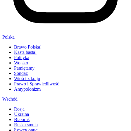
Polska
Brawo Polska!
Kasta basta!
Polityka
Wojsko
Pamiętamy
Sondaż
Wieści z kraju
Prawo i Sprawiedliwość
Antypolonizm
Wschód
Rosja
Ukraina
Białoruś
Ruska smuta
Łowcy onuc