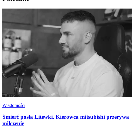
Wiadomości
Śmierć posła Litewki. Kierowca mitsubishi przerywa
milczenie