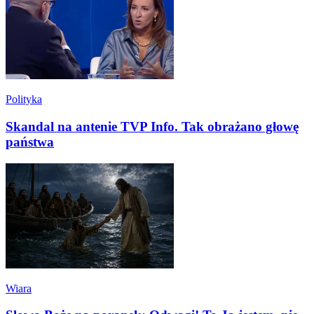
Polityka
Skandal na antenie TVP Info. Tak obrażano głowę
państwa
Wiara