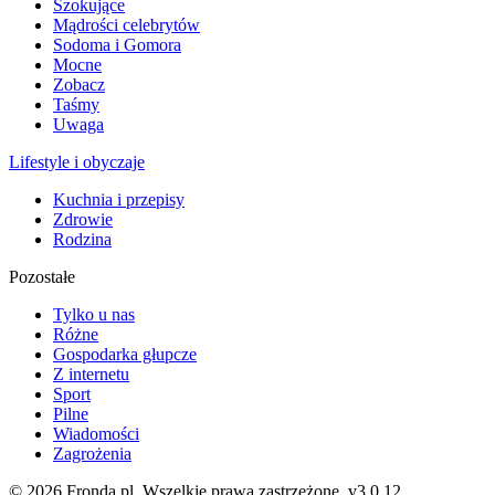
Szokujące
Mądrości celebrytów
Sodoma i Gomora
Mocne
Zobacz
Taśmy
Uwaga
Lifestyle i obyczaje
Kuchnia i przepisy
Zdrowie
Rodzina
Pozostałe
Tylko u nas
Różne
Gospodarka głupcze
Z internetu
Sport
Pilne
Wiadomości
Zagrożenia
© 2026 Fronda.pl. Wszelkie prawa zastrzeżone.
v3.0.12