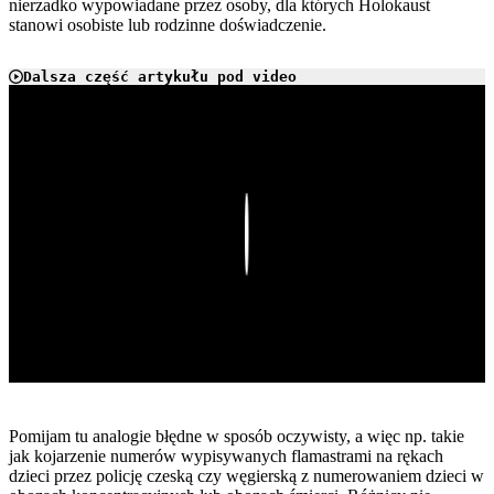
nierzadko wypowiadane przez osoby, dla których Holokaust
stanowi osobiste lub rodzinne doświadczenie.
Dalsza część artykułu pod video
Play
Pomijam tu analogie błędne w sposób oczywisty, a więc np. takie
jak kojarzenie numerów wypisywanych flamastrami na rękach
dzieci przez policję czeską czy węgierską z numerowaniem dzieci w