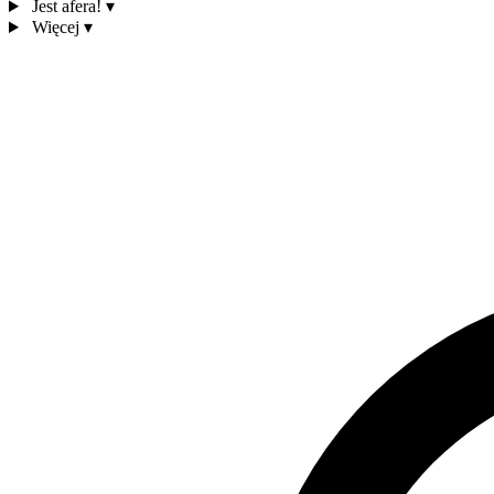
Jest afera!
▾
Więcej
▾