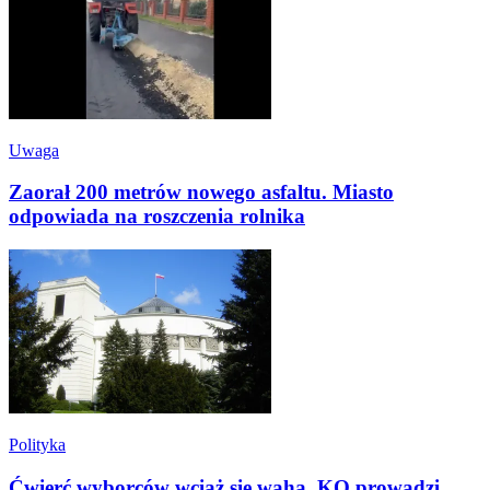
Uwaga
Zaorał 200 metrów nowego asfaltu. Miasto
odpowiada na roszczenia rolnika
Polityka
Ćwierć wyborców wciąż się waha. KO prowadzi,