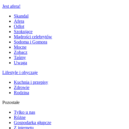
Jest afera!
Skandal
Afera
Odlot
Szokujące
Mądrości celebrytów
Sodoma i Gomora
Mocne
Zobacz
Taśmy
Uwaga
Lifestyle i obyczaje
Kuchnia i przepisy
Zdrowie
Rodzina
Pozostałe
Tylko u nas
Różne
Gospodarka głupcze
Z internetu