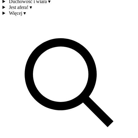
Duchowość i wiara
▾
Jest afera!
▾
Więcej
▾