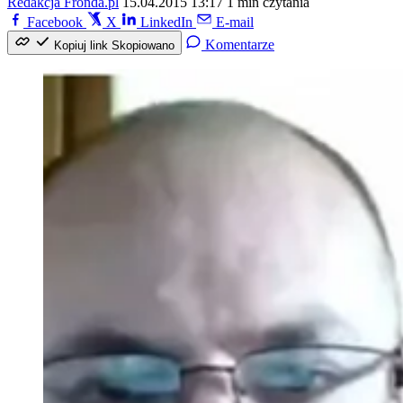
Redakcja Fronda.pl
15.04.2015 13:17
1 min czytania
Facebook
X
LinkedIn
E-mail
Komentarze
Kopiuj link
Skopiowano