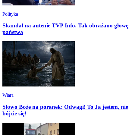
Polityka
Skandal na antenie TVP Info. Tak obrażano głowę
państwa
Wiara
Słowo Boże na poranek: Odwagi! To Ja jestem, nie
bójcie się!