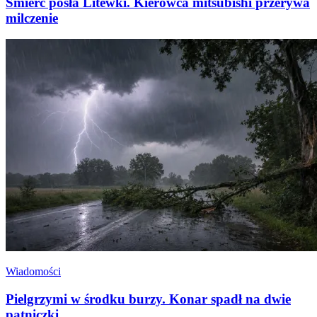
Śmierć posła Litewki. Kierowca mitsubishi przerywa
milczenie
Wiadomości
Pielgrzymi w środku burzy. Konar spadł na dwie
pątniczki