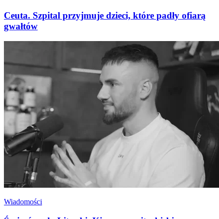
Ceuta. Szpital przyjmuje dzieci, które padły ofiarą
gwałtów
Wiadomości