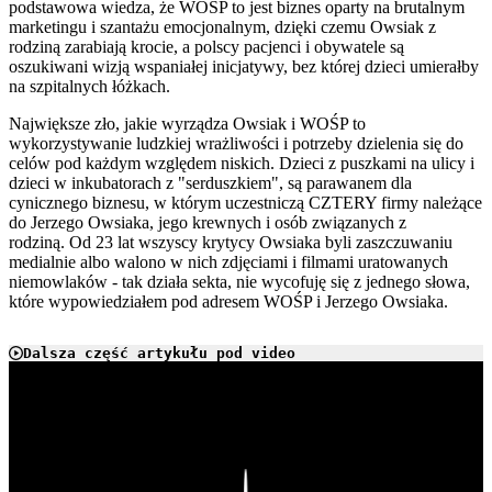
podstawowa wiedza, że WOŚP to jest biznes oparty na brutalnym
marketingu i szantażu emocjonalnym, dzięki czemu Owsiak z
rodziną zarabiają krocie, a polscy pacjenci i obywatele są
oszukiwani wizją wspaniałej inicjatywy, bez której dzieci umierałby
na szpitalnych łóżkach.
Największe zło, jakie wyrządza Owsiak i WOŚP to
wykorzystywanie ludzkiej wrażliwości i potrzeby dzielenia się do
celów pod każdym względem niskich. Dzieci z puszkami na ulicy i
dzieci w inkubatorach z "serduszkiem", są parawanem dla
cynicznego biznesu, w którym uczestniczą CZTERY firmy należące
do Jerzego Owsiaka, jego krewnych i osób związanych z
rodziną. Od 23 lat wszyscy krytycy Owsiaka byli zaszczuwaniu
medialnie albo walono w nich zdjęciami i filmami uratowanych
niemowlaków - tak działa sekta, nie wycofuję się z jednego słowa,
które wypowiedziałem pod adresem WOŚP i Jerzego Owsiaka.
Dalsza część artykułu pod video