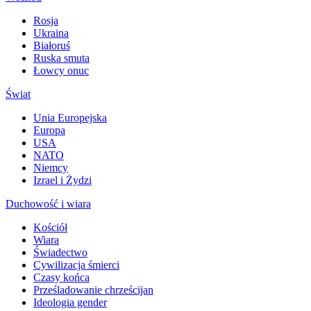
Rosja
Ukraina
Białoruś
Ruska smuta
Łowcy onuc
Świat
Unia Europejska
Europa
USA
NATO
Niemcy
Izrael i Żydzi
Duchowość i wiara
Kościół
Wiara
Świadectwo
Cywilizacja śmierci
Czasy końca
Prześladowanie chrześcijan
Ideologia gender