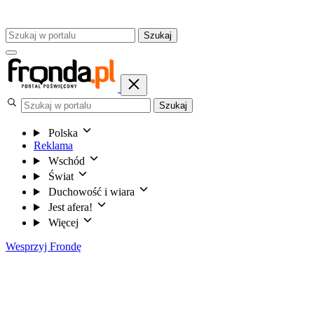
Szukaj
Szukaj
Polska
Reklama
Wschód
Świat
Duchowość i wiara
Jest afera!
Więcej
Wesprzyj Frondę