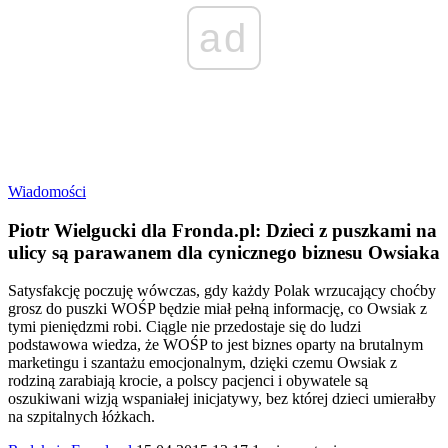
ad
Wiadomości
Piotr Wielgucki dla Fronda.pl: Dzieci z puszkami na
ulicy są parawanem dla cynicznego biznesu Owsiaka
Satysfakcję poczuję wówczas, gdy każdy Polak wrzucający choćby
grosz do puszki WOŚP będzie miał pełną informację, co Owsiak z
tymi pieniędzmi robi. Ciągle nie przedostaje się do ludzi
podstawowa wiedza, że WOŚP to jest biznes oparty na brutalnym
marketingu i szantażu emocjonalnym, dzięki czemu Owsiak z
rodziną zarabiają krocie, a polscy pacjenci i obywatele są
oszukiwani wizją wspaniałej inicjatywy, bez której dzieci umierałby
na szpitalnych łóżkach.