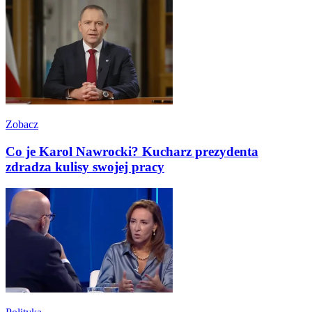
Zobacz
Co je Karol Nawrocki? Kucharz prezydenta
zdradza kulisy swojej pracy