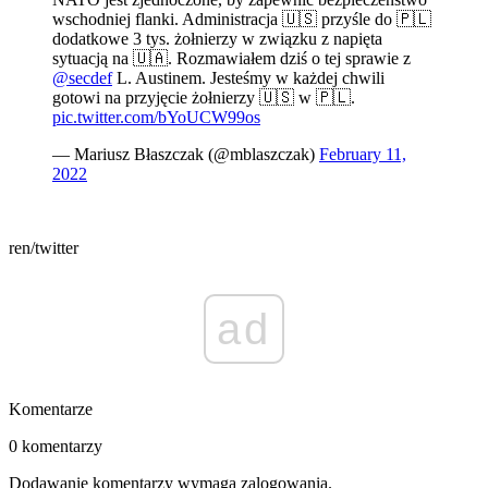
wschodniej flanki. Administracja 🇺🇸 przyśle do 🇵🇱
dodatkowe 3 tys. żołnierzy w związku z napięta
sytuacją na 🇺🇦. Rozmawiałem dziś o tej sprawie z
@secdef
L. Austinem. Jesteśmy w każdej chwili
gotowi na przyjęcie żołnierzy 🇺🇸 w 🇵🇱.
pic.twitter.com/bYoUCW99os
— Mariusz Błaszczak (@mblaszczak)
February 11,
2022
ren/twitter
ad
Komentarze
0 komentarzy
Dodawanie komentarzy wymaga zalogowania.