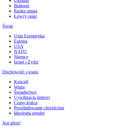
Ukraina
Białoruś
Ruska smuta
Łowcy onuc
Świat
Unia Europejska
Europa
USA
NATO
Niemcy
Izrael i Żydzi
Duchowość i wiara
Kościół
Wiara
Świadectwo
Cywilizacja śmierci
Czasy końca
Prześladowanie chrześcijan
Ideologia gender
Jest afera!