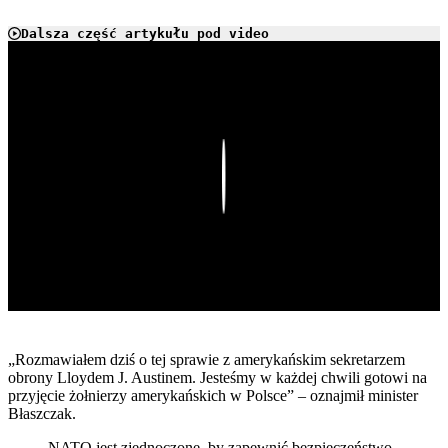
Dalsza część artykułu pod video
Play
„Rozmawiałem dziś o tej sprawie z amerykańskim sekretarzem
obrony Lloydem J. Austinem. Jesteśmy w każdej chwili gotowi na
przyjęcie żołnierzy amerykańskich w Polsce” – oznajmił minister
Błaszczak.
NATO jest zjednoczone, by zapewnić bezpieczeństwo