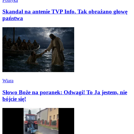
Polityka
Skandal na antenie TVP Info. Tak obrażano głowę
państwa
Wiara
Słowo Boże na poranek: Odwagi! To Ja jestem, nie
bójcie się!