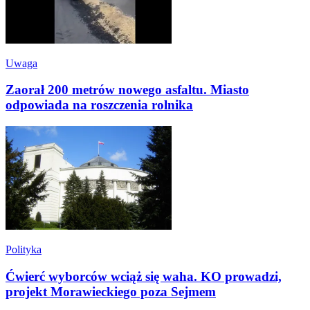
Uwaga
Zaorał 200 metrów nowego asfaltu. Miasto
odpowiada na roszczenia rolnika
Polityka
Ćwierć wyborców wciąż się waha. KO prowadzi,
projekt Morawieckiego poza Sejmem