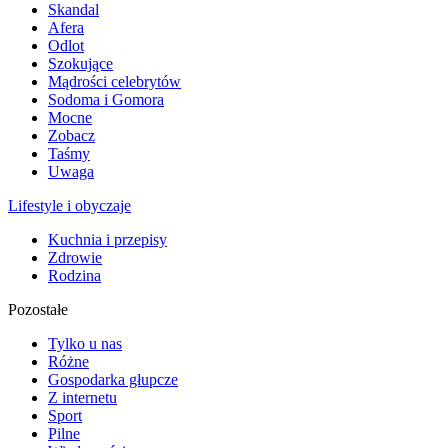
Skandal
Afera
Odlot
Szokujące
Mądrości celebrytów
Sodoma i Gomora
Mocne
Zobacz
Taśmy
Uwaga
Lifestyle i obyczaje
Kuchnia i przepisy
Zdrowie
Rodzina
Pozostałe
Tylko u nas
Różne
Gospodarka głupcze
Z internetu
Sport
Pilne