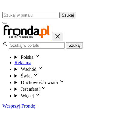
Szukaj
Szukaj
Polska
Reklama
Wschód
Świat
Duchowość i wiara
Jest afera!
Więcej
Wesprzyj Frondę