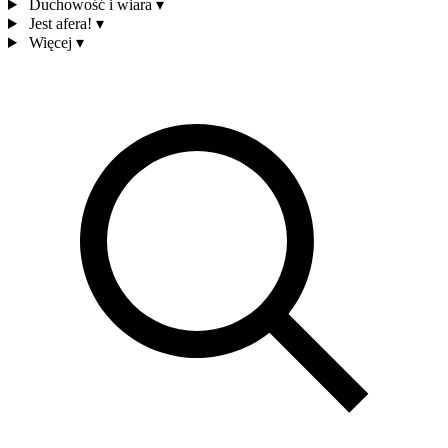
Duchowość i wiara
▾
Jest afera!
▾
Więcej
▾