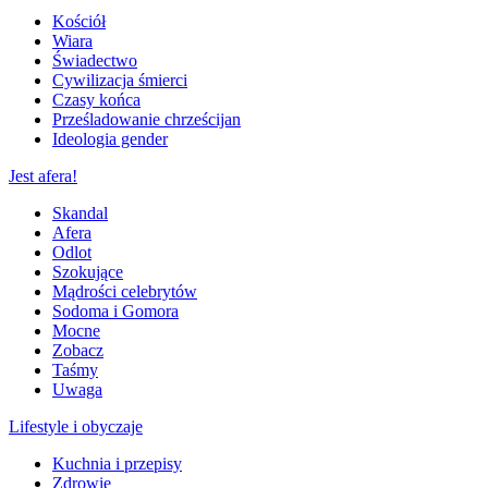
Kościół
Wiara
Świadectwo
Cywilizacja śmierci
Czasy końca
Prześladowanie chrześcijan
Ideologia gender
Jest afera!
Skandal
Afera
Odlot
Szokujące
Mądrości celebrytów
Sodoma i Gomora
Mocne
Zobacz
Taśmy
Uwaga
Lifestyle i obyczaje
Kuchnia i przepisy
Zdrowie