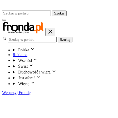
Szukaj
Szukaj
Polska
Reklama
Wschód
Świat
Duchowość i wiara
Jest afera!
Więcej
Wesprzyj Frondę