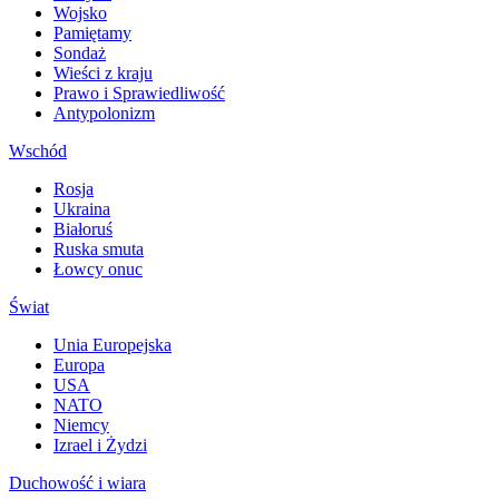
Wojsko
Pamiętamy
Sondaż
Wieści z kraju
Prawo i Sprawiedliwość
Antypolonizm
Wschód
Rosja
Ukraina
Białoruś
Ruska smuta
Łowcy onuc
Świat
Unia Europejska
Europa
USA
NATO
Niemcy
Izrael i Żydzi
Duchowość i wiara