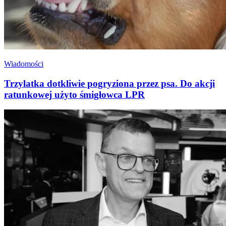
Wiadomości
Trzylatka dotkliwie pogryziona przez psa. Do akcji
ratunkowej użyto śmigłowca LPR