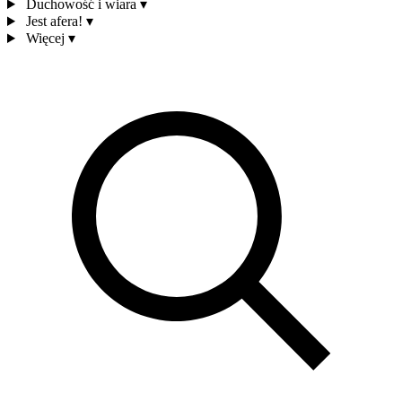
Duchowość i wiara
▾
Jest afera!
▾
Więcej
▾