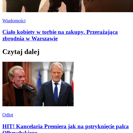
Wiadomości
Ciało kobiety w torbie na zakupy. Przerażająca
zbrodnia w Warszawie
Czytaj dalej
Odlot
HIT! Kancelaria Premiera jak na pstryknięcie palca
Olbrychskiego