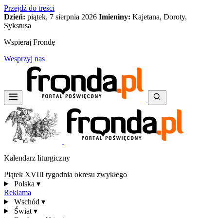
Przejdź do treści
Dzień:
piątek, 7 sierpnia 2026
Imieniny:
Kajetana, Doroty,
Sykstusa
Wspieraj Frondę
Wesprzyj nas
Kalendarz liturgiczny
Piątek XVIII tygodnia okresu zwykłego
Polska
▾
Reklama
Wschód
▾
Świat
▾