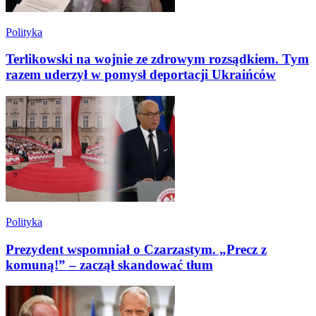
Polityka
Terlikowski na wojnie ze zdrowym rozsądkiem. Tym
razem uderzył w pomysł deportacji Ukraińców
Polityka
Prezydent wspomniał o Czarzastym. „Precz z
komuną!” – zaczął skandować tłum