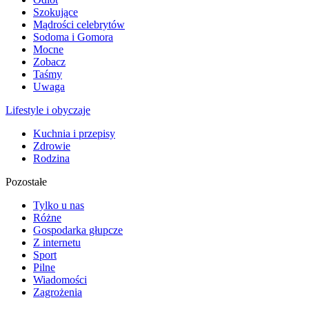
Szokujące
Mądrości celebrytów
Sodoma i Gomora
Mocne
Zobacz
Taśmy
Uwaga
Lifestyle i obyczaje
Kuchnia i przepisy
Zdrowie
Rodzina
Pozostałe
Tylko u nas
Różne
Gospodarka głupcze
Z internetu
Sport
Pilne
Wiadomości
Zagrożenia