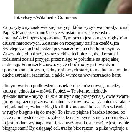
fot.kelsey e/Wikimedia Commons
Za pozytywny znak wielkiej tradycji, która łączy dwa narody, uznał
Papież Franciszek mnożące się w ostatnim czasie włosko-
argentyńskie imprezy sportowe. Tym razem jest to mecz rugby obu
drużyn narodowych. Zostanie on rozegrany dziś na cześć Ojca
Świętego, a dochód będzie przeznaczony na cele dobroczynne.
Zawodnicy obu drużyn wraz z ekipą techniczną, działaczami i
rodzinami zostali przyjęci przez niego w południe na specjalnej
audiencji. Franciszek zauważył, że choć rugby jest twardym
sportem kontaktowym, pełnym siłowych starć, to nie brakuje w nim
ducha zgrania i szacunku, a także wymogu wewnętrznego hartu.
„Innym wartym podkreślenia aspektem jest równowaga między
grupą a jednostką – mówił Papież. – Te słynne, niekiedy
spektakularne «młyny»! Obie drużyny się przepychają, dwie zwarte
grupy prą razem przeciwko sobie i się równoważą. A potem są akcje
indywidualne, zwinne biegi ku linii końcowej boiska. No właśnie,
w rugby biegnie się do mety! To słowo piękne i bardzo istotne, bo
każe nam myśleć o życiu, gdyż całe nasze życie zmierza do mety. A
to jest trudne, wymaga walki, zaangażowania, ale ważne jest, by nie
biegnąć sami! By osiągnąć cel, trzeba biec razem, a piłka wędruje z