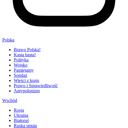
Polska
Brawo Polska!
Kasta basta!
Polityka
Wojsko
Pamiętamy
Sondaż
Wieści z kraju
Prawo i Sprawiedliwość
Antypolonizm
Wschód
Rosja
Ukraina
Białoruś
Ruska smuta