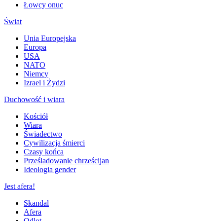
Łowcy onuc
Świat
Unia Europejska
Europa
USA
NATO
Niemcy
Izrael i Żydzi
Duchowość i wiara
Kościół
Wiara
Świadectwo
Cywilizacja śmierci
Czasy końca
Prześladowanie chrześcijan
Ideologia gender
Jest afera!
Skandal
Afera
Odlot