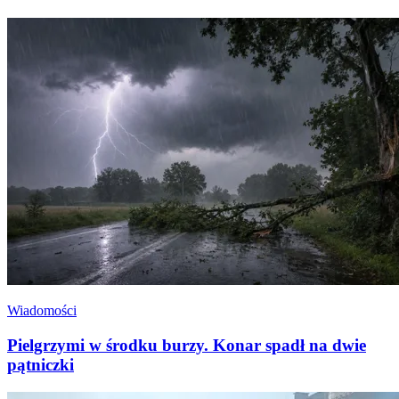
Wiadomości
Pielgrzymi w środku burzy. Konar spadł na dwie
pątniczki