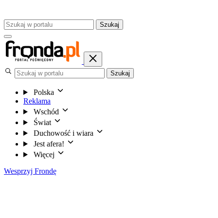
Szukaj
Szukaj
Polska
Reklama
Wschód
Świat
Duchowość i wiara
Jest afera!
Więcej
Wesprzyj Frondę