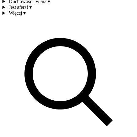
Duchowość i wiara
▾
Jest afera!
▾
Więcej
▾