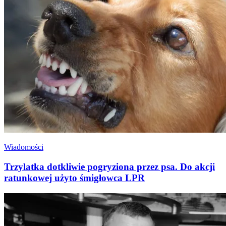
Wiadomości
Trzylatka dotkliwie pogryziona przez psa. Do akcji
ratunkowej użyto śmigłowca LPR