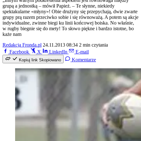
„Innym wartym podkreślenia aspektem jest równowaga między
grupą a jednostką – mówił Papież. – Te słynne, niekiedy
spektakularne «młyny»! Obie drużyny się przepychają, dwie zwarte
grupy prą razem przeciwko sobie i się równoważą. A potem są akcje
indywidualne, zwinne biegi ku linii końcowej boiska. No właśnie,
w rugby biegnie się do mety! To słowo piękne i bardzo istotne, bo
każe nam
Redakcja Fronda.pl
24.11.2013 08:34
2 min czytania
Facebook
X
LinkedIn
E-mail
Komentarze
Kopiuj link
Skopiowano