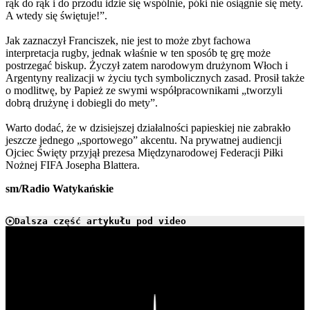
rąk do rąk i do przodu idzie się wspólnie, póki nie osiągnie się mety.
A wtedy się świętuje!”.
Jak zaznaczył Franciszek, nie jest to może zbyt fachowa
interpretacja rugby, jednak właśnie w ten sposób tę grę może
postrzegać biskup. Życzył zatem narodowym drużynom Włoch i
Argentyny realizacji w życiu tych symbolicznych zasad. Prosił także
o modlitwę, by Papież ze swymi współpracownikami „tworzyli
dobrą drużynę i dobiegli do mety”.
Warto dodać, że w dzisiejszej działalności papieskiej nie zabrakło
jeszcze jednego „sportowego” akcentu. Na prywatnej audiencji
Ojciec Święty przyjął prezesa Międzynarodowej Federacji Piłki
Nożnej FIFA Josepha Blattera.
sm/Radio Watykańskie
Dalsza część artykułu pod video