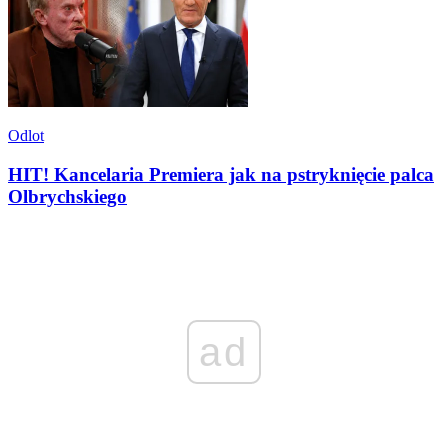
Odlot
HIT! Kancelaria Premiera jak na pstryknięcie palca
Olbrychskiego
ad