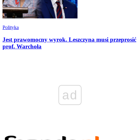
Polityka
Jest prawomocny wyrok. Leszczyna musi przeprosić
prof. Warchoła
ad