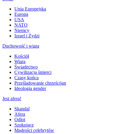
Unia Europejska
Europa
USA
NATO
Niemcy
Izrael i Żydzi
Duchowość i wiara
Kościół
Wiara
Świadectwo
Cywilizacja śmierci
Czasy końca
Prześladowanie chrześcijan
Ideologia gender
Jest afera!
Skandal
Afera
Odlot
Szokujące
Mądrości celebrytów