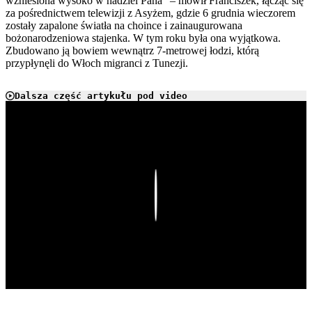
wzniesiona wysoko w nadziei Pana” – mówił Franciszek, łącząc się
za pośrednictwem telewizji z Asyżem, gdzie 6 grudnia wieczorem
zostały zapalone światła na choince i zainaugurowana
bożonarodzeniowa stajenka. W tym roku była ona wyjątkowa.
Zbudowano ją bowiem wewnątrz 7-metrowej łodzi, którą
przypłynęli do Włoch migranci z Tunezji.
Dalsza część artykułu pod video
Play