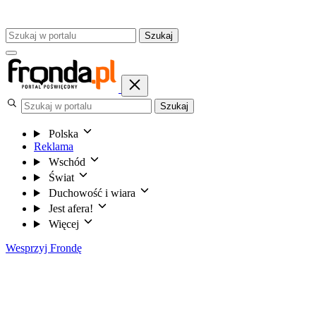
Szukaj
Szukaj
Polska
Reklama
Wschód
Świat
Duchowość i wiara
Jest afera!
Więcej
Wesprzyj Frondę