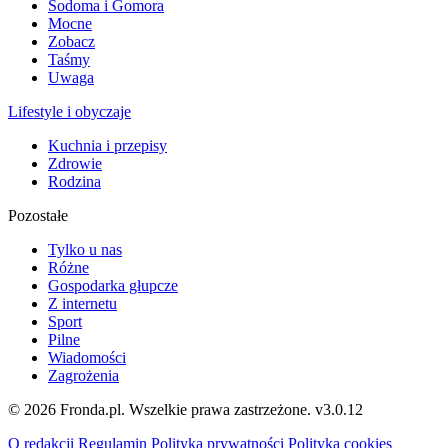
Sodoma i Gomora
Mocne
Zobacz
Taśmy
Uwaga
Lifestyle i obyczaje
Kuchnia i przepisy
Zdrowie
Rodzina
Pozostałe
Tylko u nas
Różne
Gospodarka głupcze
Z internetu
Sport
Pilne
Wiadomości
Zagrożenia
© 2026 Fronda.pl. Wszelkie prawa zastrzeżone.
v3.0.12
O redakcji
Regulamin
Polityka prywatności
Polityka cookies