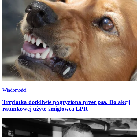
Wiadomości
Trzylatka dotkliwie pogryziona przez psa. Do akcji
ratunkowej użyto śmigłowca LPR