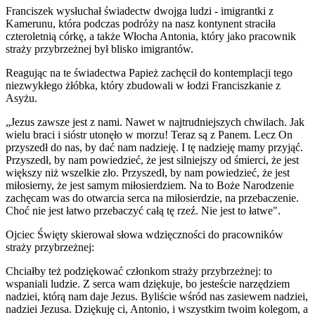
Franciszek wysłuchał świadectw dwojga ludzi - imigrantki z
Kamerunu, która podczas podróży na nasz kontynent straciła
czteroletnią córkę, a także Włocha Antonia, który jako pracownik
straży przybrzeżnej był blisko imigrantów.
Reagując na te świadectwa Papież zachęcił do kontemplacji tego
niezwykłego żłóbka, który zbudowali w łodzi Franciszkanie z
Asyżu.
„Jezus zawsze jest z nami. Nawet w najtrudniejszych chwilach. Jak
wielu braci i sióstr utonęło w morzu! Teraz są z Panem. Lecz On
przyszedł do nas, by dać nam nadzieję. I tę nadzieję mamy przyjąć.
Przyszedł, by nam powiedzieć, że jest silniejszy od śmierci, że jest
większy niż wszelkie zło. Przyszedł, by nam powiedzieć, że jest
miłosierny, że jest samym miłosierdziem. Na to Boże Narodzenie
zachęcam was do otwarcia serca na miłosierdzie, na przebaczenie.
Choć nie jest łatwo przebaczyć całą tę rzeź. Nie jest to łatwe".
Ojciec Święty skierował słowa wdzięczności do pracowników
straży przybrzeżnej:
Chciałby też podziękować członkom straży przybrzeżnej: to
wspaniali ludzie. Z serca wam dziękuje, bo jesteście narzędziem
nadziei, którą nam daje Jezus. Byliście wśród nas zasiewem nadziei,
nadziei Jezusa. Dziękuję ci, Antonio, i wszystkim twoim kolegom, a