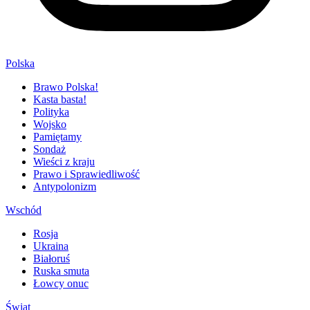
Polska
Brawo Polska!
Kasta basta!
Polityka
Wojsko
Pamiętamy
Sondaż
Wieści z kraju
Prawo i Sprawiedliwość
Antypolonizm
Wschód
Rosja
Ukraina
Białoruś
Ruska smuta
Łowcy onuc
Świat