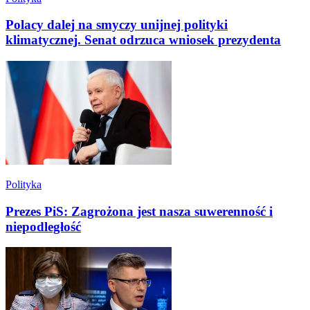
Polacy dalej na smyczy unijnej polityki
klimatycznej. Senat odrzuca wniosek prezydenta
Polityka
Prezes PiS: Zagrożona jest nasza suwerenność i
niepodległość