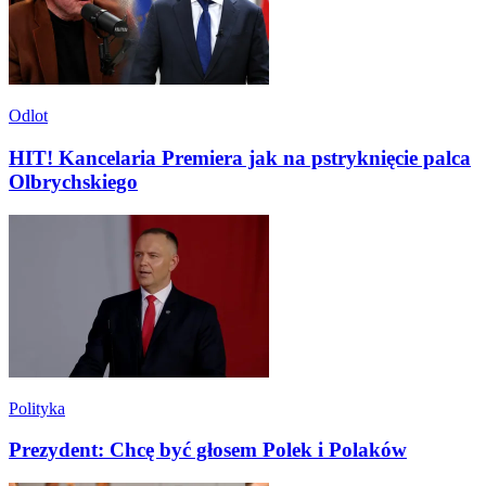
Odlot
HIT! Kancelaria Premiera jak na pstryknięcie palca
Olbrychskiego
Polityka
Prezydent: Chcę być głosem Polek i Polaków