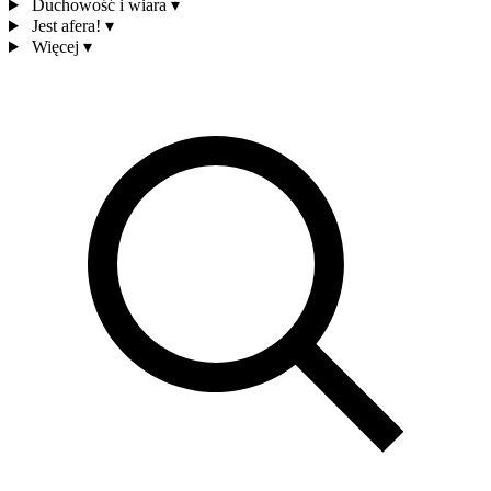
Duchowość i wiara
▾
Jest afera!
▾
Więcej
▾