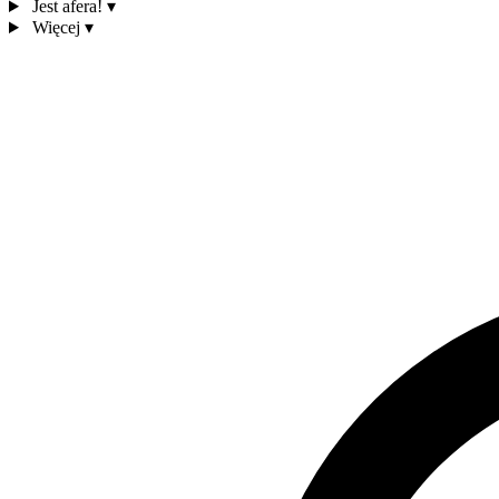
Jest afera!
▾
Więcej
▾