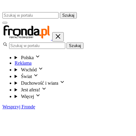
Szukaj
Szukaj
Polska
Reklama
Wschód
Świat
Duchowość i wiara
Jest afera!
Więcej
Wesprzyj Frondę