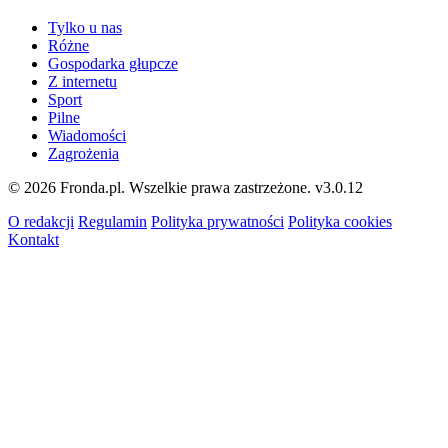
Tylko u nas
Różne
Gospodarka głupcze
Z internetu
Sport
Pilne
Wiadomości
Zagrożenia
© 2026 Fronda.pl. Wszelkie prawa zastrzeżone.
v3.0.12
O redakcji
Regulamin
Polityka prywatności
Polityka cookies
Kontakt