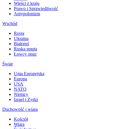
Wieści z kraju
Prawo i Sprawiedliwość
Antypolonizm
Wschód
Rosja
Ukraina
Białoruś
Ruska smuta
Łowcy onuc
Świat
Unia Europejska
Europa
USA
NATO
Niemcy
Izrael i Żydzi
Duchowość i wiara
Kościół
Wiara