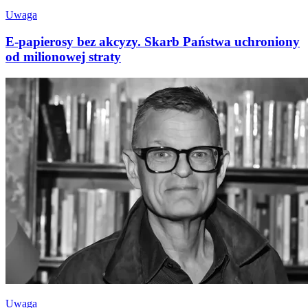
Uwaga
E-papierosy bez akcyzy. Skarb Państwa uchroniony
od milionowej straty
Uwaga