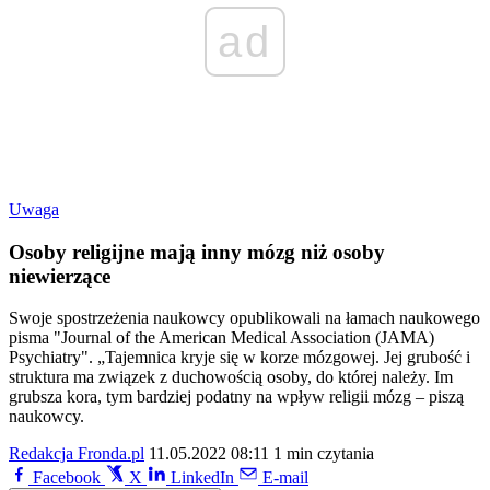
ad
Uwaga
Osoby religijne mają inny mózg niż osoby
niewierzące
Swoje spostrzeżenia naukowcy opublikowali na łamach naukowego
pisma "Journal of the American Medical Association (JAMA)
Psychiatry". „Tajemnica kryje się w korze mózgowej. Jej grubość i
struktura ma związek z duchowością osoby, do której należy. Im
grubsza kora, tym bardziej podatny na wpływ religii mózg – piszą
naukowcy.
Redakcja Fronda.pl
11.05.2022 08:11
1 min czytania
Facebook
X
LinkedIn
E-mail