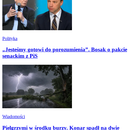
Polityka
„Jesteśmy gotowi do porozumienia”. Bosak o pakcie
senackim z PiS
Wiadomości
Pielgrzymi w środku burzy. Konar spadł na dwie