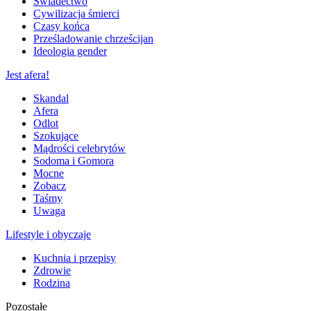
Świadectwo
Cywilizacja śmierci
Czasy końca
Prześladowanie chrześcijan
Ideologia gender
Jest afera!
Skandal
Afera
Odlot
Szokujące
Mądrości celebrytów
Sodoma i Gomora
Mocne
Zobacz
Taśmy
Uwaga
Lifestyle i obyczaje
Kuchnia i przepisy
Zdrowie
Rodzina
Pozostałe