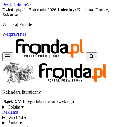
Przejdź do treści
Dzień:
piątek, 7 sierpnia 2026
Imieniny:
Kajetana, Doroty,
Sykstusa
Wspieraj Frondę
Wesprzyj nas
Kalendarz liturgiczny
Piątek XVIII tygodnia okresu zwykłego
Polska
▾
Reklama
Wschód
▾
Świat
▾