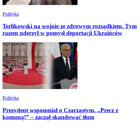
Polityka
Terlikowski na wojnie ze zdrowym rozsądkiem. Tym
razem uderzył w pomysł deportacji Ukraińców
Polityka
Prezydent wspomniał o Czarzastym. „Precz z
komuną!” – zaczął skandować tłum