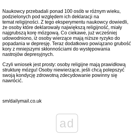
Naukowcy przebadali ponad 100 osób w różnym wieku,
podzielonych pod względem ich deklaracji na
temat religijności. Z tego eksperymentu naukowcy dowiedli,
że osoby które deklarowały największą religijność, miały
najgrubszą korę mózgową. Co ciekawe, już wcześniej
udowodniono, iż osoby wierzące mają niższe ryzyko do
popadania w depresję. Teraz dodatkowo powiązano grubość
kory z mniejszymi skłonnościami do występowania
nastrojów depresyjnych.
Czyli wniosek jest prosty: osoby religijne mają prawidłową
strukturę mózgu! Osoby niewierzące, jeśli chcą polepszyć
swoją kondycję zdrowotną zdecydowanie powinny się
nawrócić.
sm/dailymail.co.uk
ad