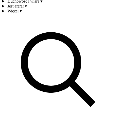
Duchowość i wiara
▾
Jest afera!
▾
Więcej
▾