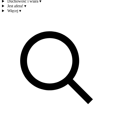
Duchowość i wiara
▾
Jest afera!
▾
Więcej
▾