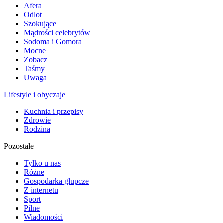
Afera
Odlot
Szokujące
Mądrości celebrytów
Sodoma i Gomora
Mocne
Zobacz
Taśmy
Uwaga
Lifestyle i obyczaje
Kuchnia i przepisy
Zdrowie
Rodzina
Pozostałe
Tylko u nas
Różne
Gospodarka głupcze
Z internetu
Sport
Pilne
Wiadomości