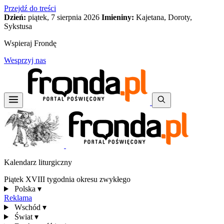
Przejdź do treści
Dzień:
piątek, 7 sierpnia 2026
Imieniny:
Kajetana, Doroty,
Sykstusa
Wspieraj Frondę
Wesprzyj nas
Kalendarz liturgiczny
Piątek XVIII tygodnia okresu zwykłego
Polska
▾
Reklama
Wschód
▾
Świat
▾