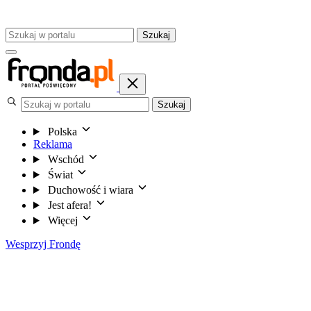
Szukaj
Szukaj
Polska
Reklama
Wschód
Świat
Duchowość i wiara
Jest afera!
Więcej
Wesprzyj Frondę