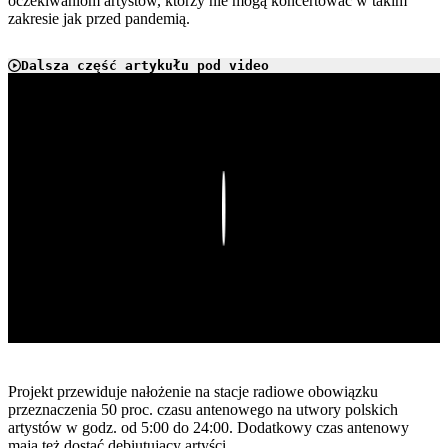
oczekiwaniom artystów, którzy nie mogą koncertować w takim
zakresie jak przed pandemią.
Dalsza część artykułu pod video
Play
Projekt przewiduje nałożenie na stacje radiowe obowiązku
przeznaczenia 50 proc. czasu antenowego na utwory polskich
artystów w godz. od 5:00 do 24:00. Dodatkowy czas antenowy
mają też dostać debiutujący artyści.