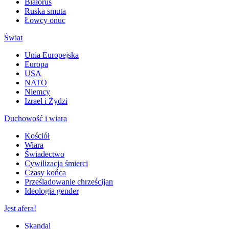
Białoruś
Ruska smuta
Łowcy onuc
Świat
Unia Europejska
Europa
USA
NATO
Niemcy
Izrael i Żydzi
Duchowość i wiara
Kościół
Wiara
Świadectwo
Cywilizacja śmierci
Czasy końca
Prześladowanie chrześcijan
Ideologia gender
Jest afera!
Skandal