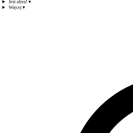
Jest afera!
▾
Więcej
▾