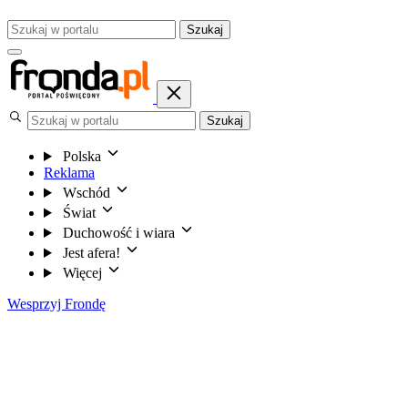
Szukaj
Szukaj
Polska
Reklama
Wschód
Świat
Duchowość i wiara
Jest afera!
Więcej
Wesprzyj Frondę