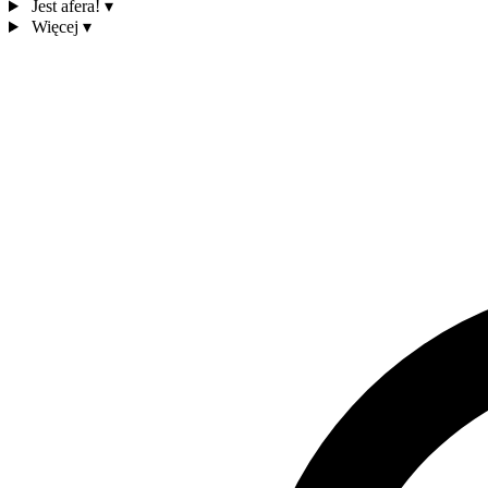
Jest afera!
▾
Więcej
▾