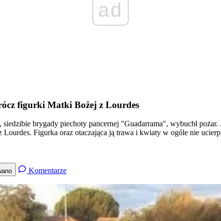
ad
rócz figurki Matki Bożej z Lourdes
 siedzibie brygady piechoty pancernej "Guadarrama", wybuchł pożar. 
 z Lourdes. Figurka oraz otaczająca ją trawa i kwiaty w ogóle nie ucie
Komentarze
wano