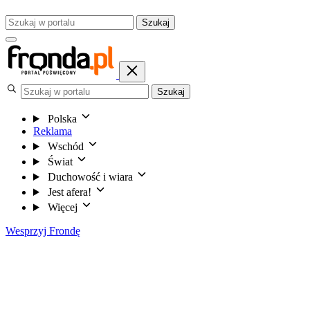
Szukaj
Szukaj
Polska
Reklama
Wschód
Świat
Duchowość i wiara
Jest afera!
Więcej
Wesprzyj Frondę