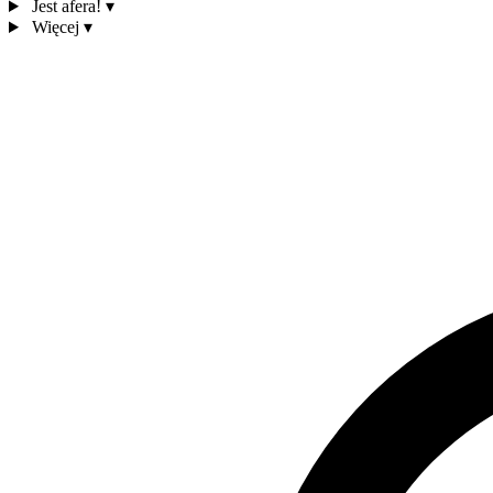
Jest afera!
▾
Więcej
▾