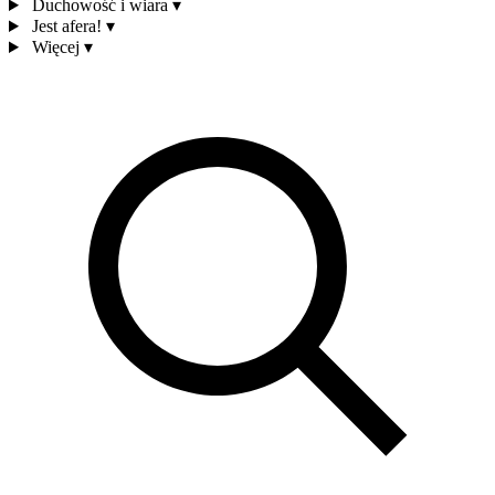
Duchowość i wiara
▾
Jest afera!
▾
Więcej
▾