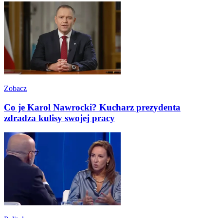
Zobacz
Co je Karol Nawrocki? Kucharz prezydenta
zdradza kulisy swojej pracy