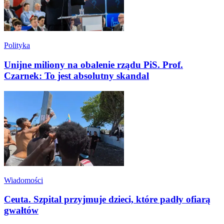
Polityka
Unijne miliony na obalenie rządu PiS. Prof.
Czarnek: To jest absolutny skandal
Wiadomości
Ceuta. Szpital przyjmuje dzieci, które padły ofiarą
gwałtów