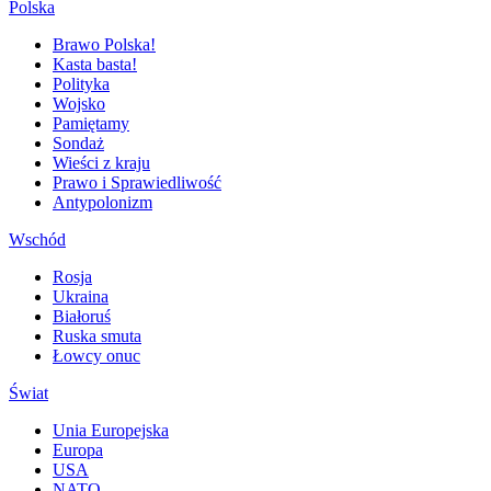
Polska
Brawo Polska!
Kasta basta!
Polityka
Wojsko
Pamiętamy
Sondaż
Wieści z kraju
Prawo i Sprawiedliwość
Antypolonizm
Wschód
Rosja
Ukraina
Białoruś
Ruska smuta
Łowcy onuc
Świat
Unia Europejska
Europa
USA
NATO