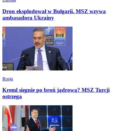
Dron eksplodował w Bułgarii. MSZ wzywa
ambasadora Ukrainy
Rosja
Kreml sięgnie po broń jądrową? MSZ Turcji
ostrzega