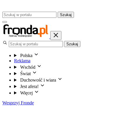
Szukaj
Szukaj
Polska
Reklama
Wschód
Świat
Duchowość i wiara
Jest afera!
Więcej
Wesprzyj Frondę