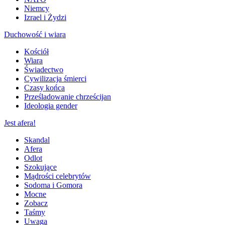
Niemcy
Izrael i Żydzi
Duchowość i wiara
Kościół
Wiara
Świadectwo
Cywilizacja śmierci
Czasy końca
Prześladowanie chrześcijan
Ideologia gender
Jest afera!
Skandal
Afera
Odlot
Szokujące
Mądrości celebrytów
Sodoma i Gomora
Mocne
Zobacz
Taśmy
Uwaga