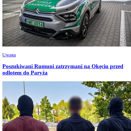
Uwaga
Poszukiwani Rumuni zatrzymani na Okęciu przed
odlotem do Paryża