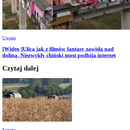
Uwaga
[Wideo ]Ulica jak z filmów fantasy zawisła nad
doliną. Niezwykły chiński most podbija internet
Czytaj dalej
Europa