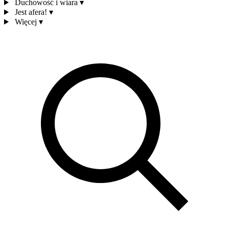
Duchowość i wiara
▾
Jest afera!
▾
Więcej
▾