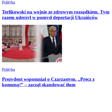
Polityka
Terlikowski na wojnie ze zdrowym rozsądkiem. Tym
razem uderzył w pomysł deportacji Ukraińców
Polityka
Prezydent wspomniał o Czarzastym. „Precz z
komuną!” – zaczął skandować tłum