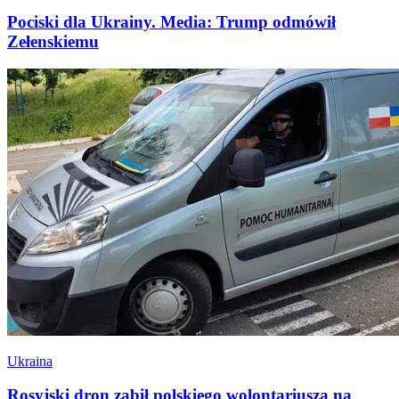
Pociski dla Ukrainy. Media: Trump odmówił
Zełenskiemu
Ukraina
Rosyjski dron zabił polskiego wolontariusza na