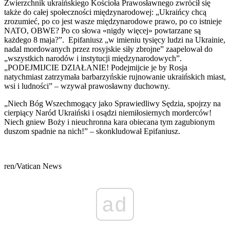
Zwierzchnik ukraińskiego Kościoła Prawosławnego zwrócił się
także do całej społeczności międzynarodowej: „Ukraińcy chcą
zrozumieć, po co jest wasze międzynarodowe prawo, po co istnieje
NATO, OBWE? Po co słowa «nigdy więcej» powtarzane są
każdego 8 maja?”. Epifaniusz „w imieniu tysięcy ludzi na Ukrainie,
nadal mordowanych przez rosyjskie siły zbrojne” zaapelował do
„wszystkich narodów i instytucji międzynarodowych”.
„PODEJMIJCIE DZIAŁANIE! Podejmijcie je by Rosja
natychmiast zatrzymała barbarzyńskie rujnowanie ukraińskich miast,
wsi i ludności” – wzywał prawosławny duchowny.
„Niech Bóg Wszechmogący jako Sprawiedliwy Sędzia, spojrzy na
cierpiący Naród Ukraiński i osądzi niemiłosiernych morderców!
Niech gniew Boży i nieuchronna kara obiecana tym zagubionym
duszom spadnie na nich!” – skonkludował Epifaniusz.
ren/Vatican News
ad