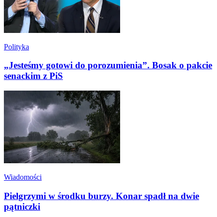
Polityka
„Jesteśmy gotowi do porozumienia”. Bosak o pakcie
senackim z PiS
Wiadomości
Pielgrzymi w środku burzy. Konar spadł na dwie
pątniczki