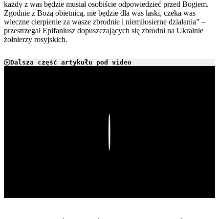
każdy z was będzie musiał osobiście odpowiedzieć przed Bogiem.
Zgodnie z Bożą obietnicą, nie będzie dla was łaski, czeka was
wieczne cierpienie za wasze zbrodnie i niemiłosierne działania” –
przestrzegał Epifaniusz dopuszczających się zbrodni na Ukrainie
żołnierzy rosyjskich.
Dalsza część artykułu pod video
Play