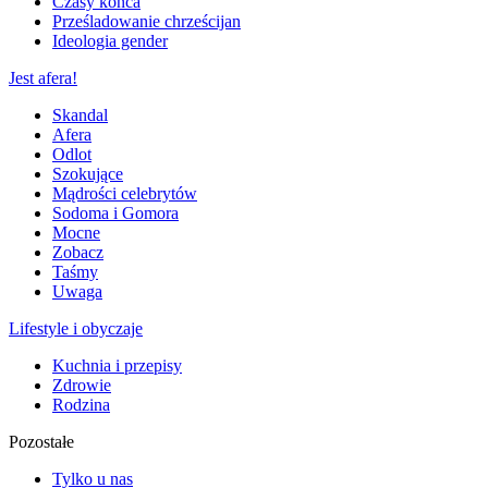
Czasy końca
Prześladowanie chrześcijan
Ideologia gender
Jest afera!
Skandal
Afera
Odlot
Szokujące
Mądrości celebrytów
Sodoma i Gomora
Mocne
Zobacz
Taśmy
Uwaga
Lifestyle i obyczaje
Kuchnia i przepisy
Zdrowie
Rodzina
Pozostałe
Tylko u nas