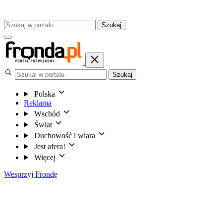
Szukaj
Szukaj
Polska
Reklama
Wschód
Świat
Duchowość i wiara
Jest afera!
Więcej
Wesprzyj Frondę