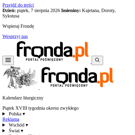
Przejdź do treści
Dzień:
piątek, 7 sierpnia 2026
Imieniny:
Kajetana, Doroty,
Sykstusa
Wspieraj Frondę
Wesprzyj nas
Kalendarz liturgiczny
Piątek XVIII tygodnia okresu zwykłego
Polska
▾
Reklama
Wschód
▾
Świat
▾