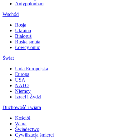
Antypolonizm
Wschód
Rosja
Ukraina
Białoruś
Ruska smuta
Łowcy onuc
Świat
Unia Europejska
Europa
USA
NATO
Niemcy
Izrael i Żydzi
Duchowość i wiara
Kościół
Wiara
Świadectwo
Cywilizacja śmierci