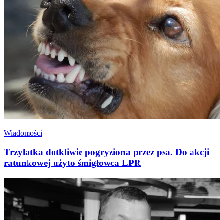
Wiadomości
Trzylatka dotkliwie pogryziona przez psa. Do akcji
ratunkowej użyto śmigłowca LPR