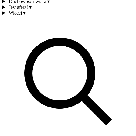
Duchowość i wiara
▾
Jest afera!
▾
Więcej
▾