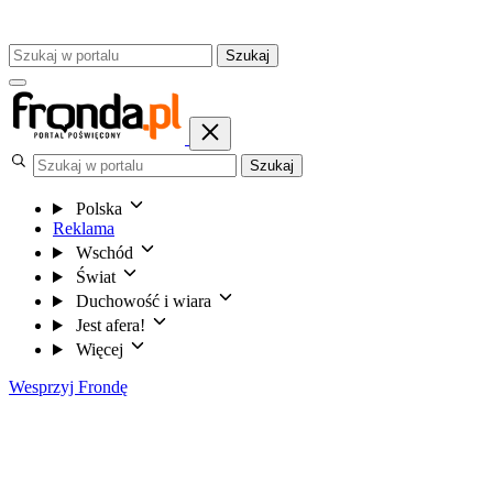
Szukaj
Szukaj
Polska
Reklama
Wschód
Świat
Duchowość i wiara
Jest afera!
Więcej
Wesprzyj Frondę