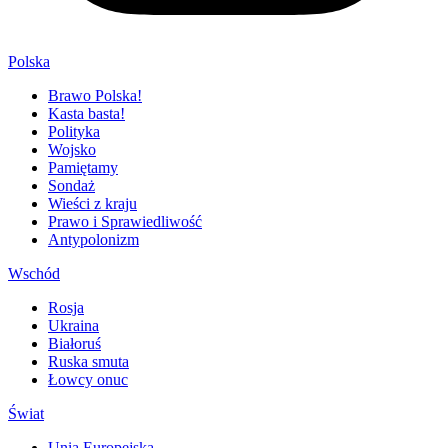
Polska
Brawo Polska!
Kasta basta!
Polityka
Wojsko
Pamiętamy
Sondaż
Wieści z kraju
Prawo i Sprawiedliwość
Antypolonizm
Wschód
Rosja
Ukraina
Białoruś
Ruska smuta
Łowcy onuc
Świat
Unia Europejska