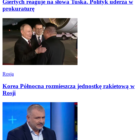
Giertych reaguje na słowa Tuska. Polityk uderza w
prokuraturę
Rosja
Korea Północna rozmieszcza jednostkę rakietową w
Rosji