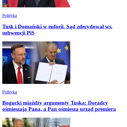
Polityka
Tusk i Domański w euforii. Sąd zdecydował ws.
subwencji PiS
Polityka
Bogucki miażdży argumenty Tuska: Doradcy
ośmieszają Pana, a Pan ośmiesza urząd premiera