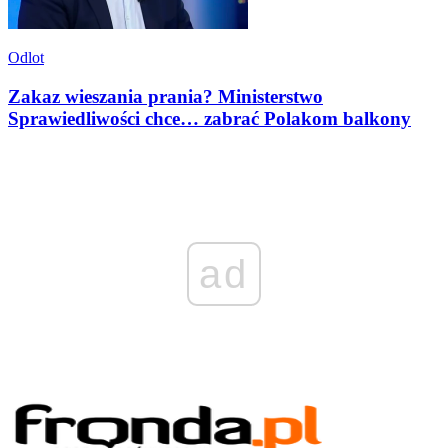
Odlot
Zakaz wieszania prania? Ministerstwo
Sprawiedliwości chce… zabrać Polakom balkony
ad