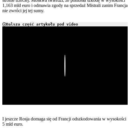
stronie trzeciej. Moskwa twierdzi, że poniosła szkodę w wysokości
1,163 mld euro i odmawia zgody na sprzedaż Mistrali zanim Francja
nie zwróci jej tej sumy.
Dalsza część artykułu pod video
Play
I jeszcze Rosja domaga się od Francji odszkodowania w wysokości
5 mld euro.