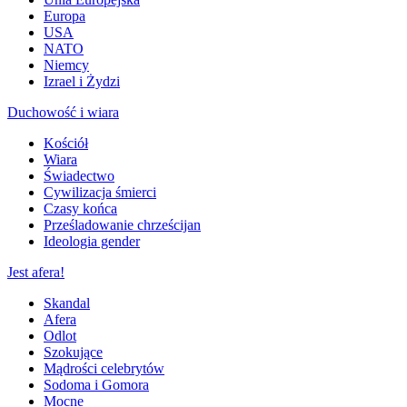
Europa
USA
NATO
Niemcy
Izrael i Żydzi
Duchowość i wiara
Kościół
Wiara
Świadectwo
Cywilizacja śmierci
Czasy końca
Prześladowanie chrześcijan
Ideologia gender
Jest afera!
Skandal
Afera
Odlot
Szokujące
Mądrości celebrytów
Sodoma i Gomora
Mocne