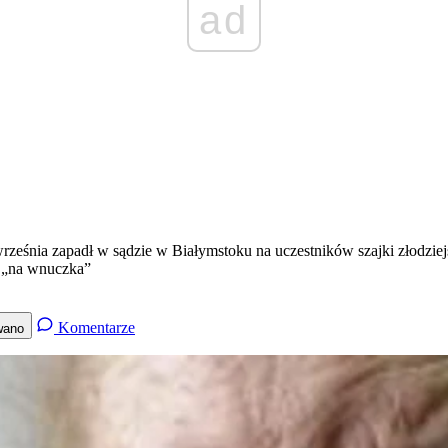
ad
śnia zapadł w sądzie w Białymstoku na uczestników szajki złodziejski
ą „na wnuczka”
Komentarze
wano