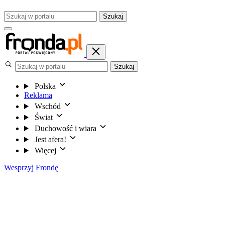
Szukaj
Szukaj
Polska
Reklama
Wschód
Świat
Duchowość i wiara
Jest afera!
Więcej
Wesprzyj Frondę