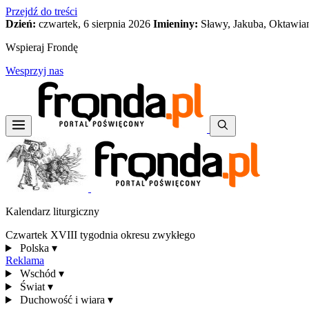
Przejdź do treści
Dzień:
czwartek, 6 sierpnia 2026
Imieniny:
Sławy, Jakuba, Oktawia
Wspieraj Frondę
Wesprzyj nas
Kalendarz liturgiczny
Czwartek XVIII tygodnia okresu zwykłego
Polska
▾
Reklama
Wschód
▾
Świat
▾
Duchowość i wiara
▾