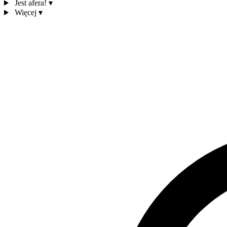
Jest afera!
▾
Więcej
▾