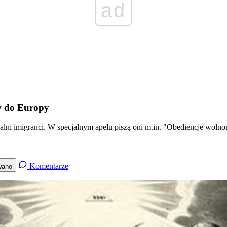
ad
ów do Europy
alni imigranci. W specjalnym apelu piszą oni m.in. "Obediencje wolno
Komentarze
wano