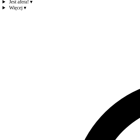
Jest afera!
▾
Więcej
▾