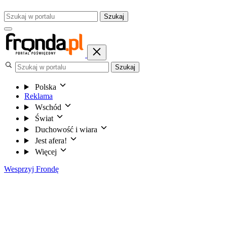
Szukaj
Szukaj
Polska
Reklama
Wschód
Świat
Duchowość i wiara
Jest afera!
Więcej
Wesprzyj Frondę