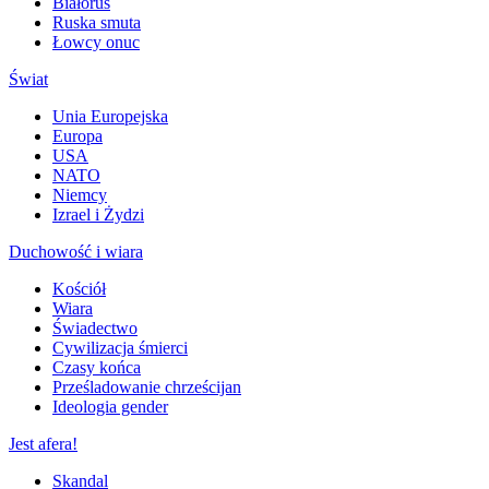
Białoruś
Ruska smuta
Łowcy onuc
Świat
Unia Europejska
Europa
USA
NATO
Niemcy
Izrael i Żydzi
Duchowość i wiara
Kościół
Wiara
Świadectwo
Cywilizacja śmierci
Czasy końca
Prześladowanie chrześcijan
Ideologia gender
Jest afera!
Skandal