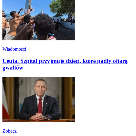
Wiadomości
Ceuta. Szpital przyjmuje dzieci, które padły ofiarą
gwałtów
Zobacz