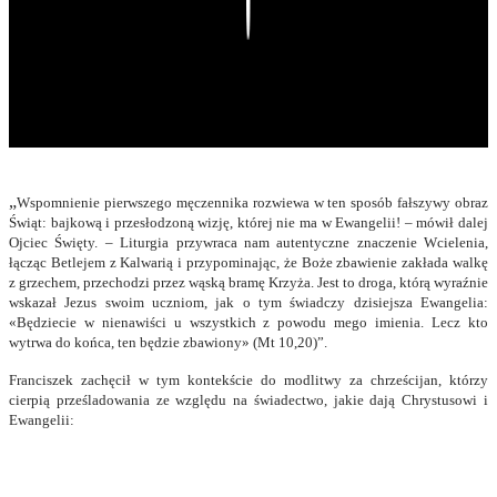
Play
„
Wspomnienie pierwszego męczennika rozwiewa w ten sposób fałszywy obraz
Świąt: bajkową i przesłodzoną wizję, której nie ma w Ewangelii! – mówił dalej
Ojciec Święty. – Liturgia przywraca nam autentyczne znaczenie Wcielenia,
łącząc Betlejem z Kalwarią i przypominając, że Boże zbawienie zakłada walkę
z grzechem, przechodzi przez wąską bramę Krzyża. Jest to droga, którą wyraźnie
wskazał Jezus swoim uczniom, jak o tym świadczy dzisiejsza Ewangelia:
«Będziecie w nienawiści u wszystkich z powodu mego imienia. Lecz kto
wytrwa do końca, ten będzie zbawiony» (Mt 10,20)”.
Franciszek zachęcił w tym kontekście do modlitwy za chrześcijan, którzy
cierpią prześladowania ze względu na świadectwo, jakie dają Chrystusowi i
Ewangelii: