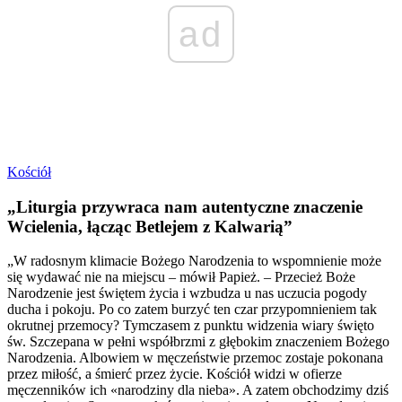
ad
Kościół
„Liturgia przywraca nam autentyczne znaczenie
Wcielenia, łącząc Betlejem z Kalwarią”
„W radosnym klimacie Bożego Narodzenia to wspomnienie może
się wydawać nie na miejscu – mówił Papież. – Przecież Boże
Narodzenie jest świętem życia i wzbudza u nas uczucia pogody
ducha i pokoju. Po co zatem burzyć ten czar przypomnieniem tak
okrutnej przemocy? Tymczasem z punktu widzenia wiary święto
św. Szczepana w pełni współbrzmi z głębokim znaczeniem Bożego
Narodzenia. Albowiem w męczeństwie przemoc zostaje pokonana
przez miłość, a śmierć przez życie. Kościół widzi w ofierze
męczenników ich «narodziny dla nieba». A zatem obchodzimy dziś