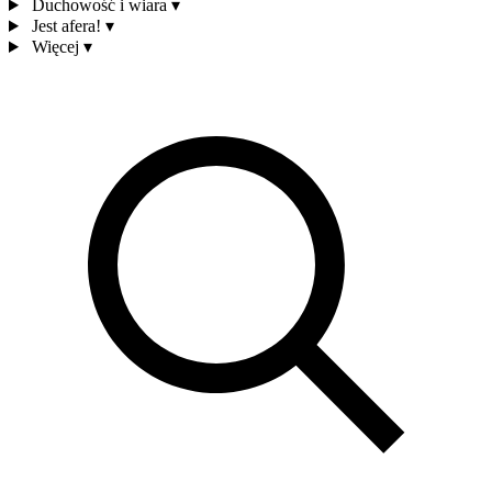
Duchowość i wiara
▾
Jest afera!
▾
Więcej
▾