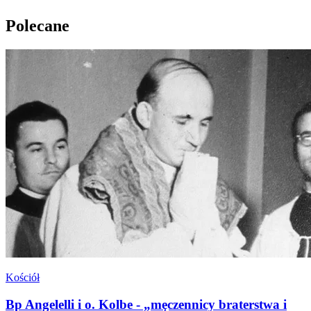
Polecane
Kościół
Bp Angelelli i o. Kolbe - „męczennicy braterstwa i