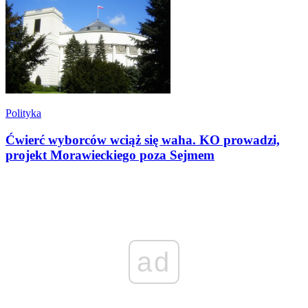
Polityka
Ćwierć wyborców wciąż się waha. KO prowadzi,
projekt Morawieckiego poza Sejmem
ad