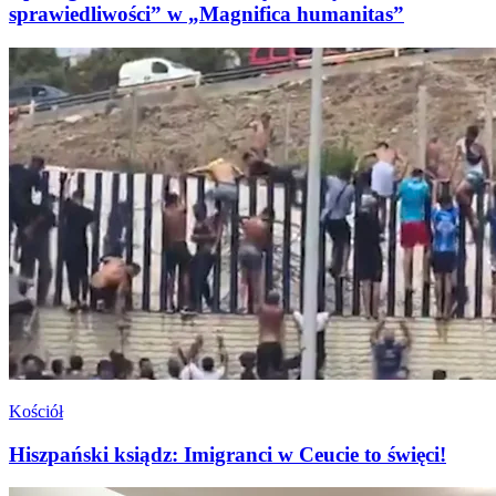
sprawiedliwości” w „Magnifica humanitas”
Kościół
Hiszpański ksiądz: Imigranci w Ceucie to święci!