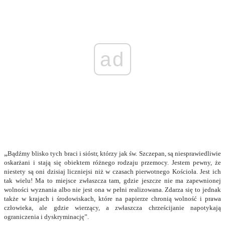
ad
„
Bądźmy blisko tych braci i sióstr, którzy jak św. Szczepan, są niesprawiedliwie
oskarżani i stają się obiektem różnego rodzaju przemocy. Jestem pewny, że
niestety są oni dzisiaj liczniejsi niż w czasach pierwotnego Kościoła. Jest ich
tak wielu! Ma to miejsce zwłaszcza tam, gdzie jeszcze nie ma zapewnionej
wolności wyznania albo nie jest ona w pełni realizowana. Zdarza się to jednak
także w krajach i środowiskach, które na papierze chronią wolność i prawa
człowieka, ale gdzie wierzący, a zwłaszcza chrześcijanie napotykają
ograniczenia i dyskryminację”.