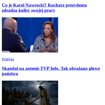
Co je Karol Nawrocki? Kucharz prezydenta
zdradza kulisy swojej pracy
Polityka
Skandal na antenie TVP Info. Tak obrażano głowę
państwa