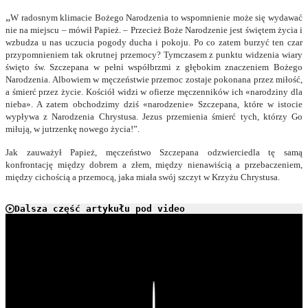
„
W radosnym klimacie Bożego Narodzenia to wspomnienie może się wydawać
nie na miejscu – mówił Papież. – Przecież Boże Narodzenie jest świętem życia i
wzbudza u nas uczucia pogody ducha i pokoju. Po co zatem burzyć ten czar
przypomnieniem tak okrutnej przemocy? Tymczasem z punktu widzenia wiary
święto św. Szczepana w pełni współbrzmi z głębokim znaczeniem Bożego
Narodzenia. Albowiem w męczeństwie przemoc zostaje pokonana przez miłość,
a śmierć przez życie. Kościół widzi w ofierze męczenników ich «narodziny dla
nieba». A zatem obchodzimy dziś «narodzenie» Szczepana, które w istocie
wypływa z Narodzenia Chrystusa. Jezus przemienia śmierć tych, którzy Go
miłują, w jutrzenkę nowego życia!”.
Jak zauważył Papież, męczeństwo Szczepana odzwierciedla tę samą
konfrontację między dobrem a złem, między nienawiścią a przebaczeniem,
między cichością a przemocą, jaka miała swój szczyt w Krzyżu Chrystusa.
Dalsza część artykułu pod video