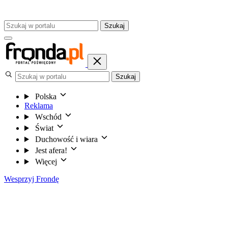
Szukaj
Szukaj
Polska
Reklama
Wschód
Świat
Duchowość i wiara
Jest afera!
Więcej
Wesprzyj Frondę