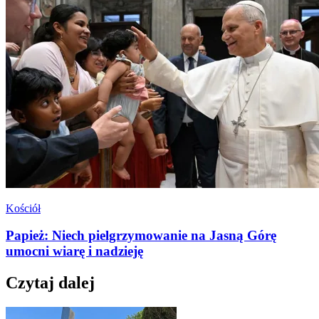
Kościół
Papież: Niech pielgrzymowanie na Jasną Górę
umocni wiarę i nadzieję
Czytaj dalej