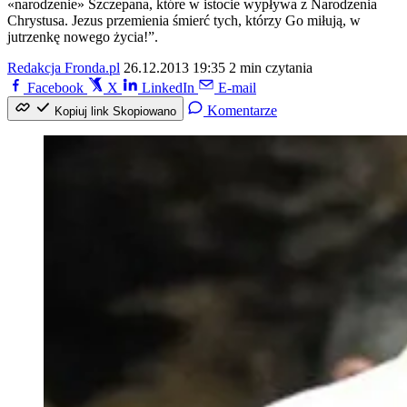
«narodzenie» Szczepana, które w istocie wypływa z Narodzenia
Chrystusa. Jezus przemienia śmierć tych, którzy Go miłują, w
jutrzenkę nowego życia!”.
Redakcja Fronda.pl
26.12.2013 19:35
2 min czytania
Facebook
X
LinkedIn
E-mail
Komentarze
Kopiuj link
Skopiowano