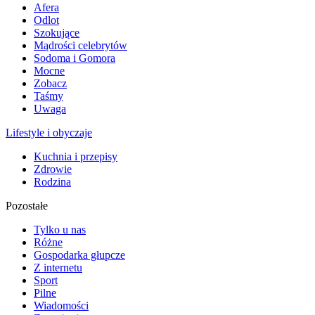
Afera
Odlot
Szokujące
Mądrości celebrytów
Sodoma i Gomora
Mocne
Zobacz
Taśmy
Uwaga
Lifestyle i obyczaje
Kuchnia i przepisy
Zdrowie
Rodzina
Pozostałe
Tylko u nas
Różne
Gospodarka głupcze
Z internetu
Sport
Pilne
Wiadomości