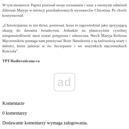
W tym momencie Papież przerwał swoje rozważanie i wraz z wiernymi odmówił
Zdrowaś Maryjo w intencji prześladowanych wyznawców Chrystusa. Po chwili
kontynuował:
„
Chrześcijanina to nie dziwi, ponieważ Jezus to zapowiedział jako sprzyjającą
okazję do dawania świadectwa. Jednakże na płaszczyźnie cywilnej
niesprawiedliwość musi zostać potępiona i odrzucona. Niech Maryja Królowa
Męczenników pomaga nam przeżywać Boże Narodzenie z tą żarliwością wiary i
miłości, która jaśnieje w św. Szczepanie i we wszystkich męczennikach
Kościoła”.
TPT/Radiovaticana.va
ad
Komentarze
0 komentarzy
Dodawanie komentarzy wymaga zalogowania.