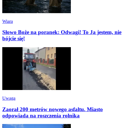
Wiara
Słowo Boże na poranek: Odwagi! To Ja jestem, nie
bójcie się!
Uwaga
Zaorał 200 metrów nowego asfaltu. Miasto
odpowiada na roszczenia rolnika