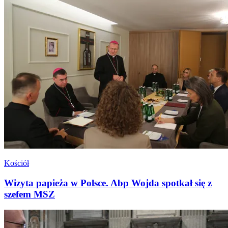
Kościół
Wizyta papieża w Polsce. Abp Wojda spotkał się z
szefem MSZ