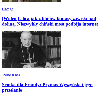
Uwaga
[Wideo ]Ulica jak z filmów fantasy zawisła nad
doliną. Niezwykły chiński most podbija internet
Tylko u nas
Semka dla Frondy: Prymas Wyszyński i jego
przesłanie