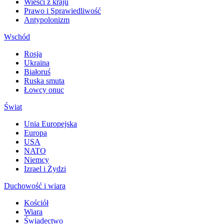
Wieści z kraju
Prawo i Sprawiedliwość
Antypolonizm
Wschód
Rosja
Ukraina
Białoruś
Ruska smuta
Łowcy onuc
Świat
Unia Europejska
Europa
USA
NATO
Niemcy
Izrael i Żydzi
Duchowość i wiara
Kościół
Wiara
Świadectwo