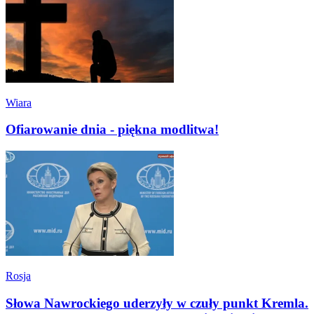
Wiara
Ofiarowanie dnia - piękna modlitwa!
Rosja
Słowa Nawrockiego uderzyły w czuły punkt Kremla.