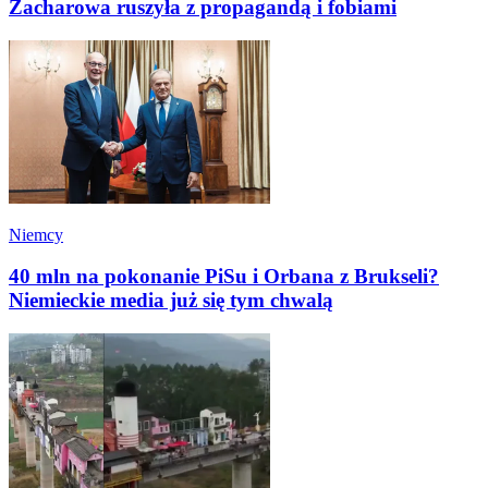
Zacharowa ruszyła z propagandą i fobiami
Niemcy
40 mln na pokonanie PiSu i Orbana z Brukseli?
Niemieckie media już się tym chwalą