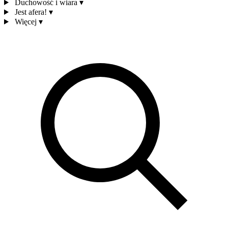
Duchowość i wiara
▾
Jest afera!
▾
Więcej
▾