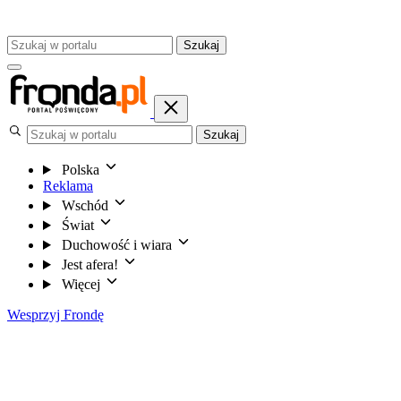
Szukaj
Szukaj
Polska
Reklama
Wschód
Świat
Duchowość i wiara
Jest afera!
Więcej
Wesprzyj Frondę