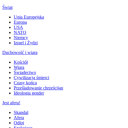
Świat
Unia Europejska
Europa
USA
NATO
Niemcy
Izrael i Żydzi
Duchowość i wiara
Kościół
Wiara
Świadectwo
Cywilizacja śmierci
Czasy końca
Prześladowanie chrześcijan
Ideologia gender
Jest afera!
Skandal
Afera
Odlot
Szokujące