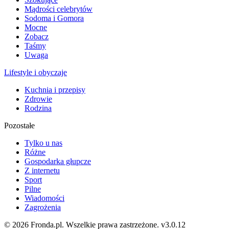
Mądrości celebrytów
Sodoma i Gomora
Mocne
Zobacz
Taśmy
Uwaga
Lifestyle i obyczaje
Kuchnia i przepisy
Zdrowie
Rodzina
Pozostałe
Tylko u nas
Różne
Gospodarka głupcze
Z internetu
Sport
Pilne
Wiadomości
Zagrożenia
© 2026 Fronda.pl. Wszelkie prawa zastrzeżone.
v3.0.12