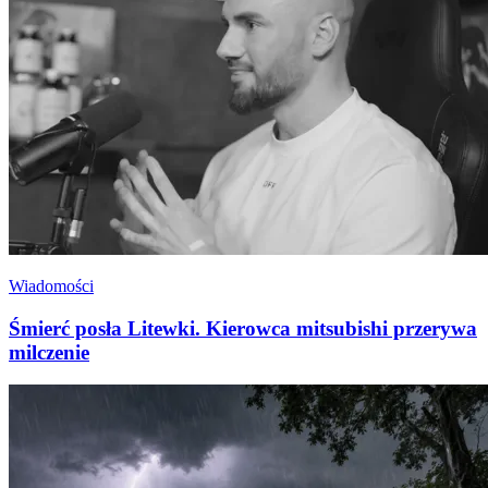
Wiadomości
Śmierć posła Litewki. Kierowca mitsubishi przerywa
milczenie