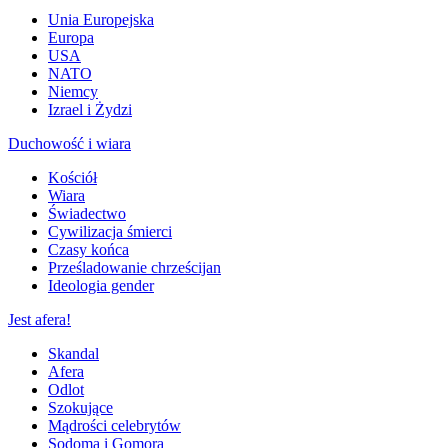
Unia Europejska
Europa
USA
NATO
Niemcy
Izrael i Żydzi
Duchowość i wiara
Kościół
Wiara
Świadectwo
Cywilizacja śmierci
Czasy końca
Prześladowanie chrześcijan
Ideologia gender
Jest afera!
Skandal
Afera
Odlot
Szokujące
Mądrości celebrytów
Sodoma i Gomora