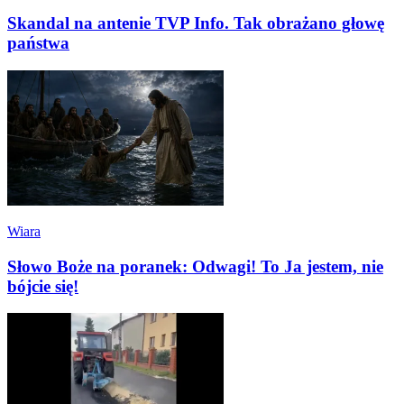
Skandal na antenie TVP Info. Tak obrażano głowę
państwa
Wiara
Słowo Boże na poranek: Odwagi! To Ja jestem, nie
bójcie się!