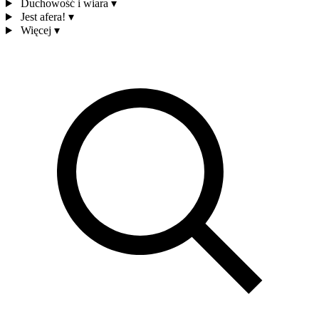
Duchowość i wiara
▾
Jest afera!
▾
Więcej
▾