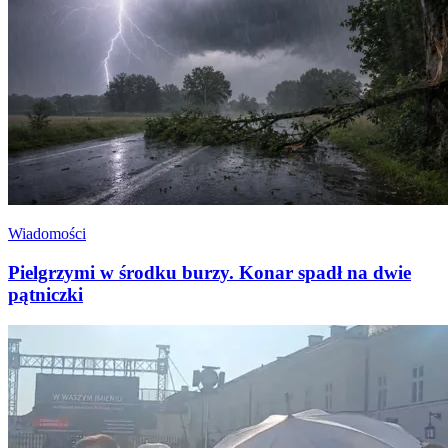
Wiadomości
Pielgrzymi w środku burzy. Konar spadł na dwie
pątniczki