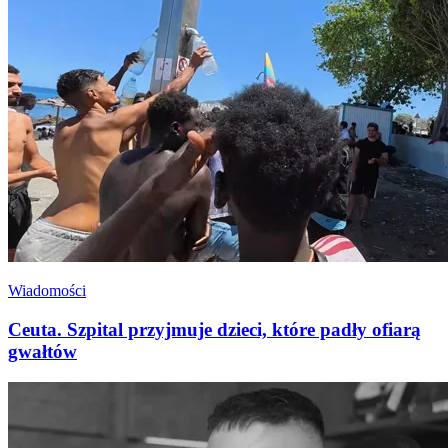
Wiadomości
Ceuta. Szpital przyjmuje dzieci, które padły ofiarą
gwałtów