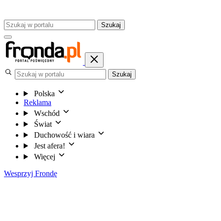
Szukaj
Szukaj
Polska
Reklama
Wschód
Świat
Duchowość i wiara
Jest afera!
Więcej
Wesprzyj Frondę