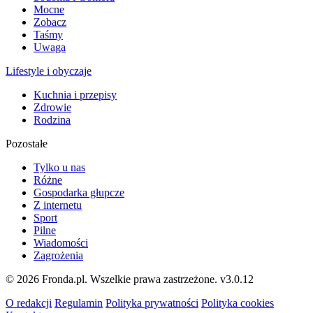
Mocne
Zobacz
Taśmy
Uwaga
Lifestyle i obyczaje
Kuchnia i przepisy
Zdrowie
Rodzina
Pozostałe
Tylko u nas
Różne
Gospodarka głupcze
Z internetu
Sport
Pilne
Wiadomości
Zagrożenia
© 2026 Fronda.pl. Wszelkie prawa zastrzeżone.
v3.0.12
O redakcji
Regulamin
Polityka prywatności
Polityka cookies