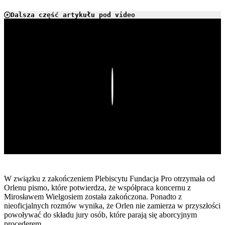
Dalsza część artykułu pod video
Play
W związku z zakończeniem Plebiscytu Fundacja Pro otrzymała od
Orlenu pismo, które potwierdza, że współpraca koncernu z
Mirosławem Wielgosiem została zakończona. Ponadto z
nieoficjalnych rozmów wynika, że Orlen nie zamierza w przyszłości
powoływać do składu jury osób, które parają się aborcyjnym
procederem.