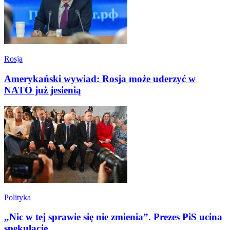
Rosja
Amerykański wywiad: Rosja może uderzyć w
NATO już jesienią
Polityka
„Nic w tej sprawie się nie zmienia”. Prezes PiS ucina
spekulacje