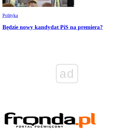
Polityka
Będzie nowy kandydat PiS na premiera?
ad