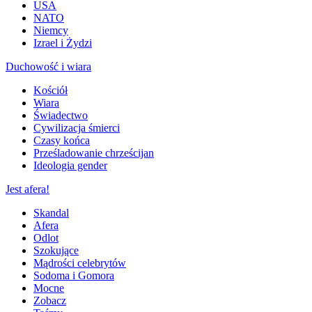
USA
NATO
Niemcy
Izrael i Żydzi
Duchowość i wiara
Kościół
Wiara
Świadectwo
Cywilizacja śmierci
Czasy końca
Prześladowanie chrześcijan
Ideologia gender
Jest afera!
Skandal
Afera
Odlot
Szokujące
Mądrości celebrytów
Sodoma i Gomora
Mocne
Zobacz