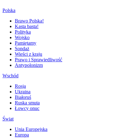
Polska
Brawo Polska!
Kasta basta!
Polityka
Wojsko
Pamiętamy
Sondaż
Wieści z kraju
Prawo i Sprawiedliwość
Antypolonizm
Wschód
Rosja
Ukraina
Białoruś
Ruska smuta
Łowcy onuc
Świat
Unia Europejska
Europa