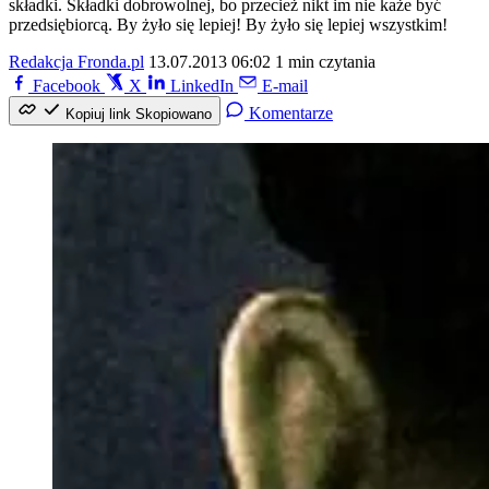
składki. Składki dobrowolnej, bo przecież nikt im nie każe być
przedsiębiorcą. By żyło się lepiej! By żyło się lepiej wszystkim!
Redakcja Fronda.pl
13.07.2013 06:02
1 min czytania
Facebook
X
LinkedIn
E-mail
Komentarze
Kopiuj link
Skopiowano