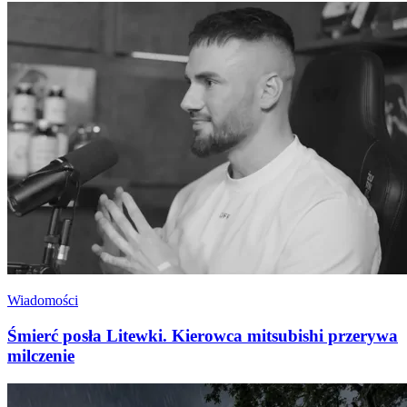
Wiadomości
Śmierć posła Litewki. Kierowca mitsubishi przerywa
milczenie