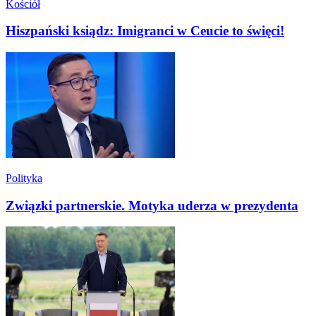
Kościół
Hiszpański ksiądz: Imigranci w Ceucie to święci!
Polityka
Związki partnerskie. Motyka uderza w prezydenta