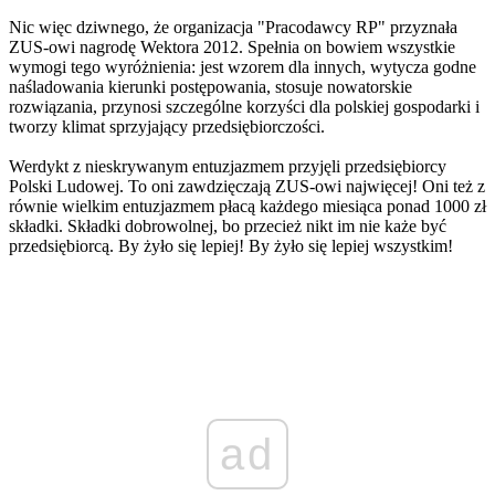
Nic więc dziwnego, że organizacja "Pracodawcy RP" przyznała
ZUS-owi nagrodę Wektora 2012. Spełnia on bowiem wszystkie
wymogi tego wyróżnienia: jest wzorem dla innych, wytycza godne
naśladowania kierunki postępowania, stosuje nowatorskie
rozwiązania, przynosi szczególne korzyści dla polskiej gospodarki i
tworzy klimat sprzyjający przedsiębiorczości.
Werdykt z nieskrywanym entuzjazmem przyjęli przedsiębiorcy
Polski Ludowej. To oni zawdzięczają ZUS-owi najwięcej! Oni też z
równie wielkim entuzjazmem płacą każdego miesiąca ponad 1000 zł
składki. Składki dobrowolnej, bo przecież nikt im nie każe być
przedsiębiorcą. By żyło się lepiej! By żyło się lepiej wszystkim!
ad