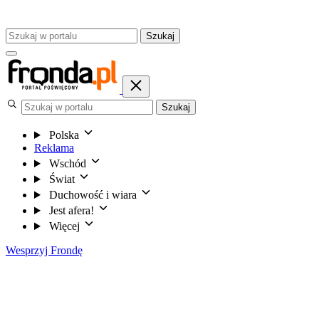
Szukaj
Szukaj
Polska
Reklama
Wschód
Świat
Duchowość i wiara
Jest afera!
Więcej
Wesprzyj Frondę