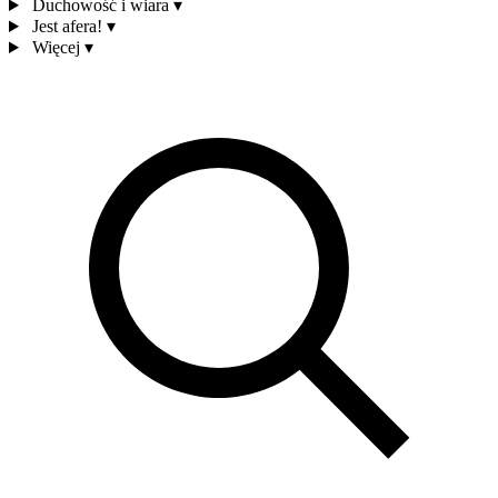
Duchowość i wiara
▾
Jest afera!
▾
Więcej
▾