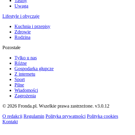
Taśmy
Uwaga
Lifestyle i obyczaje
Kuchnia i przepisy
Zdrowie
Rodzina
Pozostałe
Tylko u nas
Różne
Gospodarka głupcze
Z internetu
Sport
Pilne
Wiadomości
Zagrożenia
© 2026 Fronda.pl. Wszelkie prawa zastrzeżone.
v3.0.12
O redakcji
Regulamin
Polityka prywatności
Polityka cookies
Kontakt