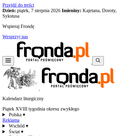
Przejdź do treści
Dzień:
piątek, 7 sierpnia 2026
Imieniny:
Kajetana, Doroty,
Sykstusa
Wspieraj Frondę
Wesprzyj nas
Kalendarz liturgiczny
Piątek XVIII tygodnia okresu zwykłego
Polska
▾
Reklama
Wschód
▾
Świat
▾