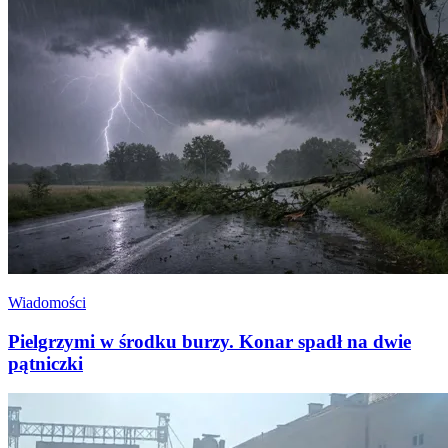
Wiadomości
Pielgrzymi w środku burzy. Konar spadł na dwie
pątniczki