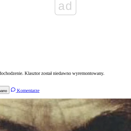
ad
e dochodzenie. Klasztor został niedawno wyremontowany.
Komentarze
wano