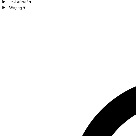
Jest afera!
▾
Więcej
▾