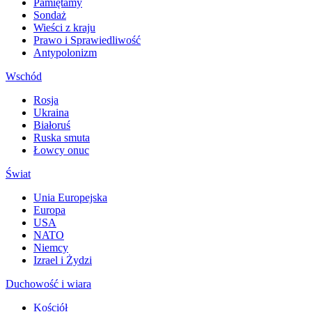
Pamiętamy
Sondaż
Wieści z kraju
Prawo i Sprawiedliwość
Antypolonizm
Wschód
Rosja
Ukraina
Białoruś
Ruska smuta
Łowcy onuc
Świat
Unia Europejska
Europa
USA
NATO
Niemcy
Izrael i Żydzi
Duchowość i wiara
Kościół