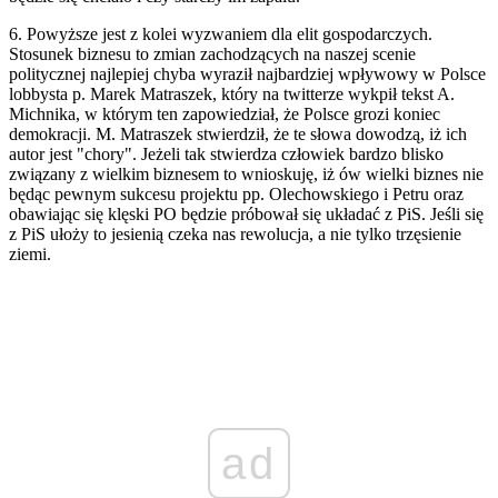
6. Powyższe jest z kolei wyzwaniem dla elit gospodarczych.
Stosunek biznesu to zmian zachodzących na naszej scenie
politycznej najlepiej chyba wyraził najbardziej wpływowy w Polsce
lobbysta p. Marek Matraszek, który na twitterze wykpił tekst A.
Michnika, w którym ten zapowiedział, że Polsce grozi koniec
demokracji. M. Matraszek stwierdził, że te słowa dowodzą, iż ich
autor jest "chory". Jeżeli tak stwierdza człowiek bardzo blisko
związany z wielkim biznesem to wnioskuję, iż ów wielki biznes nie
będąc pewnym sukcesu projektu pp. Olechowskiego i Petru oraz
obawiając się klęski PO będzie próbował się układać z PiS. Jeśli się
z PiS ułoży to jesienią czeka nas rewolucja, a nie tylko trzęsienie
ziemi.
ad