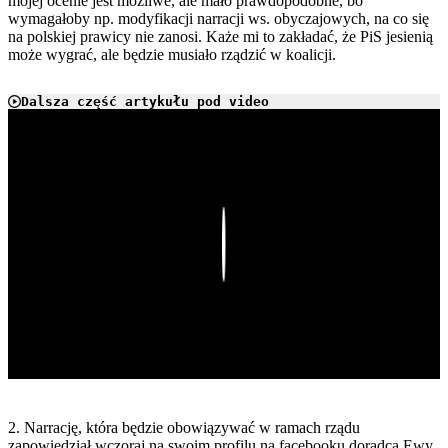
mojej ocenie jest możliwe, ale mało prawdopodobne, bo
wymagałoby np. modyfikacji narracji ws. obyczajowych, na co się
na polskiej prawicy nie zanosi. Każe mi to zakładać, że PiS jesienią
może wygrać, ale będzie musiało rządzić w koalicji.
Dalsza część artykułu pod video
Play
2. Narrację, która będzie obowiązywać w ramach rządu
zapowiedział wczoraj na swoim profilu na facebooku doradca Ewy