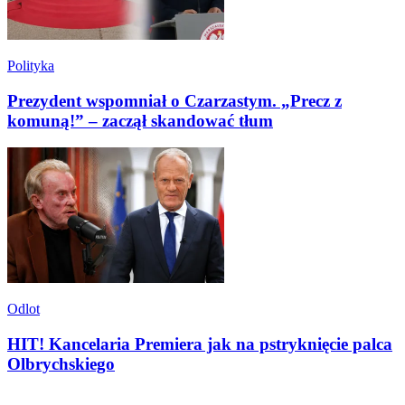
Polityka
Prezydent wspomniał o Czarzastym. „Precz z
komuną!” – zaczął skandować tłum
Odlot
HIT! Kancelaria Premiera jak na pstryknięcie palca
Olbrychskiego