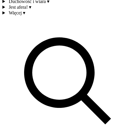
Duchowość i wiara
▾
Jest afera!
▾
Więcej
▾