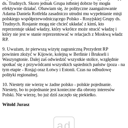
ds. Trudnych. Skoro jednak Grupa istbniej dobrze by mogła
efektywnie działać. Obawiam się, że polityczne zaangażowanie
Adama Daniela Rotfelda zasadniczo utrudni mu wypełnianie misji
polskiego współprzewodniczącego Polsko - Rosyjskiej Grupy ds.
Trudnych. Rosjanie mogą nie chcieć układać z kimś, kto
reprezentuje układ władzy, który wkrótce może stracić władzę i
który nie jest w stanie reprezentować w relacjach z Moskwą władz
RP.
9. Uważam, że pierwszą wizytę zagraniczną Prezydent RP
powinien złożyć w Kijowie, kolejną w Berlinie i Brukseli i
Waszyngtonie. Dalej zaś odwiedzić wszystkie stolice, względnie
spotkać się z przywódcami wszystkich sąsiednich państw (poza - na
tym etapie - Rosją) oraz Łotwy i Estonii. Czas na odbudowę
polityki regionalnej.
10. Niestety nie wierzę w żadne polsko - polskie pojednanie.
Niestety, bo to pojednanie jest konieczne dla obrony interesów
Polski. Nie wierzę, bo już dziś zaczęło się piekiełko.
Witold Jurasz
ad