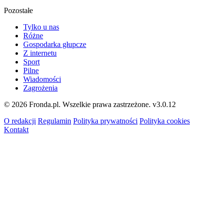
Pozostałe
Tylko u nas
Różne
Gospodarka głupcze
Z internetu
Sport
Pilne
Wiadomości
Zagrożenia
© 2026 Fronda.pl. Wszelkie prawa zastrzeżone.
v3.0.12
O redakcji
Regulamin
Polityka prywatności
Polityka cookies
Kontakt