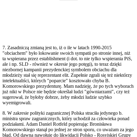
7. Zasadniczą zmianą jest to, iż o ile w latach 1990-2015
"obciachem" było lokowanie swoich sympatii po stronie innej, niż
ta wspierana przez establishment (i dot. to nie tylko wspierania PiS,
ale i np. SLD - również w okresie jego potęgi), to teraz dzięki
niezbornej kampanii prezydenckiej symbolem obciachu dla
młodzieży stał się reprezentant elit. Zupełnie zgrali się też niektórzy
intelektualiści, których "poparcie" kosztowało chyba B.
Komorowskiego prezydenturę. Mam nadzieję, że po tych wyborach
już nikt w Polsce nie będzie określał ludzi "gówniarzami", czy też
sugerował, że byłoby dobrze, żeby młodzi ludzie szybko
wyemigrowali.
8. W zakresie polityki zagranicznej Polska straciła jedynego b.
ministra spraw zagranicznych, który uchodził za człowieka ponad
podziałami. Adam Daniel Rotfeld popierając Bronisława
Komorowskiego stanął po jednej ze stron sporu, co uważam za jego
błąd. Od dawna nawołuję do likwidacji Polsko - Rosyjskiej Grupy