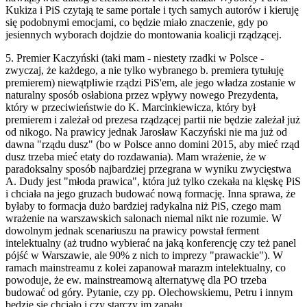
Kukiza i PiS czytają te same portale i tych samych autorów i kieruję
się podobnymi emocjami, co będzie miało znaczenie, gdy po
jesiennych wyborach dojdzie do montowania koalicji rządzącej.
5. Premier Kaczyński (taki mam - niestety rzadki w Polsce -
zwyczaj, że każdego, a nie tylko wybranego b. premiera tytułuję
premierem) niewątpliwie rządzi PiS'em, ale jego władza zostanie w
naturalny sposób osłabiona przez wpływy nowego Prezydenta,
który w przeciwieństwie do K. Marcinkiewicza, który był
premierem i zależał od prezesa rządzącej partii nie będzie zależał już
od nikogo. Na prawicy jednak Jarosław Kaczyński nie ma już od
dawna "rządu dusz" (bo w Polsce anno domini 2015, aby mieć rząd
dusz trzeba mieć etaty do rozdawania). Mam wrażenie, że w
paradoksalny sposób najbardziej przegrana w wyniku zwycięstwa
A. Dudy jest "młoda prawica", która już tylko czekała na klęskę PiS
i chciała na jego gruzach budować nową formację. Inna sprawa, że
byłaby to formacja dużo bardziej radykalna niż PiS, czego mam
wrażenie na warszawskich salonach niemal nikt nie rozumie. W
dowolnym jednak scenariuszu na prawicy powstał ferment
intelektualny (aż trudno wybierać na jaką konferencję czy też panel
pójść w Warszawie, ale 90% z nich to imprezy "prawackie"). W
ramach mainstreamu z kolei zapanował marazm intelektualny, co
powoduje, że ew. mainstreamową alternatywę dla PO trzeba
budować od góry. Pytanie, czy pp. Olechowskiemu, Petru i innym
będzie się chciało i czy starczy im zapału.