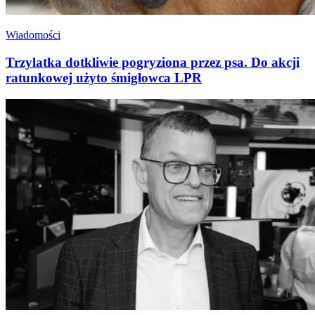
Wiadomości
Trzylatka dotkliwie pogryziona przez psa. Do akcji
ratunkowej użyto śmigłowca LPR