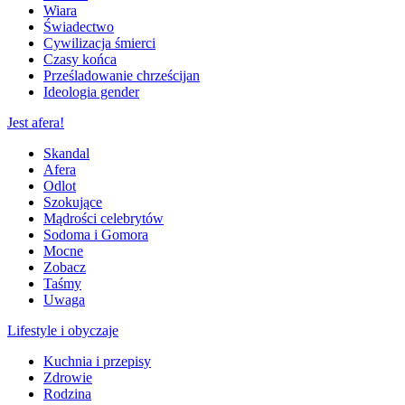
Wiara
Świadectwo
Cywilizacja śmierci
Czasy końca
Prześladowanie chrześcijan
Ideologia gender
Jest afera!
Skandal
Afera
Odlot
Szokujące
Mądrości celebrytów
Sodoma i Gomora
Mocne
Zobacz
Taśmy
Uwaga
Lifestyle i obyczaje
Kuchnia i przepisy
Zdrowie
Rodzina