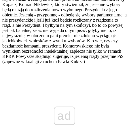
Kopacz, Konrad Niklewicz, który stwierdził, że jesienne wybory
będą okazją do rozliczenia nowo wybranego Prezydenta z jego
obietnic. Jesienią - przypomnę - odbędą się wybory parlamentarne, a
nie prezydenckie i jeśli już ktoś będzie rozliczany z rządzenia to
rząd, a nie Prezydent. I byłbym na tym skończył, bo to co powyżej
jest tak banalne, że aż nie wypada o tym pisać, gdyby nie to, iż
najwyraźniej w otoczeniu pani premier nie zdołano wyciągnąć
jakichkolwiek wniosków z wyniku wyborów. Kto wie, czy czy
bezdarność kampanii prezydenta Komorowskiego nie była
wynikiem bezradności intelektualnej zaplecza nie tylko w ramach
KPRP. Powyższe skądinąd sugeruje, iż jesienią rządy przejmie PiS
(zapewne w koalicji z ruchem Pawła Kukiza)
ad