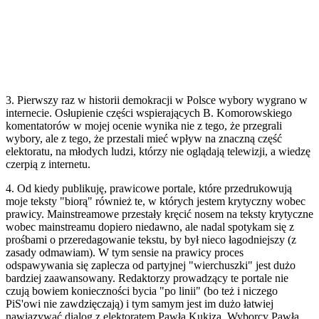
3. Pierwszy raz w historii demokracji w Polsce wybory wygrano w
internecie. Osłupienie części wspierających B. Komorowskiego
komentatorów w mojej ocenie wynika nie z tego, że przegrali
wybory, ale z tego, że przestali mieć wpływ na znaczną część
elektoratu, na młodych ludzi, którzy nie oglądają telewizji, a wiedzę
czerpią z internetu.
4. Od kiedy publikuję, prawicowe portale, które przedrukowują
moje teksty "biorą" również te, w których jestem krytyczny wobec
prawicy. Mainstreamowe przestały kręcić nosem na teksty krytyczne
wobec mainstreamu dopiero niedawno, ale nadal spotykam się z
prośbami o przeredagowanie tekstu, by był nieco łagodniejszy (z
zasady odmawiam). W tym sensie na prawicy proces
odspawywania się zaplecza od partyjnej "wierchuszki" jest dużo
bardziej zaawansowany. Redaktorzy prowadzący te portale nie
czują bowiem konieczności bycia "po linii" (bo też i niczego
PiS'owi nie zawdzięczają) i tym samym jest im dużo łatwiej
nawiązywać dialog z elektoratem Pawła Kukiza. Wyborcy Pawła