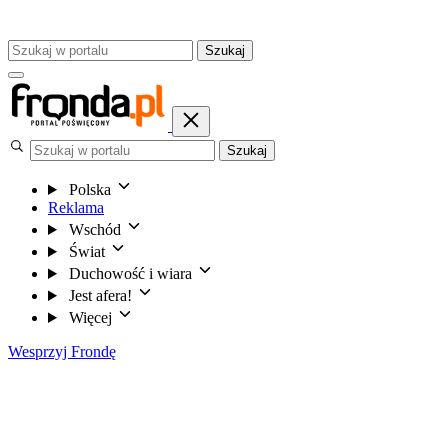
Szukaj
Szukaj
Polska
Reklama
Wschód
Świat
Duchowość i wiara
Jest afera!
Więcej
Wesprzyj Frondę