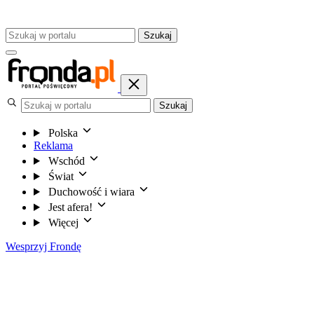
Szukaj
Szukaj
Polska
Reklama
Wschód
Świat
Duchowość i wiara
Jest afera!
Więcej
Wesprzyj Frondę