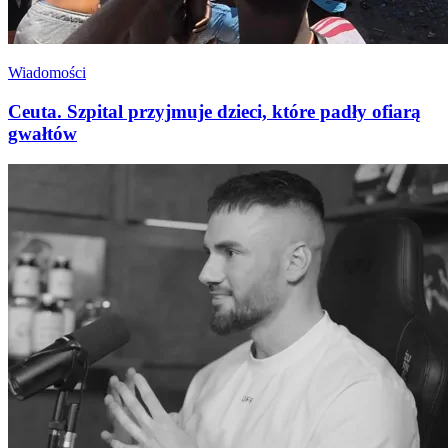
Wiadomości
Ceuta. Szpital przyjmuje dzieci, które padły ofiarą
gwałtów