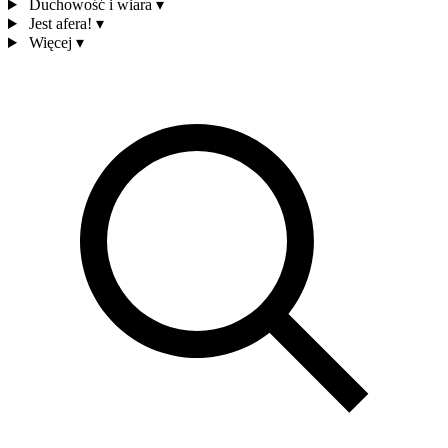
Duchowość i wiara
▾
Jest afera!
▾
Więcej
▾