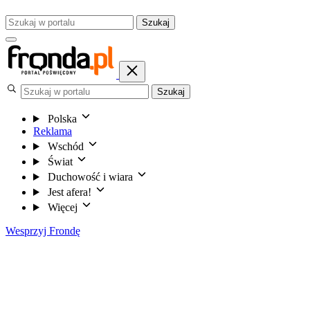
Szukaj
Szukaj
Polska
Reklama
Wschód
Świat
Duchowość i wiara
Jest afera!
Więcej
Wesprzyj Frondę