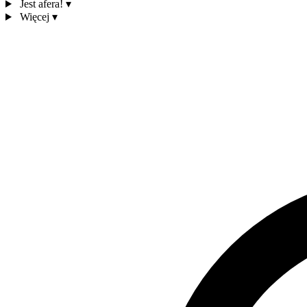
Jest afera!
▾
Więcej
▾