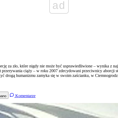
ad
orcję za zło, które nigdy nie może być usprawiedliwione – wynika z
at przerywania ciąży – w roku 2007 zdecydowani przeciwnicy aborcji 
oczyć drogą humanizmu zamyka się w swoim zaścianku, w Ciemnogrodzi
Komentarze
wano