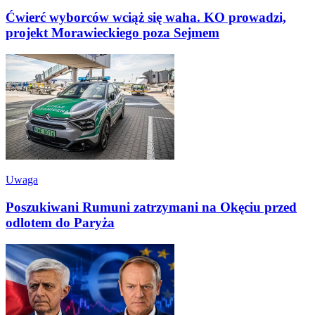
Ćwierć wyborców wciąż się waha. KO prowadzi,
projekt Morawieckiego poza Sejmem
Uwaga
Poszukiwani Rumuni zatrzymani na Okęciu przed
odlotem do Paryża