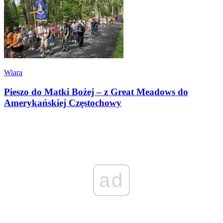
Wiara
Pieszo do Matki Bożej – z Great Meadows do
Amerykańskiej Częstochowy
ad