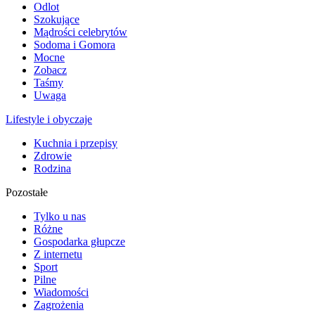
Odlot
Szokujące
Mądrości celebrytów
Sodoma i Gomora
Mocne
Zobacz
Taśmy
Uwaga
Lifestyle i obyczaje
Kuchnia i przepisy
Zdrowie
Rodzina
Pozostałe
Tylko u nas
Różne
Gospodarka głupcze
Z internetu
Sport
Pilne
Wiadomości
Zagrożenia