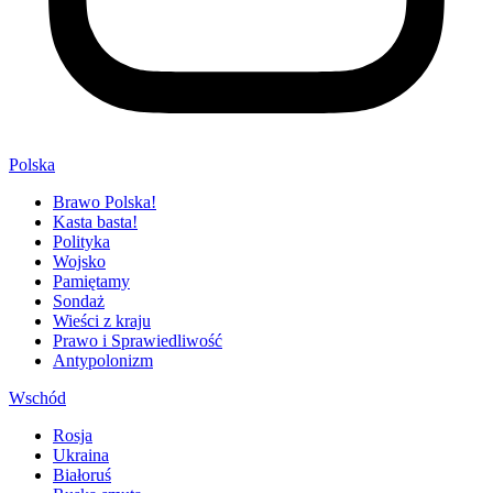
Polska
Brawo Polska!
Kasta basta!
Polityka
Wojsko
Pamiętamy
Sondaż
Wieści z kraju
Prawo i Sprawiedliwość
Antypolonizm
Wschód
Rosja
Ukraina
Białoruś