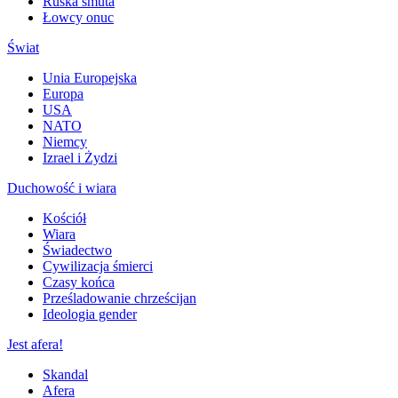
Ruska smuta
Łowcy onuc
Świat
Unia Europejska
Europa
USA
NATO
Niemcy
Izrael i Żydzi
Duchowość i wiara
Kościół
Wiara
Świadectwo
Cywilizacja śmierci
Czasy końca
Prześladowanie chrześcijan
Ideologia gender
Jest afera!
Skandal
Afera