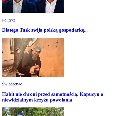
Polityka
Dlatego Tusk zwija polską gospodarkę...
Świadectwo
Habit nie chroni przed samotnością. Kapucyn o
niewidzialnym krzyżu powołania