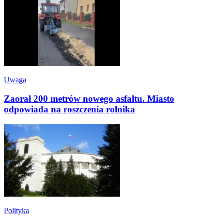
Uwaga
Zaorał 200 metrów nowego asfaltu. Miasto
odpowiada na roszczenia rolnika
Polityka