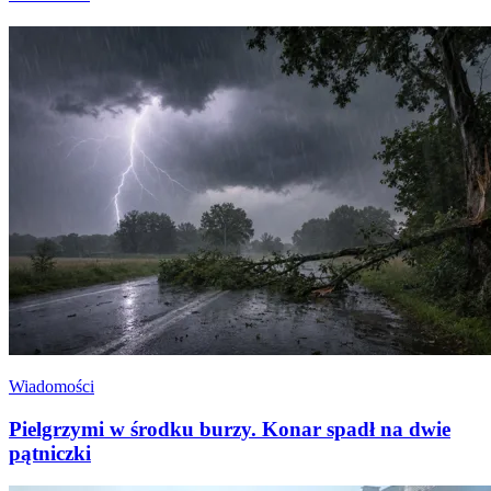
Wiadomości
Pielgrzymi w środku burzy. Konar spadł na dwie
pątniczki