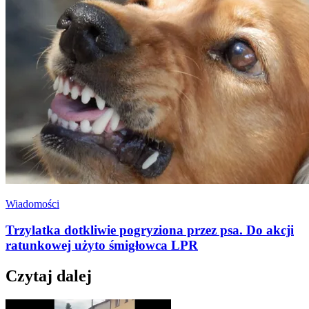
Wiadomości
Trzylatka dotkliwie pogryziona przez psa. Do akcji
ratunkowej użyto śmigłowca LPR
Czytaj dalej