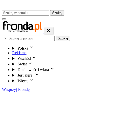
Szukaj
Szukaj
Polska
Reklama
Wschód
Świat
Duchowość i wiara
Jest afera!
Więcej
Wesprzyj Frondę