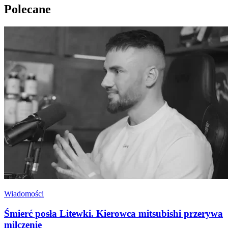
Polecane
Wiadomości
Śmierć posła Litewki. Kierowca mitsubishi przerywa
milczenie