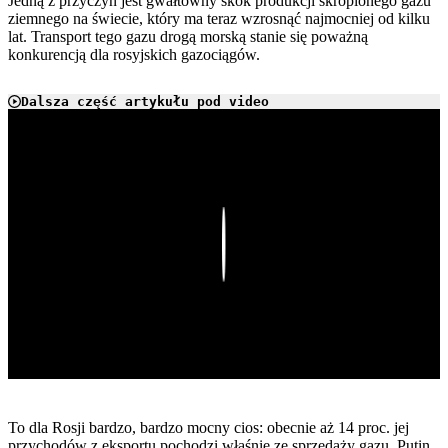
Jedną z przyczyn jest gwałtowny skok produkcji skroplonego gazu
ziemnego na świecie, który ma teraz wzrosnąć najmocniej od kilku
lat. Transport tego gazu drogą morską stanie się poważną
konkurencją dla rosyjskich gazociągów.
Dalsza część artykułu pod video
Play
To dla Rosji bardzo, bardzo mocny cios: obecnie aż 14 proc. jej
przychodów z eksportu pochodzi właśnie ze sprzedaży gazu. Putin