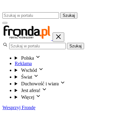
Szukaj
Szukaj
Polska
Reklama
Wschód
Świat
Duchowość i wiara
Jest afera!
Więcej
Wesprzyj Frondę