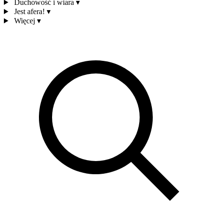
Duchowość i wiara
▾
Jest afera!
▾
Więcej
▾