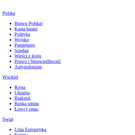
Polska
Brawo Polska!
Kasta basta!
Polityka
Wojsko
Pamiętamy
Sondaż
Wieści z kraju
Prawo i Sprawiedliwość
Antypolonizm
Wschód
Rosja
Ukraina
Białoruś
Ruska smuta
Łowcy onuc
Świat
Unia Europejska
Europa