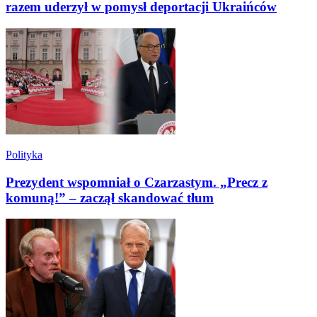
razem uderzył w pomysł deportacji Ukraińców
Polityka
Prezydent wspomniał o Czarzastym. „Precz z
komuną!” – zaczął skandować tłum