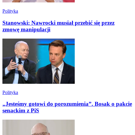
Polityka
Stanowski: Nawrocki musiał przebić się przez
zmowę manipulacji
Polityka
„Jesteśmy gotowi do porozumienia”. Bosak o pakcie
senackim z PiS