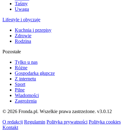
Taśmy
Uwaga
Lifestyle i obyczaje
Kuchnia i przepisy
Zdrowie
Rodzina
Pozostałe
Tylko u nas
Różne
Gospodarka głupcze
Z internetu
Sport
Pilne
Wiadomości
Zagrożenia
© 2026 Fronda.pl. Wszelkie prawa zastrzeżone.
v3.0.12
O redakcji
Regulamin
Polityka prywatności
Polityka cookies
Kontakt