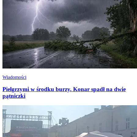
Wiadomości
Pielgrzymi w środku burzy. Konar spadł na dwie
pątniczki