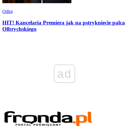
Odlot
HIT! Kancelaria Premiera jak na pstryknięcie palca
Olbrychskiego
ad