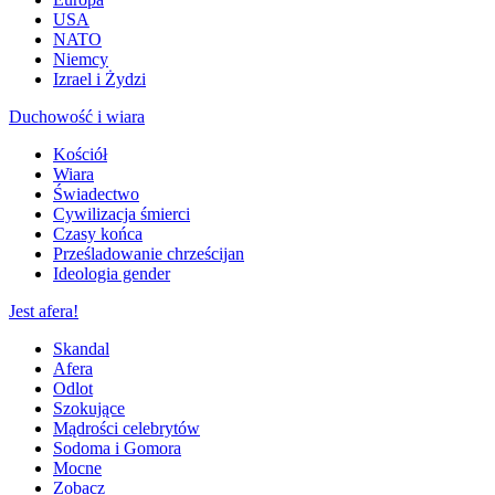
USA
NATO
Niemcy
Izrael i Żydzi
Duchowość i wiara
Kościół
Wiara
Świadectwo
Cywilizacja śmierci
Czasy końca
Prześladowanie chrześcijan
Ideologia gender
Jest afera!
Skandal
Afera
Odlot
Szokujące
Mądrości celebrytów
Sodoma i Gomora
Mocne
Zobacz