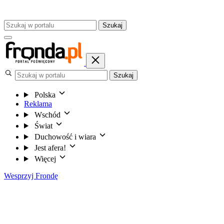
Szukaj
Szukaj
Polska
Reklama
Wschód
Świat
Duchowość i wiara
Jest afera!
Więcej
Wesprzyj Frondę