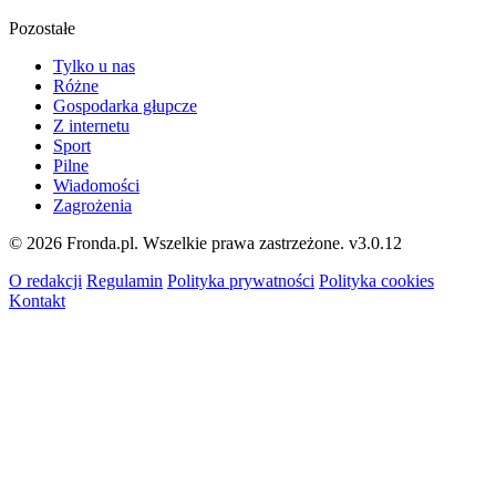
Pozostałe
Tylko u nas
Różne
Gospodarka głupcze
Z internetu
Sport
Pilne
Wiadomości
Zagrożenia
© 2026 Fronda.pl. Wszelkie prawa zastrzeżone.
v3.0.12
O redakcji
Regulamin
Polityka prywatności
Polityka cookies
Kontakt