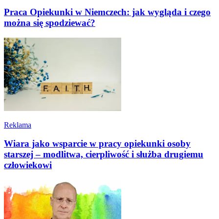
Praca Opiekunki w Niemczech: jak wygląda i czego
można się spodziewać?
Reklama
Wiara jako wsparcie w pracy opiekunki osoby
starszej – modlitwa, cierpliwość i służba drugiemu
człowiekowi