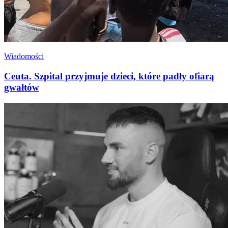
Wiadomości
Ceuta. Szpital przyjmuje dzieci, które padły ofiarą
gwałtów