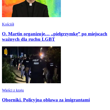
Kościół
O. Martin organizuje… „pielgrzymkę” po miejscach
ważnych dla ruchu LGBT
Wieści z kraju
Oborniki. Policyjna obława za imigrantami