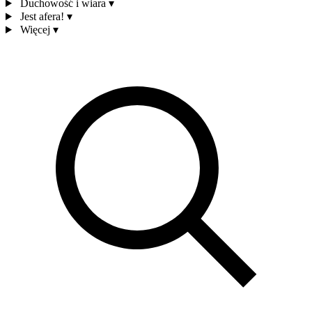
Duchowość i wiara
▾
Jest afera!
▾
Więcej
▾