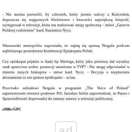
- Nie można pozwolić, by człowiek, który jawnie walczy z Kościołem,
dopuszcza się najgorszych bluźnierstw i bezcześci największą świętość,
występował w telewizji, która ma realizować misję społeczną – mówi „Gazecie
Polskiej codziennie” kard. Kazimierz Nycz.
Warszawski metropolita zapowiada, że zajmą się sprawą Nergala podczas
najbliższego posiedzenia Konferencji Episkopatu Polski.
Czy episkopat pójdzie w ślady bp Meringa, który jako pierwszy dał wyraźny
znak sprzeciwu wobec promocji satanizmu w TVP? - Nie mogę odpowiadać w
imieniu innych biskupów – mówi kard. Nycz. - Decyzja o niepłaceniu
abonamentu to nie sprawa episkopatu – ucina.
Przeciwko udziałowi Nergala w programie „The Voice of Poland”
zaprotestowali również posłowie PiS. Jarosław Sellin zapowiedział, że Prawo i
Sprawiedliwość doprowadzi do zmiany ustawy o telewizji publicznej.
eMBe/GPC
ad