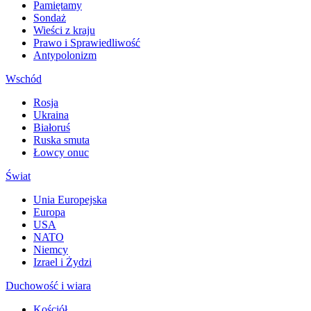
Pamiętamy
Sondaż
Wieści z kraju
Prawo i Sprawiedliwość
Antypolonizm
Wschód
Rosja
Ukraina
Białoruś
Ruska smuta
Łowcy onuc
Świat
Unia Europejska
Europa
USA
NATO
Niemcy
Izrael i Żydzi
Duchowość i wiara
Kościół