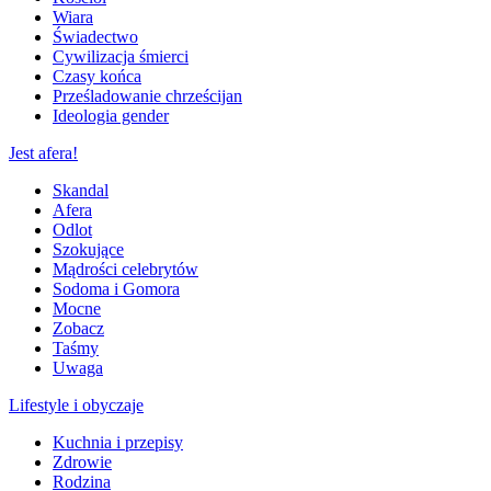
Wiara
Świadectwo
Cywilizacja śmierci
Czasy końca
Prześladowanie chrześcijan
Ideologia gender
Jest afera!
Skandal
Afera
Odlot
Szokujące
Mądrości celebrytów
Sodoma i Gomora
Mocne
Zobacz
Taśmy
Uwaga
Lifestyle i obyczaje
Kuchnia i przepisy
Zdrowie
Rodzina