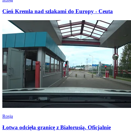
Cień Kremla nad szlakami do Europy - Ceuta
Rosja
Łotwa odcięła granicę z Białorusią. Oficjalnie