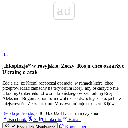
ad
Rosja
,,Eksplozje’’ w rosyjskiej Żeczy. Rosja chce oskarżyć
Ukrainę o atak
Zdaje się, że Kreml rozpoczął operację, w ramach której chce
przeprowadzać zamachy na terytorium Rosji, aby oskarżyć o nie
Ukrainę. Gubernator obwodu briańskiego w zachodniej Rosji
Aleksandr Bogomaz poinformował dziś o dwóch „eksplozjach” w
miejscowości Żecza, o które Moskwa próbuje oskarżyć Kijów.
Redakcja Fronda.pl
30.04.2022 11:18
1 min czytania
Facebook
X
LinkedIn
E-mail
Komentarze
Kopiuj link
Skopiowano