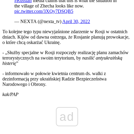
#Russian
media claims that this is what the situation in
the village of Zhecha looks like now.
pic.twitter.com/3XQy7DSQB5
— NEXTA (@nexta_tv)
April 30, 2022
To kolejne tego typu niewyjaśnione zdarzenie w Rosji w ostatnich
dniach. Kijów od dawna ostrzega, że Rosjanie planują prowokacje,
o które chcą oskarżać Ukrainę.
- „Służby specjalne w Rosji rozpoczęły realizację planu zamachów
terrorystycznych na swoim terytorium, by
nasilić antyukraińską
histerię
”
- informowało w połowie kwietnia centrum ds. walki z
dezinformacją przy ukraińskiej Radzie Bezpieczeństwa
Narodowego i Obrony.
kak/PAP
ad