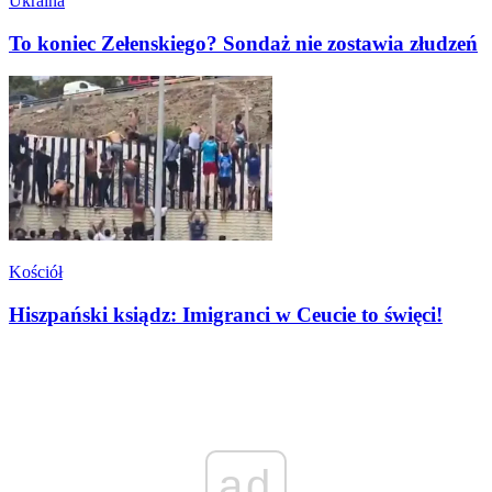
Ukraina
To koniec Zełenskiego? Sondaż nie zostawia złudzeń
Kościół
Hiszpański ksiądz: Imigranci w Ceucie to święci!
ad