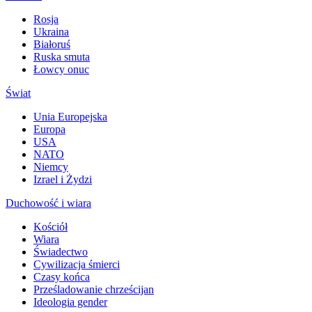
Rosja
Ukraina
Białoruś
Ruska smuta
Łowcy onuc
Świat
Unia Europejska
Europa
USA
NATO
Niemcy
Izrael i Żydzi
Duchowość i wiara
Kościół
Wiara
Świadectwo
Cywilizacja śmierci
Czasy końca
Prześladowanie chrześcijan
Ideologia gender