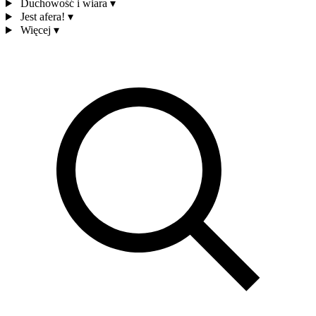
Duchowość i wiara
▾
Jest afera!
▾
Więcej
▾