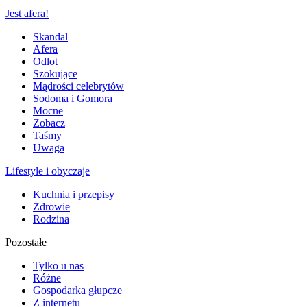
Jest afera!
Skandal
Afera
Odlot
Szokujące
Mądrości celebrytów
Sodoma i Gomora
Mocne
Zobacz
Taśmy
Uwaga
Lifestyle i obyczaje
Kuchnia i przepisy
Zdrowie
Rodzina
Pozostałe
Tylko u nas
Różne
Gospodarka głupcze
Z internetu