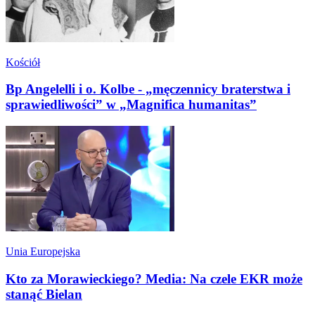
Kościół
Bp Angelelli i o. Kolbe - „męczennicy braterstwa i
sprawiedliwości” w „Magnifica humanitas”
Unia Europejska
Kto za Morawieckiego? Media: Na czele EKR może
stanąć Bielan