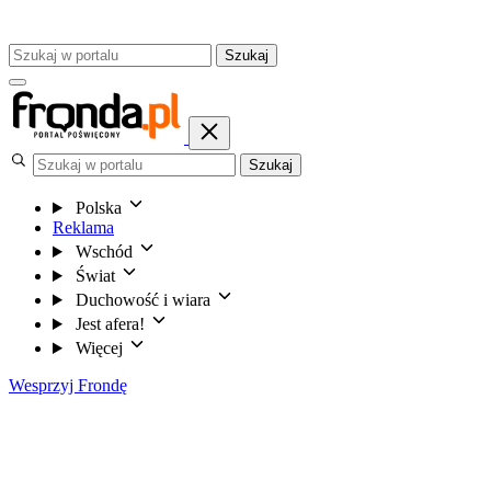
Szukaj
Szukaj
Polska
Reklama
Wschód
Świat
Duchowość i wiara
Jest afera!
Więcej
Wesprzyj Frondę