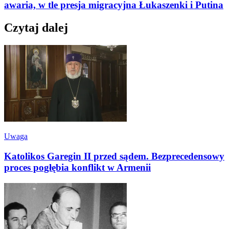
awaria, w tle presja migracyjna Łukaszenki i Putina
Czytaj dalej
Uwaga
Katolikos Garegin II przed sądem. Bezprecedensowy
proces pogłębia konflikt w Armenii