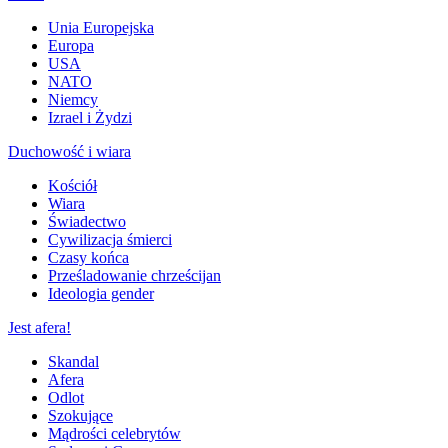
Unia Europejska
Europa
USA
NATO
Niemcy
Izrael i Żydzi
Duchowość i wiara
Kościół
Wiara
Świadectwo
Cywilizacja śmierci
Czasy końca
Prześladowanie chrześcijan
Ideologia gender
Jest afera!
Skandal
Afera
Odlot
Szokujące
Mądrości celebrytów