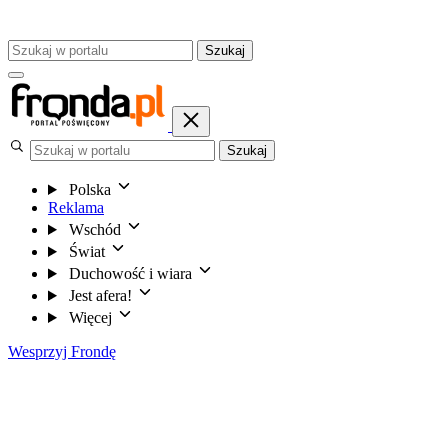
Szukaj
Szukaj
Polska
Reklama
Wschód
Świat
Duchowość i wiara
Jest afera!
Więcej
Wesprzyj Frondę