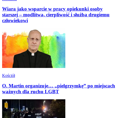
Wiara jako wsparcie w pracy opiekunki osoby
starszej – modlitwa, cierpliwość i służba drugiemu
człowiekowi
Kościół
O. Martin organizuje… „pielgrzymkę” po miejscach
ważnych dla ruchu LGBT