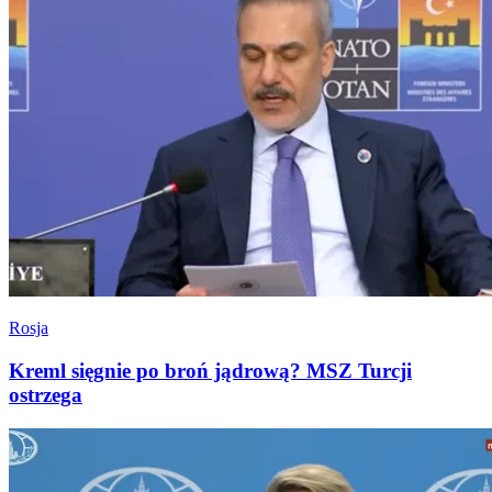
Rosja
Kreml sięgnie po broń jądrową? MSZ Turcji
ostrzega