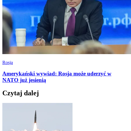
Rosja
Amerykański wywiad: Rosja może uderzyć w
NATO już jesienią
Czytaj dalej