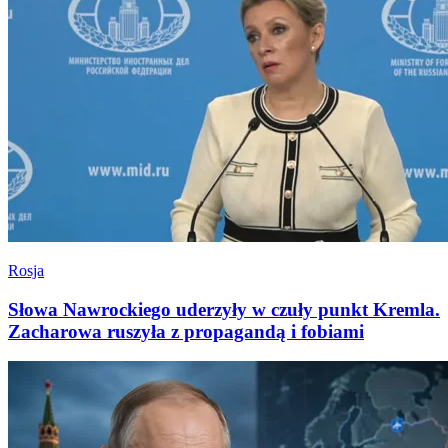
Rosja
Słowa Nawrockiego uderzyły w czuły punkt Kremla.
Zacharowa ruszyła z propagandą i fobiami