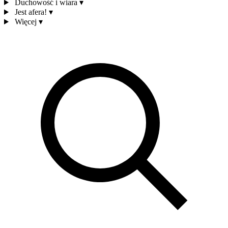
Duchowość i wiara
▾
Jest afera!
▾
Więcej
▾