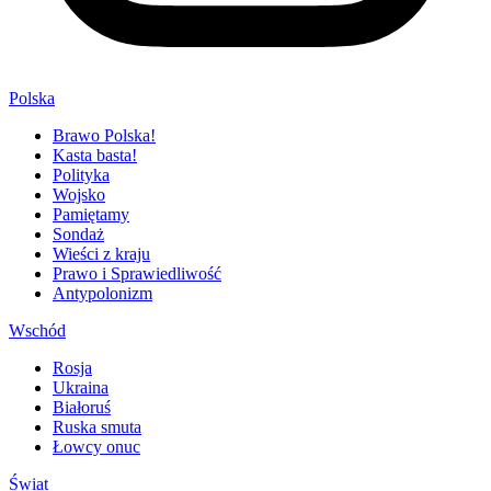
Polska
Brawo Polska!
Kasta basta!
Polityka
Wojsko
Pamiętamy
Sondaż
Wieści z kraju
Prawo i Sprawiedliwość
Antypolonizm
Wschód
Rosja
Ukraina
Białoruś
Ruska smuta
Łowcy onuc
Świat