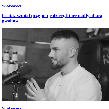
Wiadomości
Ceuta. Szpital przyjmuje dzieci, które padły ofiarą
gwałtów
Wiadomości