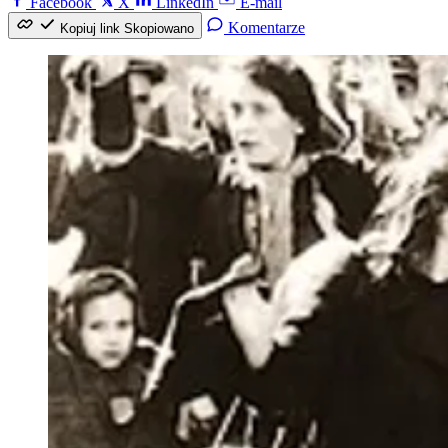
Facebook
X
LinkedIn
E-mail
Komentarze
Kopiuj link
Skopiowano