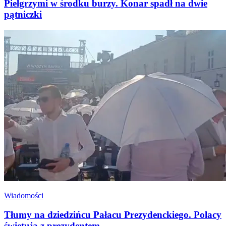
Pielgrzymi w środku burzy. Konar spadł na dwie
pątniczki
Wiadomości
Tłumy na dziedzińcu Pałacu Prezydenckiego. Polacy
świętują z prezydentem