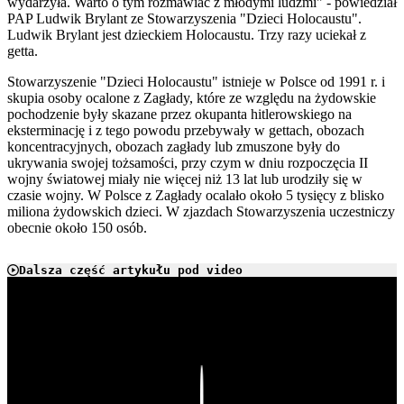
wydarzyła. Warto o tym rozmawiać z młodymi ludźmi" - powiedział
PAP Ludwik Brylant ze Stowarzyszenia "Dzieci Holocaustu".
Ludwik Brylant jest dzieckiem Holocaustu. Trzy razy uciekał z
getta.
Stowarzyszenie "Dzieci Holocaustu" istnieje w Polsce od 1991 r. i
skupia osoby ocalone z Zagłady, które ze względu na żydowskie
pochodzenie były skazane przez okupanta hitlerowskiego na
eksterminację i z tego powodu przebywały w gettach, obozach
koncentracyjnych, obozach zagłady lub zmuszone były do
ukrywania swojej tożsamości, przy czym w dniu rozpoczęcia II
wojny światowej miały nie więcej niż 13 lat lub urodziły się w
czasie wojny. W Polsce z Zagłady ocalało około 5 tysięcy z blisko
miliona żydowskich dzieci. W zjazdach Stowarzyszenia uczestniczy
obecnie około 150 osób.
Dalsza część artykułu pod video