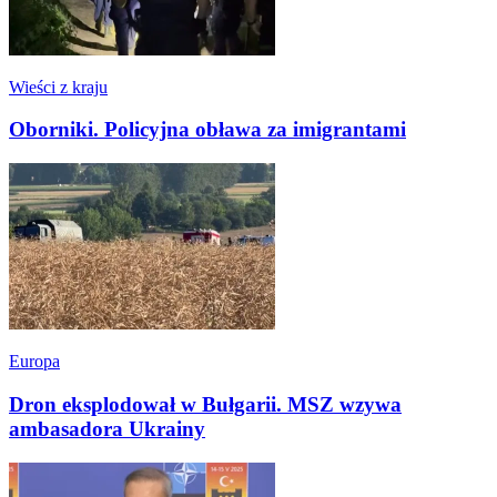
Wieści z kraju
Oborniki. Policyjna obława za imigrantami
Europa
Dron eksplodował w Bułgarii. MSZ wzywa
ambasadora Ukrainy