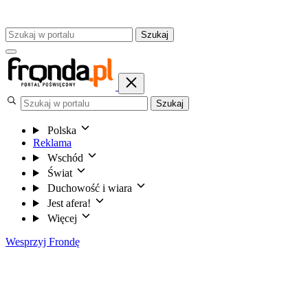
Szukaj
Szukaj
Polska
Reklama
Wschód
Świat
Duchowość i wiara
Jest afera!
Więcej
Wesprzyj Frondę