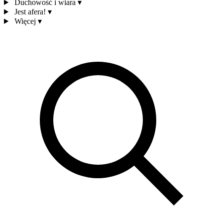
Duchowość i wiara
▾
Jest afera!
▾
Więcej
▾