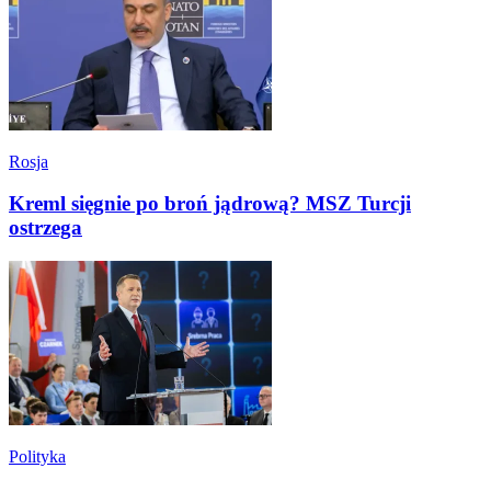
Rosja
Kreml sięgnie po broń jądrową? MSZ Turcji
ostrzega
Polityka