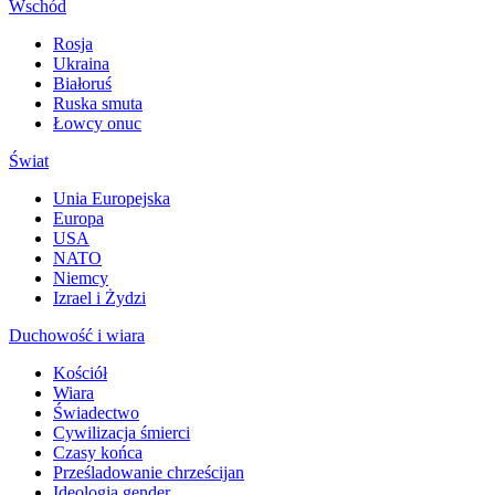
Wschód
Rosja
Ukraina
Białoruś
Ruska smuta
Łowcy onuc
Świat
Unia Europejska
Europa
USA
NATO
Niemcy
Izrael i Żydzi
Duchowość i wiara
Kościół
Wiara
Świadectwo
Cywilizacja śmierci
Czasy końca
Prześladowanie chrześcijan
Ideologia gender