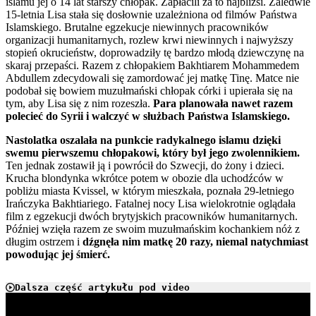
islamu jej o 14 lat starszy chłopak. Zapłacili za to najbliżsi. Zaledwie
15-letnia Lisa stała się dosłownie uzależniona od filmów Państwa
Islamskiego. Brutalne egzekucje niewinnych pracowników
organizacji humanitarnych, rozlew krwi niewinnych i najwyższy
stopień okrucieństw, doprowadziły tę bardzo młodą dziewczynę na
skaraj przepaści. Razem z chłopakiem Bakhtiarem Mohammedem
Abdullem zdecydowali się zamordować jej matkę Tinę. Matce nie
podobał się bowiem muzułmański chłopak córki i upierała się na
tym, aby Lisa się z nim rozeszła.
Para planowała nawet razem
polecieć do Syrii i walczyć w służbach Państwa Islamskiego.
Nastolatka oszalała na punkcie radykalnego islamu dzięki
swemu pierwszemu chłopakowi, który był jego zwolennikiem.
Ten jednak zostawił ją i powrócił do Szwecji, do żony i dzieci.
Krucha blondynka wkrótce potem w obozie dla uchodźców w
pobliżu miasta Kvissel, w którym mieszkała, poznała 29-letniego
Irańczyka Bakhtiariego. Fatalnej nocy Lisa wielokrotnie oglądała
film z egzekucji dwóch brytyjskich pracowników humanitarnych.
Później wzięła razem ze swoim muzułmańskim kochankiem nóż z
długim ostrzem i
dźgnęła nim matkę 20 razy, niemal natychmiast
powodując jej śmierć.
Dalsza część artykułu pod video