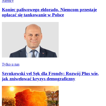
Niemcy
Koniec paliwowego eldorado. Niemcom przestaje
opłacać się tankowanie w Polsce
Tylko u nas
Szynkowski vel Sęk dla Frondy: Rozwój Plus wie,
jak zniwelować kryzys demograficzny