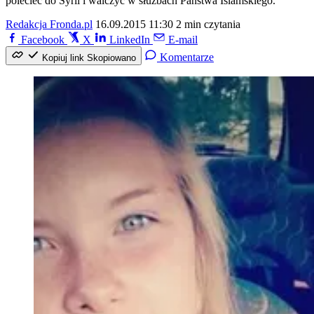
polecieć do Syrii i walczyć w służbach Państwa Islamskiego.
Redakcja Fronda.pl
16.09.2015 11:30
2 min czytania
Facebook
X
LinkedIn
E-mail
Komentarze
Kopiuj link
Skopiowano