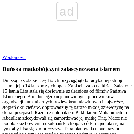
ad
Wiadomości
Duńska matkobójczyni zafascynowana islamem
Duńską nastolatkę Lisę Borch przyciągnął do radykalnej odnogi
islamu jej o 14 lat starszy chłopak. Zapłacili za to najbliżsi. Zaledwie
15-letnia Lisa stała się dosłownie uzależniona od filmów Państwa
Islamskiego. Brutalne egzekucje niewinnych pracowników
organizacji humanitarnych, rozlew krwi niewinnych i najwyższy
stopień okrucieństw, doprowadziły tę bardzo młodą dziewczynę na
skaraj przepaści. Razem z chłopakiem Bakhtiarem Mohammedem
Abdullem zdecydowali się zamordować jej matkę Tinę. Matce nie
podobał się bowiem muzułmański chłopak córki i upierała się na
tym, aby Lisa się z nim rozeszła. Para planowała nawet razem