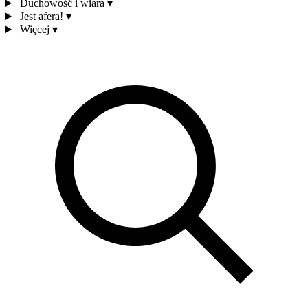
Duchowość i wiara
▾
Jest afera!
▾
Więcej
▾