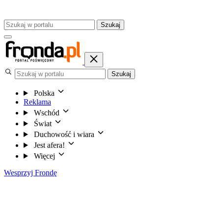
Szukaj
Szukaj
Polska
Reklama
Wschód
Świat
Duchowość i wiara
Jest afera!
Więcej
Wesprzyj Frondę