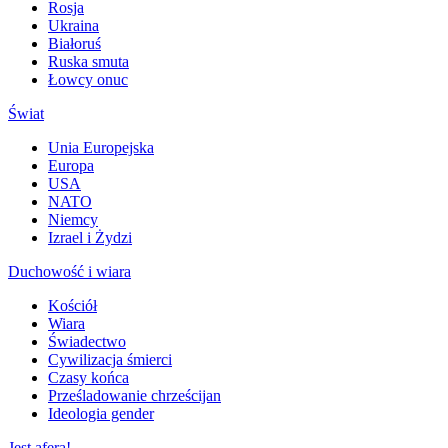
Rosja
Ukraina
Białoruś
Ruska smuta
Łowcy onuc
Świat
Unia Europejska
Europa
USA
NATO
Niemcy
Izrael i Żydzi
Duchowość i wiara
Kościół
Wiara
Świadectwo
Cywilizacja śmierci
Czasy końca
Prześladowanie chrześcijan
Ideologia gender
Jest afera!