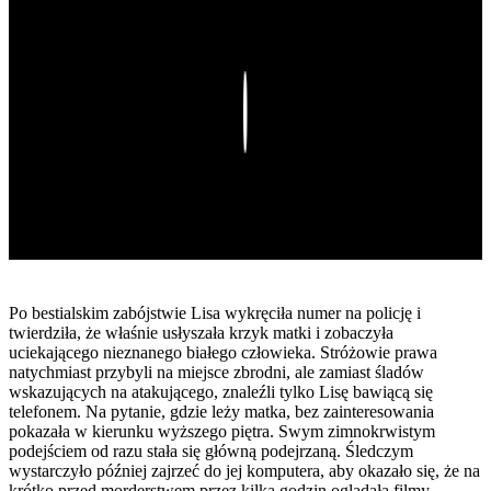
Play
Po bestialskim zabójstwie Lisa wykręciła numer na policję i
twierdziła, że właśnie usłyszała krzyk matki i zobaczyła
uciekającego nieznanego białego człowieka. Stróżowie prawa
natychmiast przybyli na miejsce zbrodni, ale zamiast śladów
wskazujących na atakującego, znaleźli tylko Lisę bawiącą się
telefonem. Na pytanie, gdzie leży matka, bez zainteresowania
pokazała w kierunku wyższego piętra. Swym zimnokrwistym
podejściem od razu stała się główną podejrzaną. Śledczym
wystarczyło później zajrzeć do jej komputera, aby okazało się, że na
krótko przed morderstwem przez kilka godzin oglądała filmy