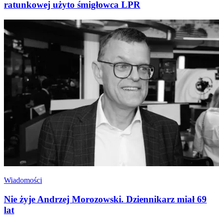
ratunkowej użyto śmigłowca LPR
Wiadomości
Nie żyje Andrzej Morozowski. Dziennikarz miał 69
lat