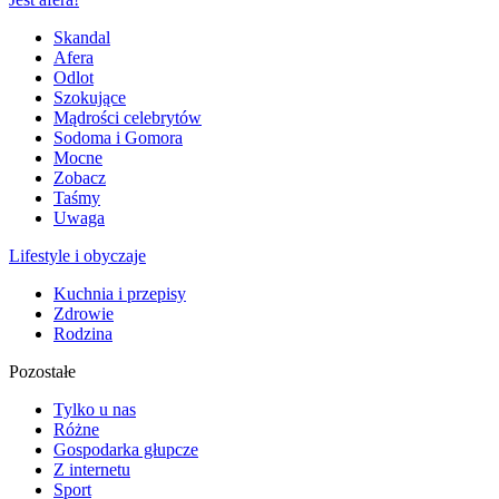
Skandal
Afera
Odlot
Szokujące
Mądrości celebrytów
Sodoma i Gomora
Mocne
Zobacz
Taśmy
Uwaga
Lifestyle i obyczaje
Kuchnia i przepisy
Zdrowie
Rodzina
Pozostałe
Tylko u nas
Różne
Gospodarka głupcze
Z internetu
Sport