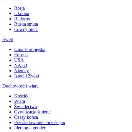
Rosja
Ukraina
Białoruś
Ruska smuta
Łowcy onuc
Świat
Unia Europejska
Europa
USA
NATO
Niemcy
Izrael i Żydzi
Duchowość i wiara
Kościół
Wiara
Świadectwo
Cywilizacja śmierci
Czasy końca
Prześladowanie chrześcijan
Ideologia gender