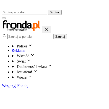
Szukaj
Szukaj
Polska
Reklama
Wschód
Świat
Duchowość i wiara
Jest afera!
Więcej
Wesprzyj Frondę