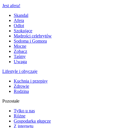
Jest afera!
Skandal
Afera
Odlot
Szokujące
Mądrości celebrytów
Sodoma i Gomora
Mocne
Zobacz
Taśmy
Uwaga
Lifestyle i obyczaje
Kuchnia i przepisy
Zdrowie
Rodzina
Pozostałe
Tylko u nas
Różne
Gospodarka głupcze
Z internetu