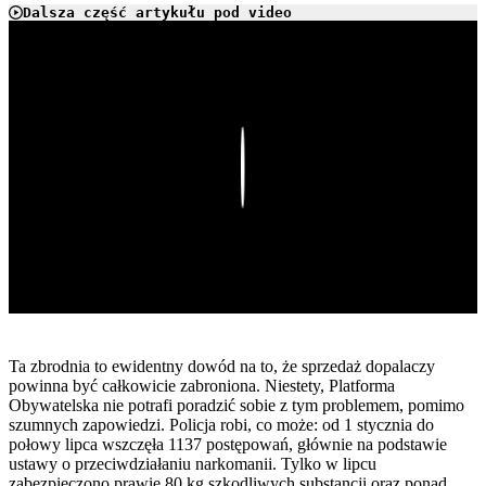
Dalsza część artykułu pod video
Play
Ta zbrodnia to ewidentny dowód na to, że sprzedaż dopalaczy
powinna być całkowicie zabroniona. Niestety, Platforma
Obywatelska nie potrafi poradzić sobie z tym problemem, pomimo
szumnych zapowiedzi. Policja robi, co może: od 1 stycznia do
połowy lipca wszczęła 1137 postępowań, głównie na podstawie
ustawy o przeciwdziałaniu narkomanii. Tylko w lipcu
zabezpieczono prawie 80 kg szkodliwych substancji oraz ponad