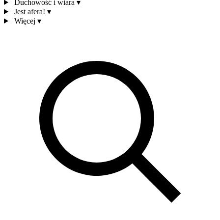
Duchowość i wiara
▾
Jest afera!
▾
Więcej
▾