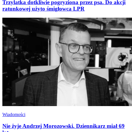
Trzylatka dotkliwie pogryziona przez psa. Do akcji
ratunkowej użyto śmigłowca LPR
Wiadomości
Nie żyje Andrzej Morozowski. Dziennikarz miał 69