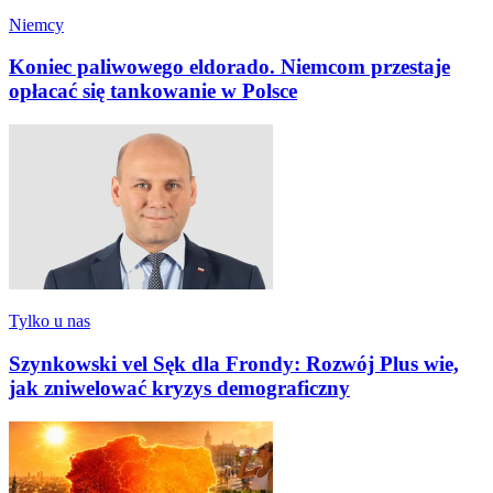
Niemcy
Koniec paliwowego eldorado. Niemcom przestaje
opłacać się tankowanie w Polsce
Tylko u nas
Szynkowski vel Sęk dla Frondy: Rozwój Plus wie,
jak zniwelować kryzys demograficzny