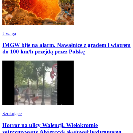
Uwaga
IMGW bije na alarm. Nawałnice z gradem i wiatrem
do 100 km/h przejdą przez Polskę
Szokujące
Horror na ulicy Walencji. Wielokrotnie
zatrzymywany Algierczyk skatował bezbronnego