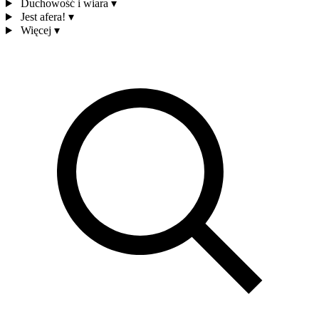
Duchowość i wiara
▾
Jest afera!
▾
Więcej
▾