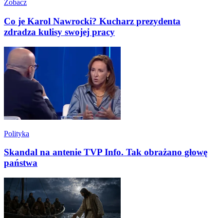
Zobacz
Co je Karol Nawrocki? Kucharz prezydenta
zdradza kulisy swojej pracy
Polityka
Skandal na antenie TVP Info. Tak obrażano głowę
państwa