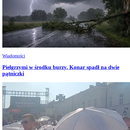
Wiadomości
Pielgrzymi w środku burzy. Konar spadł na dwie
pątniczki