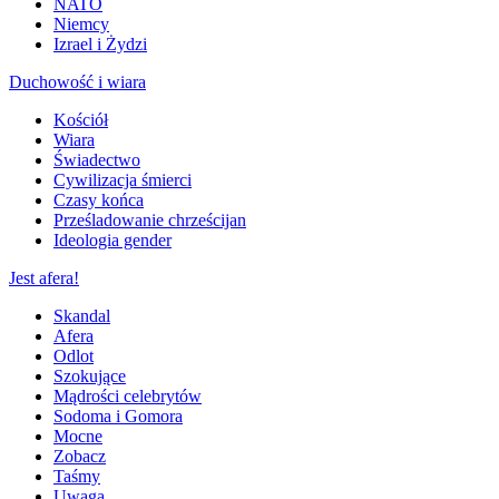
NATO
Niemcy
Izrael i Żydzi
Duchowość i wiara
Kościół
Wiara
Świadectwo
Cywilizacja śmierci
Czasy końca
Prześladowanie chrześcijan
Ideologia gender
Jest afera!
Skandal
Afera
Odlot
Szokujące
Mądrości celebrytów
Sodoma i Gomora
Mocne
Zobacz
Taśmy
Uwaga