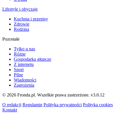
Lifestyle i obyczaje
Kuchnia i przepisy
Zdrowie
Rodzina
Pozostałe
Tylko u nas
Różne
Gospodarka głupcze
Z internetu
Sport
Pilne
Wiadomości
Zagrożenia
© 2026 Fronda.pl. Wszelkie prawa zastrzeżone.
v3.0.12
O redakcji
Regulamin
Polityka prywatności
Polityka cookies
Kontakt