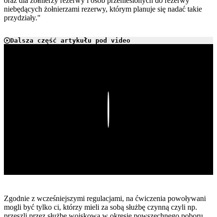
oraz dla żołnierzy rezerwy i osób przeniesionych do rezerwy
niebędących żołnierzami rezerwy, którym planuje się nadać takie
przydziały."
Dalsza część artykułu pod video
Play
Zgodnie z wcześniejszymi regulacjami, na ćwiczenia powoływani
mogli być tylko ci, którzy mieli za sobą służbę czynną czyli np.
przeszli przez służbę wojskową w okresie powszechnego poboru.