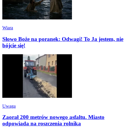
Wiara
Słowo Boże na poranek: Odwagi! To Ja jestem, nie
bójcie się!
Uwaga
Zaorał 200 metrów nowego asfaltu. Miasto
odpowiada na roszczenia rolnika