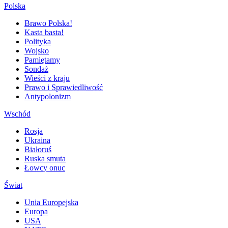
Polska
Brawo Polska!
Kasta basta!
Polityka
Wojsko
Pamiętamy
Sondaż
Wieści z kraju
Prawo i Sprawiedliwość
Antypolonizm
Wschód
Rosja
Ukraina
Białoruś
Ruska smuta
Łowcy onuc
Świat
Unia Europejska
Europa
USA