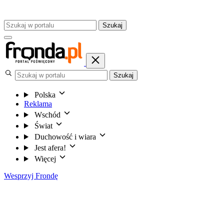
Szukaj
Szukaj
Polska
Reklama
Wschód
Świat
Duchowość i wiara
Jest afera!
Więcej
Wesprzyj Frondę