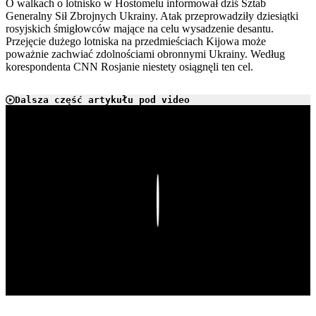
O walkach o lotnisko w Hostomelu informował dziś Sztab
Generalny Sił Zbrojnych Ukrainy. Atak przeprowadziły dziesiątki
rosyjskich śmigłowców mające na celu wysadzenie desantu.
Przejęcie dużego lotniska na przedmieściach Kijowa może
poważnie zachwiać zdolnościami obronnymi Ukrainy. Według
korespondenta CNN Rosjanie niestety osiągnęli ten cel.
Dalsza część artykułu pod video
Play