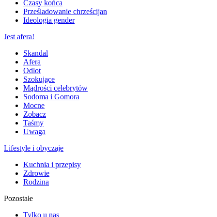
Czasy końca
Prześladowanie chrześcijan
Ideologia gender
Jest afera!
Skandal
Afera
Odlot
Szokujące
Mądrości celebrytów
Sodoma i Gomora
Mocne
Zobacz
Taśmy
Uwaga
Lifestyle i obyczaje
Kuchnia i przepisy
Zdrowie
Rodzina
Pozostałe
Tylko u nas