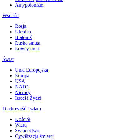
Antypolonizm
Wschód
Rosja
Ukraina
Białoruś
Ruska smuta
Łowcy onuc
Świat
Unia Europejska
Europa
USA
NATO
Niemcy
Izrael i Żydzi
Duchowość i wiara
Kościół
Wiara
Świadectwo
Cywilizacja śmierci