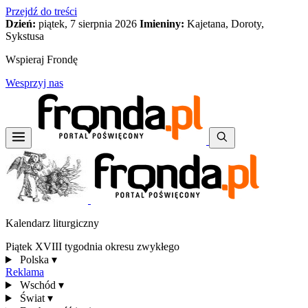
Przejdź do treści
Dzień:
piątek, 7 sierpnia 2026
Imieniny:
Kajetana, Doroty,
Sykstusa
Wspieraj Frondę
Wesprzyj nas
Kalendarz liturgiczny
Piątek XVIII tygodnia okresu zwykłego
Polska
▾
Reklama
Wschód
▾
Świat
▾