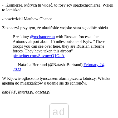
- „Żołnierze, których tu widać, to rosyjscy spadochroniarze. Wzięli
to lotnisko”
- powiedział Matthew Chance.
Zaznaczył przy tym, że ukraińskie wojsko stara się odbić obiekt.
Breaking:
@mchancecnn
with Russian forces at the
Antonov airport about 15 miles outside of Kyiv. "These
troops you can see over here, they are Russian airborne
forces. They have taken this airport"
pic.twitter.com/SnvmwQ1GeA
— Natasha Bertrand (@NatashaBertrand)
February 24,
2022
W Kijowie ogłoszono tymczasem alarm przeciwlotniczy. Władze
apelują do mieszkańców o udanie się do schronów.
kak/PAP, Interia.pl, gazeta.pl
ad