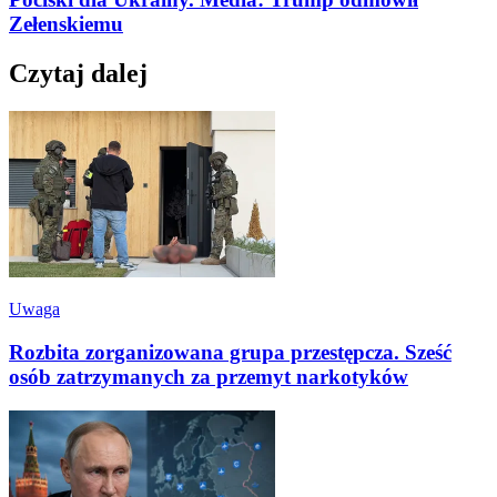
Zełenskiemu
Czytaj dalej
Uwaga
Rozbita zorganizowana grupa przestępcza. Sześć
osób zatrzymanych za przemyt narkotyków