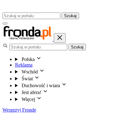
Szukaj
Szukaj
Polska
Reklama
Wschód
Świat
Duchowość i wiara
Jest afera!
Więcej
Wesprzyj Frondę