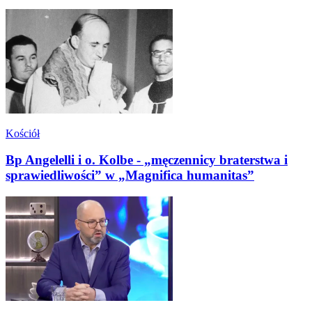
Kościół
Bp Angelelli i o. Kolbe - „męczennicy braterstwa i
sprawiedliwości” w „Magnifica humanitas”