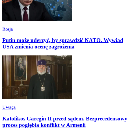
Rosja
Putin może uderzyć, by sprawdzić NATO. Wywiad
USA zmienia ocenę zagrożenia
Uwaga
Katolikos Garegin II przed sądem. Bezprecedensowy
proces pogłębia konflikt w Armenii