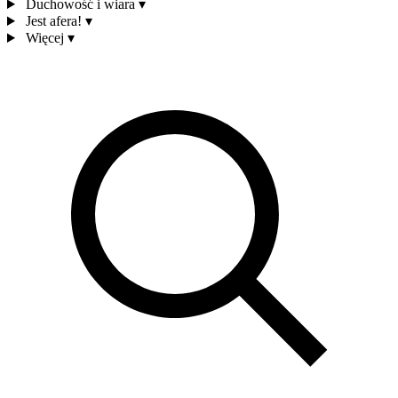
Duchowość i wiara
▾
Jest afera!
▾
Więcej
▾