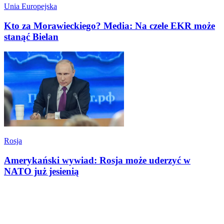
Unia Europejska
Kto za Morawieckiego? Media: Na czele EKR może
stanąć Bielan
Rosja
Amerykański wywiad: Rosja może uderzyć w
NATO już jesienią