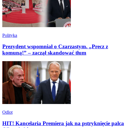
Polityka
Prezydent wspomniał o Czarzastym. „Precz z
komuną!” – zaczął skandować tłum
Odlot
HIT! Kancelaria Premiera jak na pstryknięcie palca