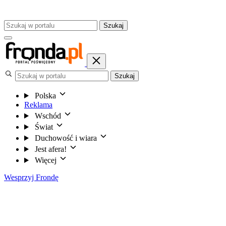
Szukaj
Szukaj
Polska
Reklama
Wschód
Świat
Duchowość i wiara
Jest afera!
Więcej
Wesprzyj Frondę