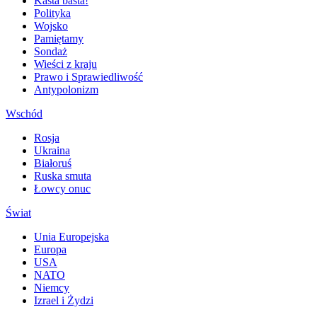
Kasta basta!
Polityka
Wojsko
Pamiętamy
Sondaż
Wieści z kraju
Prawo i Sprawiedliwość
Antypolonizm
Wschód
Rosja
Ukraina
Białoruś
Ruska smuta
Łowcy onuc
Świat
Unia Europejska
Europa
USA
NATO
Niemcy
Izrael i Żydzi