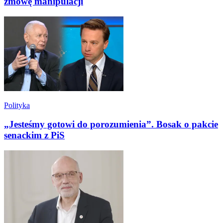
zmowę manipulacji
Polityka
„Jesteśmy gotowi do porozumienia”. Bosak o pakcie
senackim z PiS