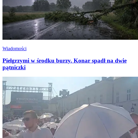
Wiadomości
Pielgrzymi w środku burzy. Konar spadł na dwie
pątniczki