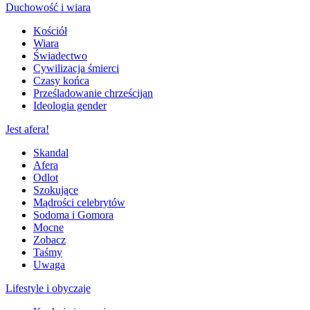
Duchowość i wiara
Kościół
Wiara
Świadectwo
Cywilizacja śmierci
Czasy końca
Prześladowanie chrześcijan
Ideologia gender
Jest afera!
Skandal
Afera
Odlot
Szokujące
Mądrości celebrytów
Sodoma i Gomora
Mocne
Zobacz
Taśmy
Uwaga
Lifestyle i obyczaje