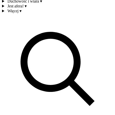
Duchowość i wiara
▾
Jest afera!
▾
Więcej
▾