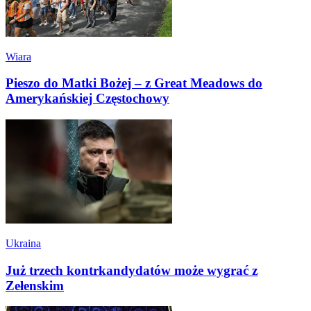
Wiara
Pieszo do Matki Bożej – z Great Meadows do
Amerykańskiej Częstochowy
Ukraina
Już trzech kontrkandydatów może wygrać z
Zełenskim