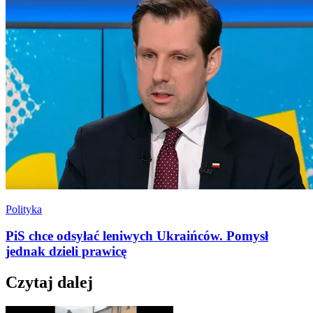
Polityka
PiS chce odsyłać leniwych Ukraińców. Pomysł
jednak dzieli prawicę
Czytaj dalej