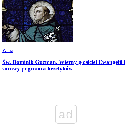
Wiara
Św. Dominik Guzman. Wierny głosiciel Ewangelii i
surowy pogromca heretyków
ad