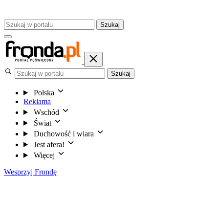
Szukaj
Szukaj
Polska
Reklama
Wschód
Świat
Duchowość i wiara
Jest afera!
Więcej
Wesprzyj Frondę