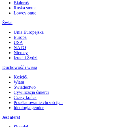
Białoruś
Ruska smuta
Łowcy onuc
Świat
Unia Europejska
Europa
USA
NATO
Niemcy
Izrael i Żydzi
Duchowość i wiara
Kościół
Wiara
Świadectwo
Cywilizacja śmierci
Czasy końca
Prześladowanie chrześcijan
Ideologia gender
Jest afera!
Skandal