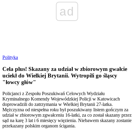
ad
Polityka
Cela plus! Skazany za udział w zbiorowym gwałcie
uciekł do Wielkiej Brytanii. Wytropili go śląscy
"łowcy głów"
Policjanci z Zespołu Poszukiwań Celowych Wydziału
Kryminalnego Komendy Wojewódzkiej Policji w Katowicach
doprowadzili do zatrzymania w Wielkiej Brytanii 27-latka.
Mężczyzna od niespełna roku był poszukiwany listem gończym za
udział w zbiorowym zgwałceniu 16-latki, za co został skazany przez
sąd na karę 3 lat i 6 miesięcy więzienia. Niebawem skazany zostanie
przekazany polskim organom ścigania.