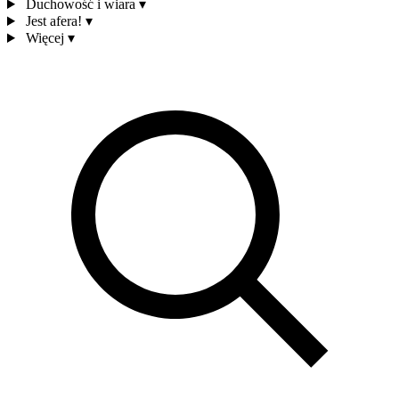
Duchowość i wiara
▾
Jest afera!
▾
Więcej
▾