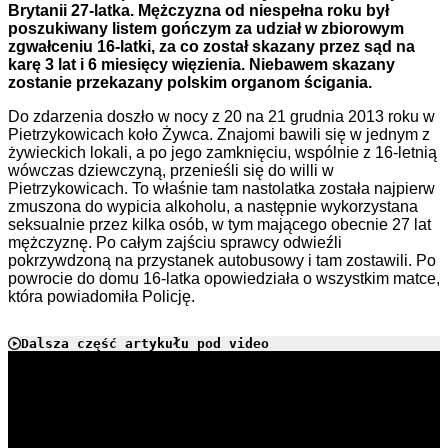
Brytanii 27-latka. Mężczyzna od niespełna roku był
poszukiwany listem gończym za udział w zbiorowym
zgwałceniu 16-latki, za co został skazany przez sąd na
karę 3 lat i 6 miesięcy więzienia. Niebawem skazany
zostanie przekazany polskim organom ścigania.
Do zdarzenia doszło w nocy z 20 na 21 grudnia 2013 roku w
Pietrzykowicach koło Żywca. Znajomi bawili się w jednym z
żywieckich lokali, a po jego zamknięciu, wspólnie z 16-letnią
wówczas dziewczyną, przenieśli się do willi w
Pietrzykowicach. To właśnie tam nastolatka została najpierw
zmuszona do wypicia alkoholu, a następnie wykorzystana
seksualnie przez kilka osób, w tym mającego obecnie 27 lat
mężczyznę. Po całym zajściu sprawcy odwieźli
pokrzywdzoną na przystanek autobusowy i tam zostawili. Po
powrocie do domu 16-latka opowiedziała o wszystkim matce,
która powiadomiła Policję.
Dalsza część artykułu pod video