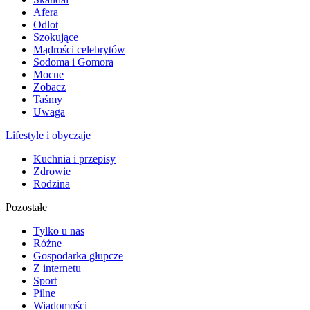
Afera
Odlot
Szokujące
Mądrości celebrytów
Sodoma i Gomora
Mocne
Zobacz
Taśmy
Uwaga
Lifestyle i obyczaje
Kuchnia i przepisy
Zdrowie
Rodzina
Pozostałe
Tylko u nas
Różne
Gospodarka głupcze
Z internetu
Sport
Pilne
Wiadomości