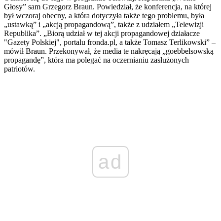
Głosy” sam Grzegorz Braun. Powiedział, że konferencja, na której
był wczoraj obecny, a która dotyczyła także tego problemu, była
„ustawką” i „akcją propagandową”, także z udziałem „Telewizji
Republika”. „Biorą udział w tej akcji propagandowej działacze
"Gazety Polskiej", portalu fronda.pl, a także Tomasz Terlikowski” –
mówił Braun. Przekonywał, że media te nakręcają „goebbelsowską
propagandę”, która ma polegać na oczernianiu zasłużonych
patriotów.
ad