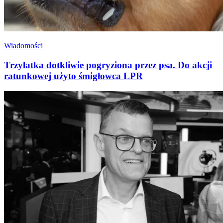
Wiadomości
Trzylatka dotkliwie pogryziona przez psa. Do akcji
ratunkowej użyto śmigłowca LPR