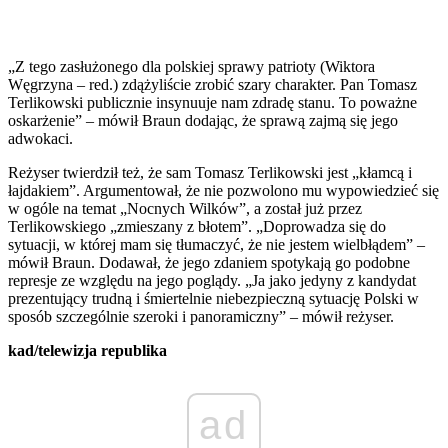
„Z tego zasłużonego dla polskiej sprawy patrioty (Wiktora
Węgrzyna – red.) zdążyliście zrobić szary charakter. Pan Tomasz
Terlikowski publicznie insynuuje nam zdradę stanu. To poważne
oskarżenie” – mówił Braun dodając, że sprawą zajmą się jego
adwokaci.
Reżyser twierdził też, że sam Tomasz Terlikowski jest „kłamcą i
łajdakiem”. Argumentował, że nie pozwolono mu wypowiedzieć się
w ogóle na temat „Nocnych Wilków”, a został już przez
Terlikowskiego „zmieszany z błotem”. „Doprowadza się do
sytuacji, w której mam się tłumaczyć, że nie jestem wielbłądem” –
mówił Braun. Dodawał, że jego zdaniem spotykają go podobne
represje ze względu na jego poglądy. „Ja jako jedyny z kandydat
prezentujący trudną i śmiertelnie niebezpieczną sytuację Polski w
sposób szczególnie szeroki i panoramiczny” – mówił reżyser.
kad/telewizja republika
ad