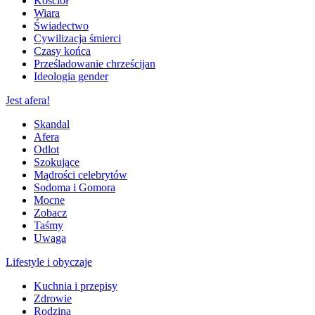
Kościół
Wiara
Świadectwo
Cywilizacja śmierci
Czasy końca
Prześladowanie chrześcijan
Ideologia gender
Jest afera!
Skandal
Afera
Odlot
Szokujące
Mądrości celebrytów
Sodoma i Gomora
Mocne
Zobacz
Taśmy
Uwaga
Lifestyle i obyczaje
Kuchnia i przepisy
Zdrowie
Rodzina