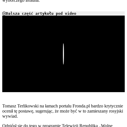
wyborczego Brauna.
Dalsza część artykułu pod video
Play
Tomasz Terlikowski na łamach portalu Fronda.pl bardzo krytycznie
ocenił tę postawę, sugerując, że może być w to zamieszany rosyjski
wywiad.
Odniósł się do tego w programie Telewizji Republika „Wolne