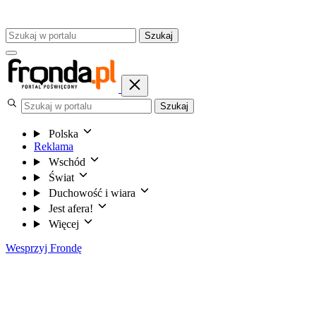
Szukaj
Szukaj
Polska
Reklama
Wschód
Świat
Duchowość i wiara
Jest afera!
Więcej
Wesprzyj Frondę