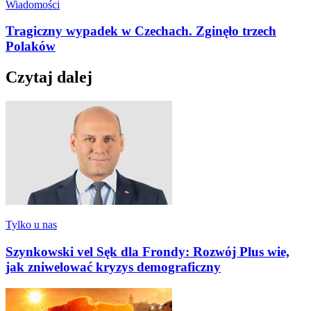
Wiadomości
Tragiczny wypadek w Czechach. Zginęło trzech
Polaków
Czytaj dalej
Tylko u nas
Szynkowski vel Sęk dla Frondy: Rozwój Plus wie,
jak zniwelować kryzys demograficzny