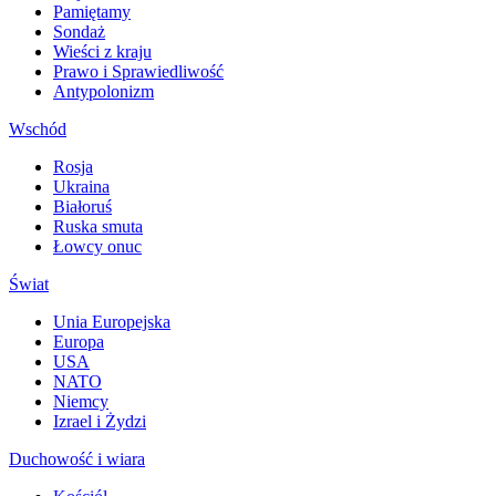
Pamiętamy
Sondaż
Wieści z kraju
Prawo i Sprawiedliwość
Antypolonizm
Wschód
Rosja
Ukraina
Białoruś
Ruska smuta
Łowcy onuc
Świat
Unia Europejska
Europa
USA
NATO
Niemcy
Izrael i Żydzi
Duchowość i wiara