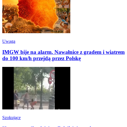
Uwaga
IMGW bije na alarm. Nawałnice z gradem i wiatrem
do 100 km/h przejdą przez Polskę
Szokujące