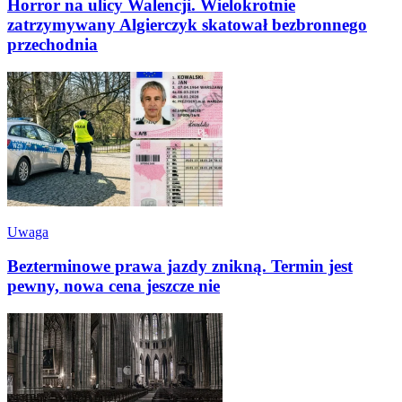
Horror na ulicy Walencji. Wielokrotnie
zatrzymywany Algierczyk skatował bezbronnego
przechodnia
Uwaga
Bezterminowe prawa jazdy znikną. Termin jest
pewny, nowa cena jeszcze nie