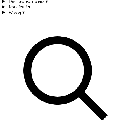
Duchowość i wiara
▾
Jest afera!
▾
Więcej
▾