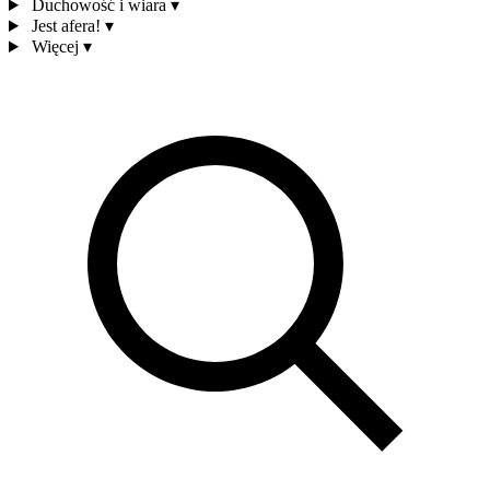
Duchowość i wiara
▾
Jest afera!
▾
Więcej
▾