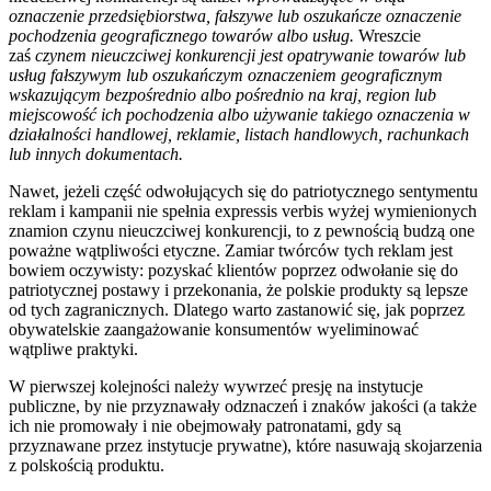
oznaczenie przedsiębiorstwa, fałszywe lub oszukańcze oznaczenie
pochodzenia geograficznego towarów albo usług.
Wreszcie
zaś
czynem nieuczciwej konkurencji jest opatrywanie towarów lub
usług fałszywym lub oszukańczym oznaczeniem geograficznym
wskazującym bezpośrednio albo pośrednio na kraj, region lub
miejscowość ich pochodzenia albo używanie takiego oznaczenia w
działalności handlowej, reklamie, listach handlowych, rachunkach
lub innych dokumentach.
Nawet, jeżeli część odwołujących się do patriotycznego sentymentu
reklam i kampanii nie spełnia expressis verbis wyżej wymienionych
znamion czynu nieuczciwej konkurencji, to z pewnością budzą one
poważne wątpliwości etyczne. Zamiar twórców tych reklam jest
bowiem oczywisty: pozyskać klientów poprzez odwołanie się do
patriotycznej postawy i przekonania, że polskie produkty są lepsze
od tych zagranicznych. Dlatego warto zastanowić się, jak poprzez
obywatelskie zaangażowanie konsumentów wyeliminować
wątpliwe praktyki.
W pierwszej kolejności należy wywrzeć presję na instytucje
publiczne, by nie przyznawały odznaczeń i znaków jakości (a także
ich nie promowały i nie obejmowały patronatami, gdy są
przyznawane przez instytucje prywatne), które nasuwają skojarzenia
z polskością produktu.