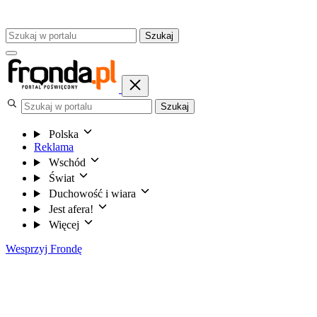
Szukaj
Szukaj
Polska
Reklama
Wschód
Świat
Duchowość i wiara
Jest afera!
Więcej
Wesprzyj Frondę