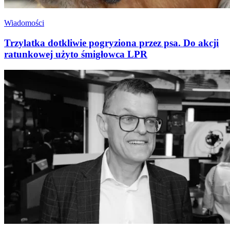
Wiadomości
Trzylatka dotkliwie pogryziona przez psa. Do akcji
ratunkowej użyto śmigłowca LPR