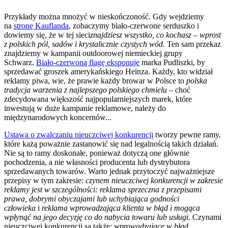
Przykłady można mnożyć w nieskończoność. Gdy wejdziemy
na
stronę Kauflanda
, zobaczymy biało-czerwone serduszko i
dowiemy się, że w tej sieci
znajdziesz wszystko, co kochasz – wprost
z polskich pól, sadów i krystalicznie czystych wód
. Ten sam przekaz
znajdziemy w kampanii outdoorowej niemieckiej grupy
Schwarz.
Biało-czerwoną flagę eksponuje
marka Pudliszki, by
sprzedawać groszek amerykańskiego Heinza. Każdy, kto widział
reklamy piwa, wie, że prawie każdy browar w Polsce to
polska
tradycja warzenia z najlepszego polskiego chmielu
– choć
zdecydowana większość najpopularniejszych marek, które
inwestują w duże kampanie reklamowe, należy do
międzynarodowych koncernów...
Ustawa o zwalczaniu nieuczciwej konkurencji
tworzy pewne ramy,
które każą poważnie zastanowić się nad legalnością takich działań.
Nie są to ramy doskonałe, ponieważ dotyczą one głównie
pochodzenia, a nie własności producenta lub dystrybutora
sprzedawanych towarów. Warto jednak przytoczyć najważniejsze
przepisy w tym zakresie:
czynem nieuczciwej konkurencji w zakresie
reklamy jest w szczególności: reklama sprzeczna z przepisami
prawa, dobrymi obyczajami lub uchybiająca godności
człowieka
i
reklama wprowadzająca klienta w błąd i mogąca
wpłynąć na jego decyzję co do nabycia towaru lub usługi.
Czynami
nieuczciwej konkurencji są także:
wprowadzające w błąd