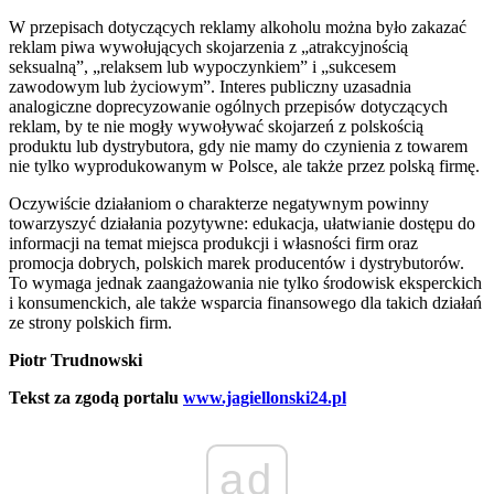
W przepisach dotyczących reklamy alkoholu można było zakazać
reklam piwa wywołujących skojarzenia z „atrakcyjnością
seksualną”, „relaksem lub wypoczynkiem” i „sukcesem
zawodowym lub życiowym”. Interes publiczny uzasadnia
analogiczne doprecyzowanie ogólnych przepisów dotyczących
reklam, by te nie mogły wywoływać skojarzeń z polskością
produktu lub dystrybutora, gdy nie mamy do czynienia z towarem
nie tylko wyprodukowanym w Polsce, ale także przez polską firmę.
Oczywiście działaniom o charakterze negatywnym powinny
towarzyszyć działania pozytywne: edukacja, ułatwianie dostępu do
informacji na temat miejsca produkcji i własności firm oraz
promocja dobrych, polskich marek producentów i dystrybutorów.
To wymaga jednak zaangażowania nie tylko środowisk eksperckich
i konsumenckich, ale także wsparcia finansowego dla takich działań
ze strony polskich firm.
Piotr Trudnowski
Tekst za zgodą portalu
www.jagiellonski24.pl
ad