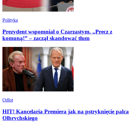
Polityka
Prezydent wspomniał o Czarzastym. „Precz z
komuną!” – zaczął skandować tłum
Odlot
HIT! Kancelaria Premiera jak na pstryknięcie palca
Olbrychskiego