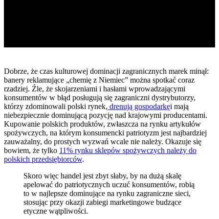
Dobrze, że czas kulturowej dominacji zagranicznych marek minął:
banery reklamujące „chemię z Niemiec” można spotkać coraz
rzadziej. Źle, że skojarzeniami i hasłami wprowadzającymi
konsumentów w błąd posługują się zagraniczni dystrybutorzy,
którzy zdominowali polski rynek,
drenują gospodarkę
i mają
niebezpiecznie dominującą pozycję nad krajowymi producentami.
Kupowanie polskich produktów, zwłaszcza na rynku artykułów
spożywczych, na którym konsumencki patriotyzm jest najbardziej
zauważalny, do prostych wyzwań wcale nie należy. Okazuje się
bowiem, że tylko
11% rynku sklepów spożywczych należy do
polskich przedsiębiorców
.
Skoro więc handel jest zbyt słaby, by na dużą skalę
apelować do patriotycznych uczuć konsumentów, robią
to w najlepsze dominujące na rynku zagraniczne sieci,
stosując przy okazji zabiegi marketingowe budzące
etyczne wątpliwości.