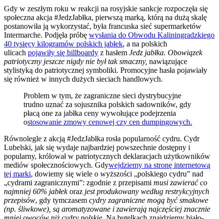
Gdy w zeszłym roku w reakcji na rosyjskie sankcje rozpoczęła się
społeczna akcja #JedzJabłka, pierwszą marką, którą na dużą skalę
postanowiła ją wykorzystać, była francuska sieć supermarketów
Intermarche. Podjęła próbę
wysłania do Obwodu Kaliningradzkiego
40 tysięcy kilogramów polskich jabłek
, a na polskich
ulicach
pojawiły się billboardy
z hasłem
Jedz jabłka. Obowiązek
patriotyczny jeszcze nigdy nie był tak smaczny,
nawiązujące
stylistyką do patriotycznej symboliki. Promocyjne hasła pojawiały
się również w innych dużych sieciach handlowych.
Problem w tym, że zagraniczne sieci dystrybucyjne
trudno uznać za sojusznika polskich sadowników, gdy
płacą one za jabłka ceny wywołujące podejrzenia
o
stosowanie zmowy cenowej czy cen dumpingowych.
Równolegle z akcją #JedzJabłka rosła popularność cydru. Cydr
Lubelski, jak się wydaje najbardziej powszechnie dostępny i
popularny, królował w patriotycznych deklaracjach użytkowników
mediów społecznościowych. Gdy
wejdziemy na stronę internetową
tej marki
, dowiemy się wiele o wyższości „polskiego cydru” nad
„cydrami zagranicznymi”: zgodnie z przepisami
musi zawierać co
najmniej 60% jabłek
oraz
jest produkowany według restrykcyjnych
przepisów
, gdy tymczasem
cydry zagraniczne mogą być smakowe
(np. śliwkowe), są aromatyzowane i zawierają najczęściej znacznie
mniej owoców niż cydry polskie
. Na butelkach znajdziemy biało-