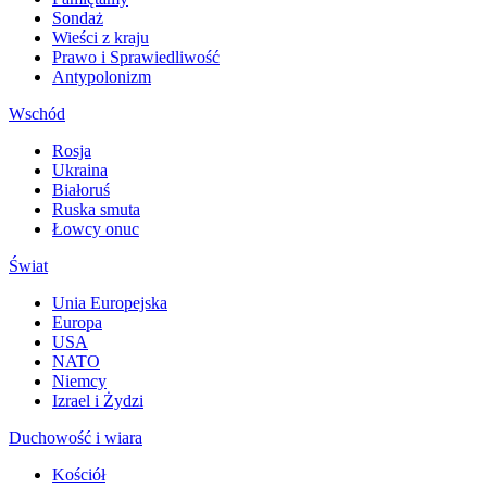
Sondaż
Wieści z kraju
Prawo i Sprawiedliwość
Antypolonizm
Wschód
Rosja
Ukraina
Białoruś
Ruska smuta
Łowcy onuc
Świat
Unia Europejska
Europa
USA
NATO
Niemcy
Izrael i Żydzi
Duchowość i wiara
Kościół