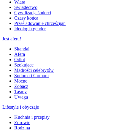
Wiara
Świadectwo
Cywilizacja śmierci
Czasy końca
Prześladowanie chrześcijan
Ideologia gender
Jest afera!
Skandal
Afera
Odlot
Szokujące
Mądrości celebrytów
Sodoma i Gomora
Mocne
Zobacz
Taśmy
Uwaga
Lifestyle i obyczaje
Kuchnia i przepisy
Zdrowie
Rodzina