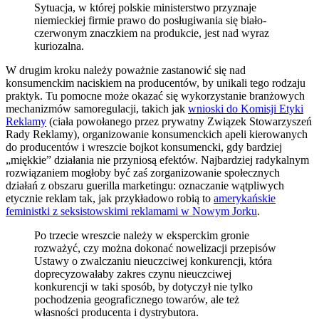
Sytuacja, w której polskie ministerstwo przyznaje
niemieckiej firmie prawo do posługiwania się biało-
czerwonym znaczkiem na produkcie, jest nad wyraz
kuriozalna.
W drugim kroku należy poważnie zastanowić się nad
konsumenckim naciskiem na producentów, by unikali tego rodzaju
praktyk. Tu pomocne może okazać się wykorzystanie branżowych
mechanizmów samoregulacji, takich jak
wnioski do Komisji Etyki
Reklamy
(ciała powołanego przez prywatny Związek Stowarzyszeń
Rady Reklamy), organizowanie konsumenckich apeli kierowanych
do producentów i wreszcie bojkot konsumencki, gdy bardziej
„miękkie” działania nie przyniosą efektów. Najbardziej radykalnym
rozwiązaniem mogłoby być zaś zorganizowanie społecznych
działań z obszaru guerilla marketingu: oznaczanie wątpliwych
etycznie reklam tak, jak przykładowo robią to
amerykańskie
feministki z seksistowskimi reklamami w Nowym Jorku
.
Po trzecie wreszcie należy w eksperckim gronie
rozważyć, czy można dokonać nowelizacji przepisów
Ustawy o zwalczaniu nieuczciwej konkurencji, która
doprecyzowałaby zakres czynu nieuczciwej
konkurencji w taki sposób, by dotyczył nie tylko
pochodzenia geograficznego towarów, ale też
własności producenta i dystrybutora.