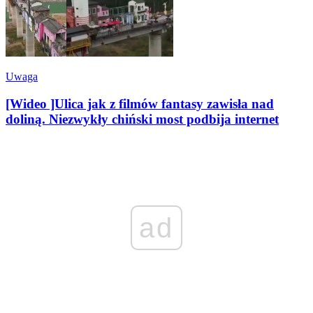
Uwaga
[Wideo ]Ulica jak z filmów fantasy zawisła nad
doliną. Niezwykły chiński most podbija internet
ad