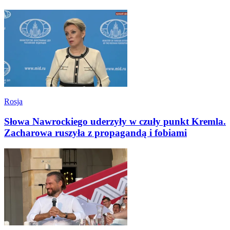
Rosja
Słowa Nawrockiego uderzyły w czuły punkt Kremla.
Zacharowa ruszyła z propagandą i fobiami