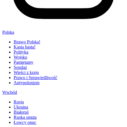
Polska
Brawo Polska!
Kasta basta!
Polityka
Wojsko
Pamiętamy
Sondaż
Wieści z kraju
Prawo i Sprawiedliwość
Antypolonizm
Wschód
Rosja
Ukraina
Białoruś
Ruska smuta
Łowcy onuc