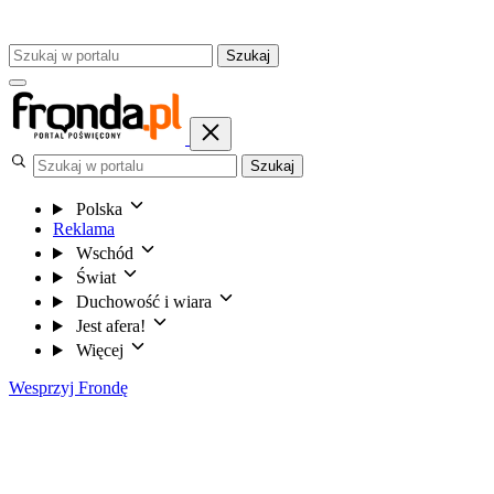
Szukaj
Szukaj
Polska
Reklama
Wschód
Świat
Duchowość i wiara
Jest afera!
Więcej
Wesprzyj Frondę