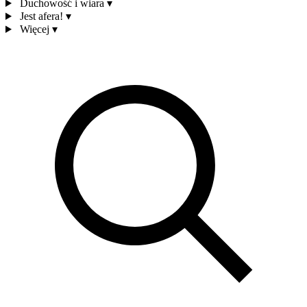
Duchowość i wiara
▾
Jest afera!
▾
Więcej
▾