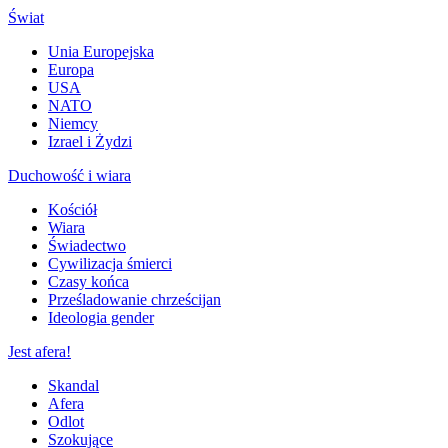
Świat
Unia Europejska
Europa
USA
NATO
Niemcy
Izrael i Żydzi
Duchowość i wiara
Kościół
Wiara
Świadectwo
Cywilizacja śmierci
Czasy końca
Prześladowanie chrześcijan
Ideologia gender
Jest afera!
Skandal
Afera
Odlot
Szokujące