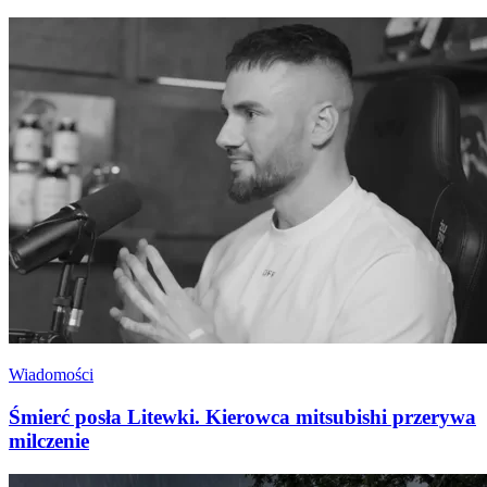
Wiadomości
Śmierć posła Litewki. Kierowca mitsubishi przerywa
milczenie