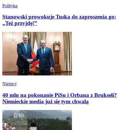
Polityka
Stanowski prowokuje Tuska do zaproszenia go:
„Też przyjdę!”
Niemcy
40 mln na pokonanie PiSu i Orbana z Brukseli?
Niemieckie media już się tym chwalą