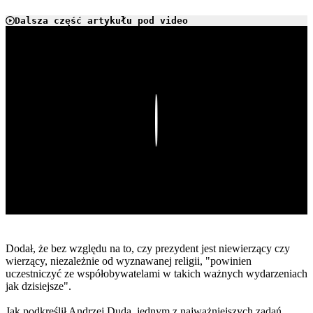
Dalsza część artykułu pod video
Play
Dodał, że bez względu na to, czy prezydent jest niewierzący czy
wierzący, niezależnie od wyznawanej religii, "powinien
uczestniczyć ze współobywatelami w takich ważnych wydarzeniach
jak dzisiejsze".
Jak podkreślił Andrzej Duda, jednym z najważniejszych zadań