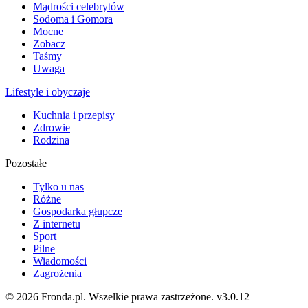
Mądrości celebrytów
Sodoma i Gomora
Mocne
Zobacz
Taśmy
Uwaga
Lifestyle i obyczaje
Kuchnia i przepisy
Zdrowie
Rodzina
Pozostałe
Tylko u nas
Różne
Gospodarka głupcze
Z internetu
Sport
Pilne
Wiadomości
Zagrożenia
© 2026 Fronda.pl. Wszelkie prawa zastrzeżone.
v3.0.12