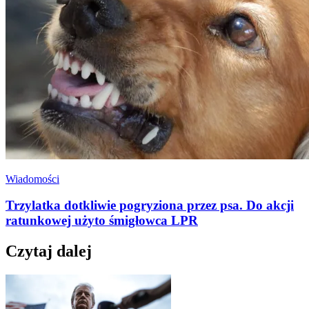
Wiadomości
Trzylatka dotkliwie pogryziona przez psa. Do akcji
ratunkowej użyto śmigłowca LPR
Czytaj dalej